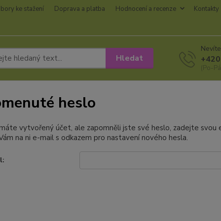
bory ke stažení
Doprava a platba
Hodnocení a recenze
Kontakty
Nevíte
Hledat
+420
(Po-Pá
menuté heslo
 máte vytvořený účet, ale zapomněli jste své heslo, zadejte svou e-
ám na ni e-mail s odkazem pro nastavení nového hesla.
l: