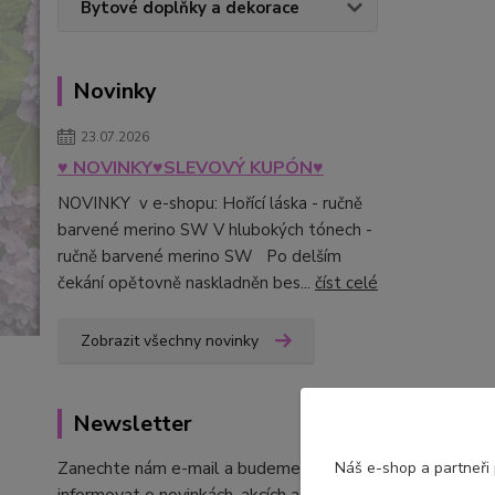
Bytové doplňky a dekorace
Novinky
23.07.2026
♥ NOVINKY♥SLEVOVÝ KUPÓN♥
NOVINKY v e-shopu: Hořící láska - ručně
barvené merino SW V hlubokých tónech -
ručně barvené merino SW Po delším
čekání opětovně naskladněn bes...
číst celé
Zobrazit všechny novinky
Newsletter
Zanechte nám e-mail a budeme Vás
Náš e-shop a partneři