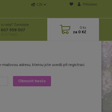
Přihlášení
CZK
 si rady? Zavolejte.
0
ks
 607 958 507
za
0 Kč
, 9-17 hod.)
mailovou adresu, kterou jste uvedli při registraci.
Obnovit heslo