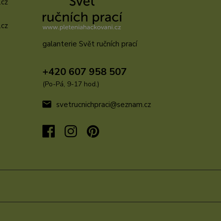
.cz
.cz
galanterie Svět ručních prací
u
+420 607 958 507
(Po-Pá, 9-17 hod.)
svetrucnichpraci@seznam.cz