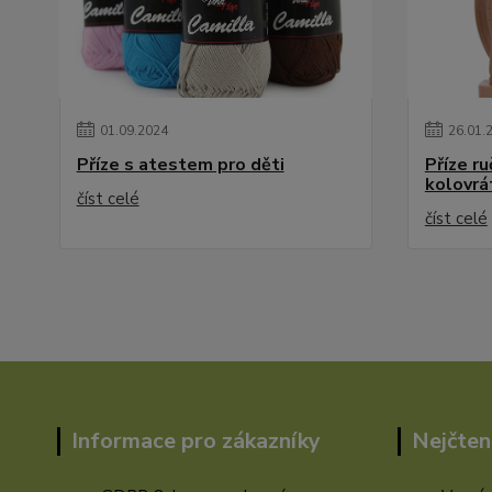
01
.
09
.
2024
26
.
01
.
Příze s atestem pro děti
Příze r
kolovrá
číst celé
číst celé
Informace pro zákazníky
Nejčten