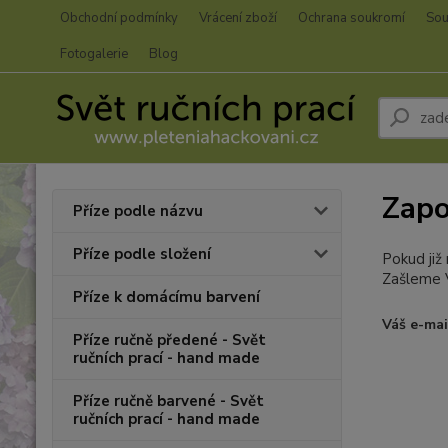
Obchodní podmínky
Vrácení zboží
Ochrana soukromí
Sou
Fotogalerie
Blog
Zapo
Příze podle názvu
Příze podle složení
Pokud již
Zašleme V
Příze k domácímu barvení
Váš e-mai
Příze ručně předené - Svět
ručních prací - hand made
Příze ručně barvené - Svět
ručních prací - hand made