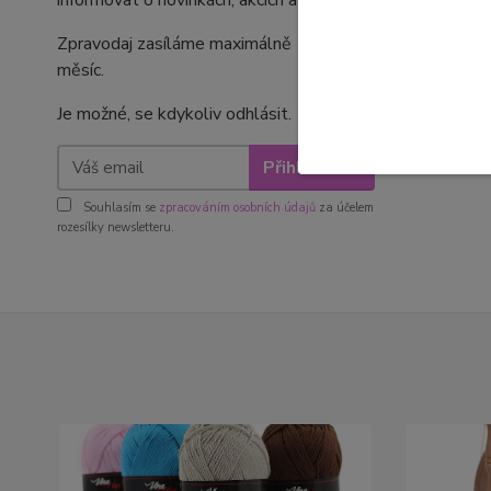
informovat o novinkách, akcích a slevách.
Zpravodaj zasíláme maximálně 1- 2x za
měsíc.
Je možné, se kdykoliv odhlásit.
Přihlásit se
Souhlasím se
zpracováním osobních údajů
za účelem
rozesílky newsletteru.