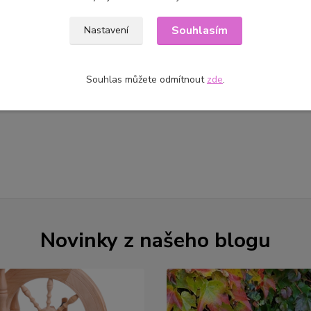
Souhlasím
Nastavení
Souhlas můžete odmítnout
zde
.
Novinky z našeho blogu