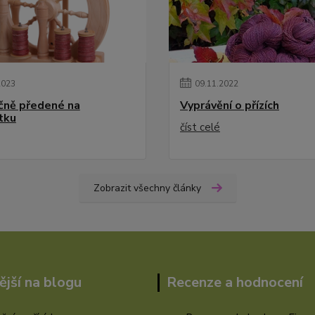
2023
09
.
11
.
2022
učně předené na
Vyprávění o přízích
tku
číst celé
Zobrazit všechny články
ější na blogu
Recenze a hodnocení