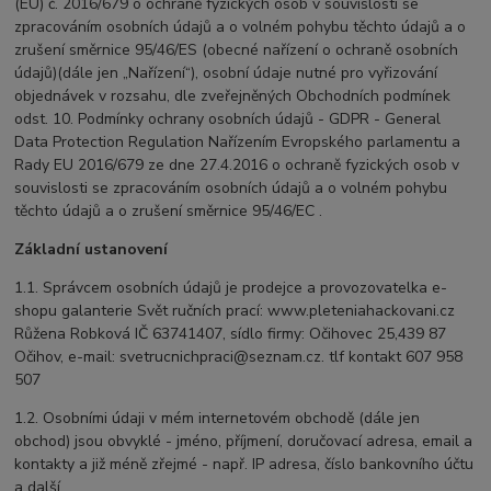
(EU) č. 2016/679 o ochraně fyzických osob v souvislosti se
zpracováním osobních údajů a o volném pohybu těchto údajů a o
zrušení směrnice 95/46/ES (obecné nařízení o ochraně osobních
údajů)(dále jen „Nařízení“), osobní údaje nutné pro vyřizování
objednávek v rozsahu, dle zveřejněných Obchodních podmínek
odst. 10. Podmínky ochrany osobních údajů - GDPR - General
Data Protection Regulation Nařízením Evropského parlamentu a
Rady EU 2016/679 ze dne 27.4.2016 o ochraně fyzických osob v
souvislosti se zpracováním osobních údajů a o volném pohybu
těchto údajů a o zrušení směrnice 95/46/EC .
Základní ustanovení
1.1. Správcem osobních údajů je prodejce a provozovatelka e-
shopu galanterie Svět ručních prací: www.pleteniahackovani.cz
Růžena Robková IČ 63741407, sídlo firmy: Očihovec 25,439 87
Očihov, e-mail: svetrucnichpraci@seznam.cz. tlf kontakt 607 958
507
1.2. Osobními údaji v mém internetovém obchodě (dále jen
obchod) jsou obvyklé - jméno, příjmení, doručovací adresa, email a
kontakty a již méně zřejmé - např. IP adresa, číslo bankovního účtu
a další.