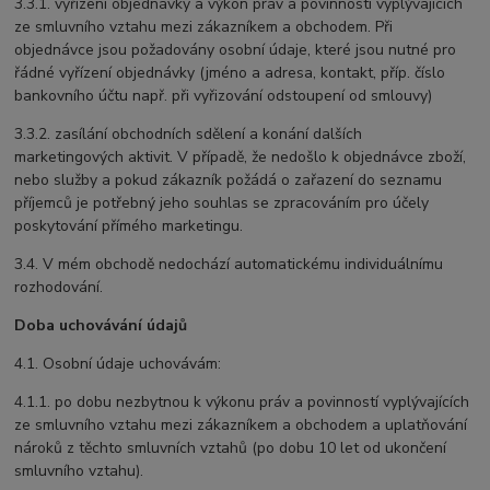
3.3.1. vyřízení objednávky a výkon práv a povinností vyplývajících
ze smluvního vztahu mezi zákazníkem a obchodem. Při
objednávce jsou požadovány osobní údaje, které jsou nutné pro
řádné vyřízení objednávky (jméno a adresa, kontakt, příp. číslo
bankovního účtu např. při vyřizování odstoupení od smlouvy)
3.3.2. zasílání obchodních sdělení a konání dalších
marketingových aktivit. V případě, že nedošlo k objednávce zboží,
nebo služby a pokud zákazník požádá o zařazení do seznamu
příjemců je potřebný jeho souhlas se zpracováním pro účely
poskytování přímého marketingu.
3.4. V mém obchodě nedochází automatickému individuálnímu
rozhodování.
Doba uchovávání údajů
4.1. Osobní údaje uchovávám:
4.1.1. po dobu nezbytnou k výkonu práv a povinností vyplývajících
ze smluvního vztahu mezi zákazníkem a obchodem a uplatňování
nároků z těchto smluvních vztahů (po dobu 10 let od ukončení
smluvního vztahu).