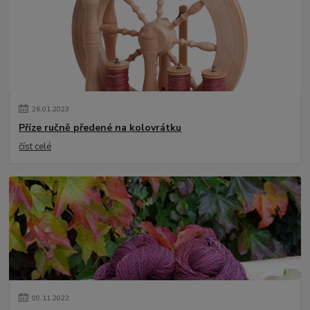
26
.
01
.
2023
Příze ručně předené na kolovrátku
číst celé
09
.
11
.
2022