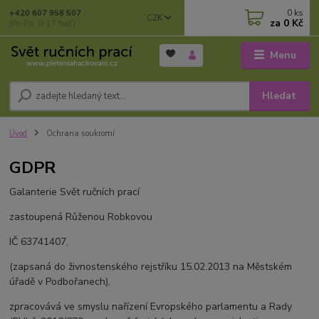
0
ks
+420 607 958 507
CZK
za
0 Kč
(Po-Pá, 9-17 hod.)
Menu
Hledat
Úvod
Ochrana soukromí
GDPR
Galanterie Svět ručních prací
zastoupená Růženou Robkovou
IČ 63741407,
(zapsaná do živnostenského rejstříku 15.02.2013 na Městském
úřadě v Podbořanech),
zpracovává ve smyslu nařízení Evropského parlamentu a Rady