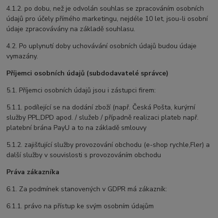
4.1.2. po dobu, než je odvolán souhlas se zpracováním osobních
údajů pro účely přímého marketingu, nejdéle 10 let, jsou-li osobní
údaje zpracovávány na základě souhlasu.
4.2. Po uplynutí doby uchovávání osobních údajů budou údaje
vymazány.
Příjemci osobních údajů (subdodavatelé správce)
5.1. Příjemci osobních údajů jsou i zástupci firem:
5.1.1. podílející se na dodání zboží (např. Česká Pošta, kurýrní
služby PPL,DPD apod. / služeb / případně realizaci plateb např.
platební brána PayU a to na základě smlouvy
5.1.2. zajišťující služby provozování obchodu (e-shop rychle,Fler) a
další služby v souvislosti s provozováním obchodu
Práva zákazníka
6.1. Za podmínek stanovených v GDPR má zákazník:
6.1.1. právo na přístup ke svým osobním údajům