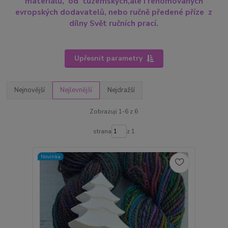
materiálů, od tuzemských,ale i renomovaných
evropských dodavatelů, nebo ručně předené příze z
dílny Svět ručních prací.
Upřesnit parametry
Nejnovější
Nejlevnější
Nejdražší
Zobrazuji 1-6 z 6
strana
z 1
Novinka