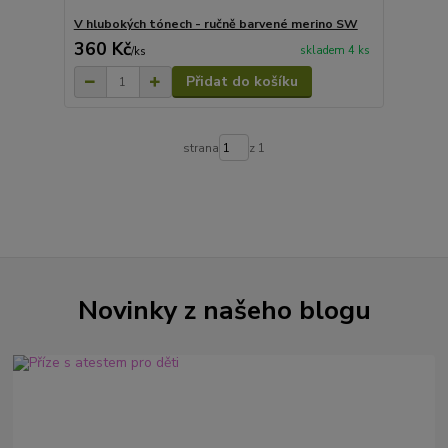
V hlubokých tónech - ručně barvené merino SW
360 Kč
skladem 4 ks
/
ks
Přidat do košíku
strana
z 1
Novinky z našeho blogu