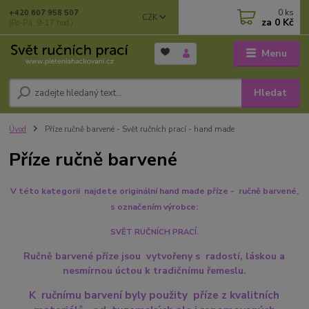
0
ks
+420 607 958 507
CZK
za
0 Kč
(Po-Pá, 9-17 hod.)
Menu
Hledat
Úvod
Příze ručně barvené - Svět ručních prací - hand made
Příze ručně barvené
V této kategorii najdete originální hand made příze - ručně barvené,
s označením výrobce:
SVĚT RUČNÍCH PRACÍ.
Ručně barvené příze jsou vytvořeny s radostí, láskou a
nesmírnou úctou k tradičnímu řemeslu.
K ručnímu barvení byly použity příze z kvalitních