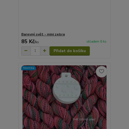
Barevný svět - mini zebra
85 Kč
skladem 6 ks
/
ks
Přidat do košíku
Novinka