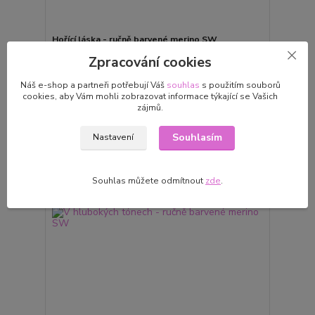
Hořící láska - ručně barvené merino SW
360 Kč
skladem 5 ks
Zpracování cookies
/
ks
Přidat do košíku
Náš e-shop a partneři potřebují Váš
souhlas
s použitím souborů
cookies, aby Vám mohli zobrazovat informace týkající se Vašich
zájmů.
Novinka
Souhlasím
Nastavení
Souhlas můžete odmítnout
zde
.