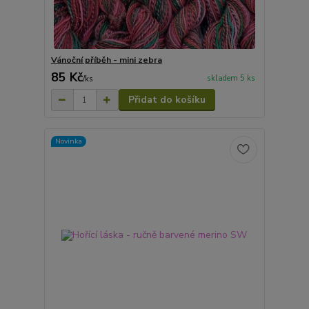
Vánoční příběh - mini zebra
85 Kč
skladem 5 ks
/
ks
Přidat do košíku
Novinka