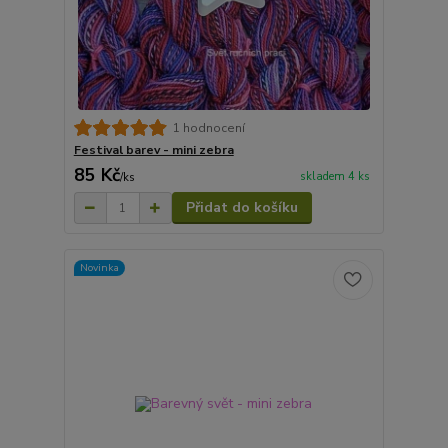
1 hodnocení
Festival barev - mini zebra
85 Kč
skladem 4 ks
/
ks
Přidat do košíku
Novinka