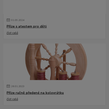
01
.
09
.
2024
Příze s atestem pro děti
číst celé
26
.
01
.
2023
Příze ručně předené na kolovrátku
číst celé