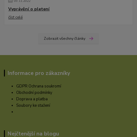
09
.
11
.
2022
Vyprávění o pletení
číst celé
Zobrazit všechny články
Informace pro zákazníky
GDPR Ochrana soukromí
Obchodní podmínky
Doprava a platba
Soubory ke stažení
Nejčtenější na blogu