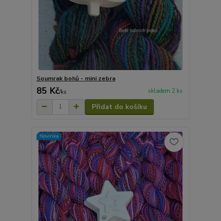
Soumrak bohů - mini zebra
85 Kč
skladem 2 ks
/
ks
Přidat do košíku
Novinka