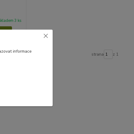
Skladem 3 ks
šíku
azovat informace
strana
z 1