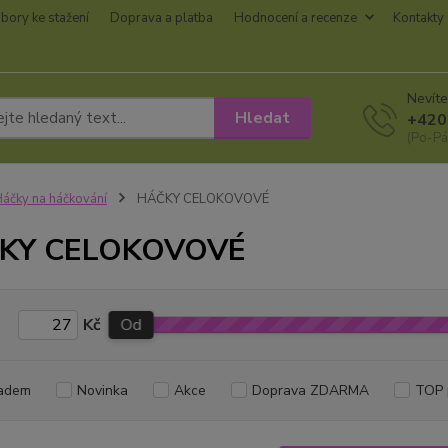
bory ke stažení
Doprava a platba
Hodnocení a recenze
Kontakty
Nevíte
Hledat
+420
(Po-Pá
áčky na háčkování
HÁČKY CELOKOVOVÉ
KY CELOKOVOVÉ
Kč
Od
adem
Novinka
Akce
Doprava ZDARMA
TOP 