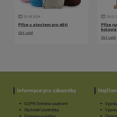
01
.
09
.
2024
26
.
01
.
Příze s atestem pro děti
Příze r
kolovrá
číst celé
číst celé
Informace pro zákazníky
Nejčten
GDPR Ochrana soukromí
Vypráv
Obchodní podmínky
Vypráv
Doprava a platba
Doporu