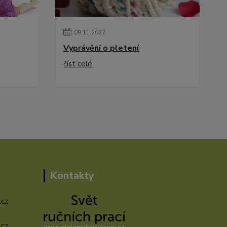
09
.
11
.
2022
Vyprávění o pletení
číst celé
Kontakty
.cz
.cz