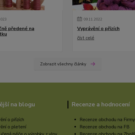
2023
09
.
11
.
2022
učně předené na
Vyprávění o přízích
tku
číst celé
Zobrazit všechny články
ější na blogu
Recenze a hodnocení
ění o přízích
Recenze obchodu na Firmy
ění o pletení
Recenze obchodu na FB
čená péče o výrobky z vlny
Recenze obchodu na Zboží