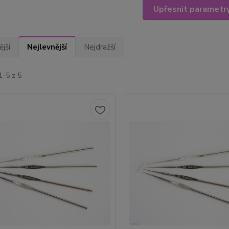
Upřesnit parametr
jší
Nejlevnější
Nejdražší
1-5 z 5