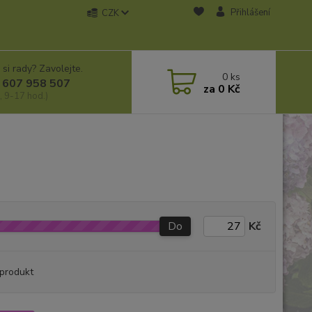
Přihlášení
CZK
 si rady? Zavolejte.
0
ks
 607 958 507
za
0 Kč
, 9-17 hod.)
Do
Kč
produkt