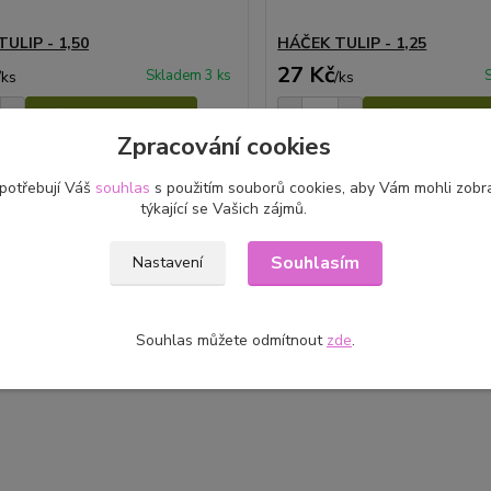
ULIP - 1,50
HÁČEK TULIP - 1,25
27 Kč
Skladem 3 ks
/
ks
/
ks
Přidat do košíku
Přidat do ko
Zpracování cookies
 potřebují Váš
souhlas
s použitím souborů cookies, aby Vám mohli zobr
týkající se Vašich zájmů.
Souhlasím
Nastavení
Souhlas můžete odmítnout
zde
.