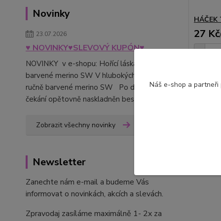
Novinky
HÁČEK T
27 Kč
23.07.2026
♥ NOVINKY♥SLEVOVÝ KUPÓN♥
NOVINKY v e-shopu: Hořící láska - ručně
barvené merino SW V hlubokých tónech -
Náš e-shop a partneři
ručně barvené merino SW Po delším
čekání opětovně naskladněn bes...
číst celé
Zobrazit všechny novinky
Newsletter
Zanechte nám e-mail a budeme Vás
informovat o novinkách, akcích a slevách.
Zpravodaj zasíláme maximálně 1- 2x za