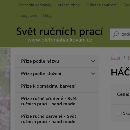
Obchodní podmínky
Vrácení zboží
Ochrana soukromí
Sou
Fotogalerie
Blog
Úvod
H
Příze podle názvu
HÁČ
Příze podle složení
Příze k domácímu barvení
Cena:
Příze ručně předené - Svět
ručních prací - hand made
Skl
Příze ručně barvené - Svět
ručních prací - hand made