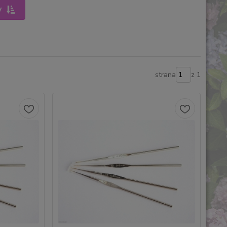
y
strana
z 1