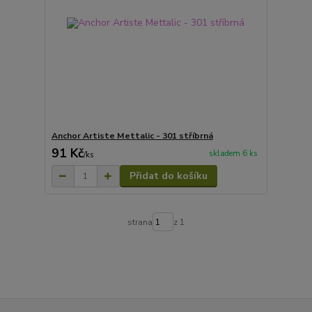
Anchor Artiste Mettalic - 301 stříbrná
91 Kč
skladem 6 ks
/
ks
Přidat do košíku
strana
z 1