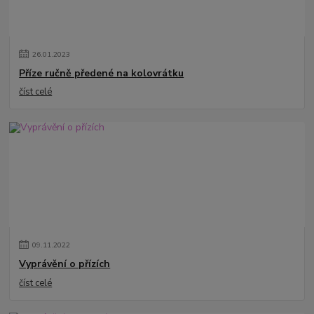
26
.
01
.
2023
Příze ručně předené na kolovrátku
číst celé
09
.
11
.
2022
Vyprávění o přízích
číst celé