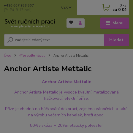
0
ks
+420 607 958 507
CZK
za
0 Kč
(Po-Pá, 9-17 hod.)
Menu
Hledat
Úvod
Příze podle názvu
Anchor Artiste Mettalic
Anchor Artiste Mettalic
Anchor Artiste Mettalic
Anchor Artiste Mettalic je vysoce kvalitní, metalizovaná,
háčkovací, efektní příze.
Příze je vhodná na háčkování dekorací, zejména vánočních a také
na výrobu večerních kabelek, broží apod.
80%viskóza + 20%metalický polyester