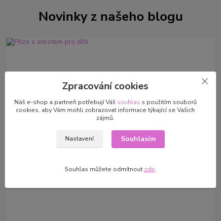
Novinky z našeho blogu
Zpracování cookies
Náš e-shop a partneři potřebují Váš
souhlas
s použitím souborů
cookies, aby Vám mohli zobrazovat informace týkající se Vašich
zájmů.
01
.
09
.
2024
Příze s atestem pro děti
Souhlasím
Nastavení
číst celé
Souhlas můžete odmítnout
zde
.