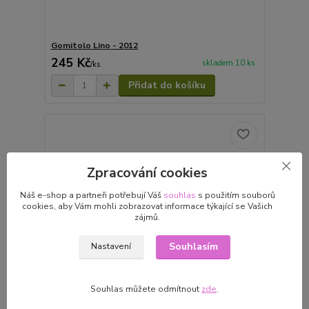
Gomitolo Lino - 2012
245 Kč
skladem 10 ks
/
ks
Přidat do košíku
Zpracování cookies
Náš e-shop a partneři potřebují Váš
souhlas
s použitím souborů
cookies, aby Vám mohli zobrazovat informace týkající se Vašich
zájmů.
Souhlasím
Nastavení
Souhlas můžete odmítnout
zde
.