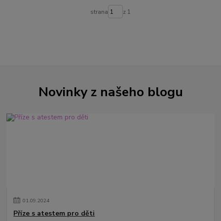
strana
z 1
Novinky z našeho blogu
01
.
09
.
2024
Příze s atestem pro děti