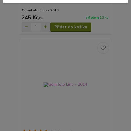
Gomitolo Lino - 2013
245 Kč
skladem 10 ks
/
ks
Přidat do košíku