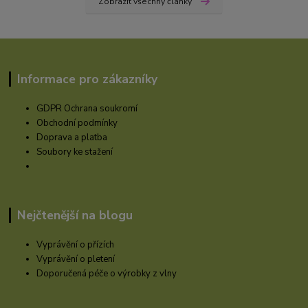
Zobrazit všechny články
Informace pro zákazníky
GDPR Ochrana soukromí
Obchodní podmínky
Doprava a platba
Soubory ke stažení
Nejčtenější na blogu
Vyprávění o přízích
Vyprávění o pletení
Doporučená péče o výrobky z vlny