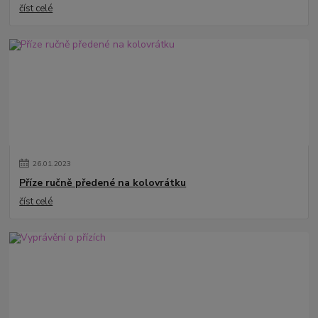
číst celé
26
.
01
.
2023
Příze ručně předené na kolovrátku
číst celé