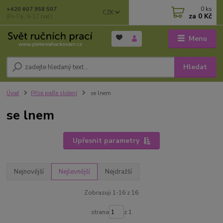
0
ks
+420 607 958 507
CZK
za
0 Kč
(Po-Pá, 9-17 hod.)
Menu
Hledat
Úvod
Příze podle složení
se lnem
se lnem
Upřesnit parametry
Nejnovější
Nejlevnější
Nejdražší
Zobrazuji 1-16 z 16
strana
z 1