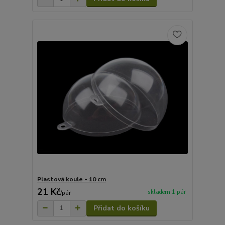
Plastová koule - 10 cm
21 Kč
skladem 1 pár
/
pár
Přidat do košíku