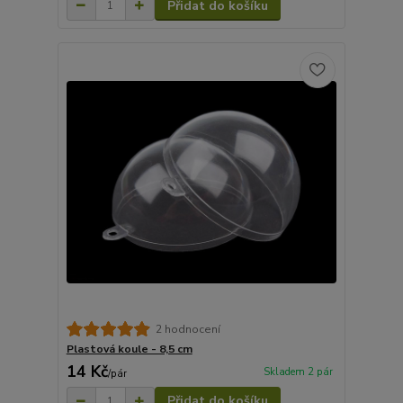
Přidat do košíku
2 hodnocení
Plastová koule - 8,5 cm
14 Kč
Skladem 2 pár
/
pár
Přidat do košíku