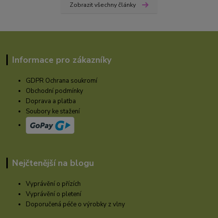
Zobrazit všechny články
Informace pro zákazníky
GDPR Ochrana soukromí
Obchodní podmínky
Doprava a platba
Soubory ke stažení
Nejčtenější na blogu
Vyprávění o přízích
Vyprávění o pletení
Doporučená péče o výrobky z vlny