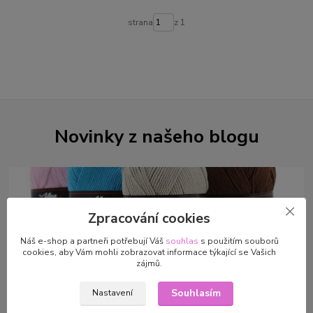
strana
z 1
Novinky z našeho blogu
Zpracování cookies
Náš e-shop a partneři potřebují Váš
souhlas
s použitím souborů
cookies, aby Vám mohli zobrazovat informace týkající se Vašich
zájmů.
01
.
09
.
2024
Souhlasím
Nastavení
Příze s atestem pro děti