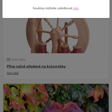
číst celé
Souhlas můžete odmítnout
zde
.
26
.
01
.
2023
Příze ručně předené na kolovrátku
číst celé