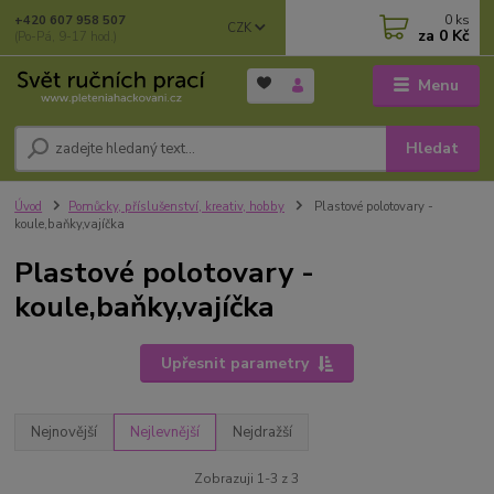
0
ks
+420 607 958 507
CZK
za
0 Kč
(Po-Pá, 9-17 hod.)
Menu
Hledat
Úvod
Pomůcky, příslušenství, kreativ, hobby
Plastové polotovary -
koule,baňky,vajíčka
Plastové polotovary -
koule,baňky,vajíčka
Upřesnit parametry
Nejnovější
Nejlevnější
Nejdražší
Zobrazuji 1-3 z 3