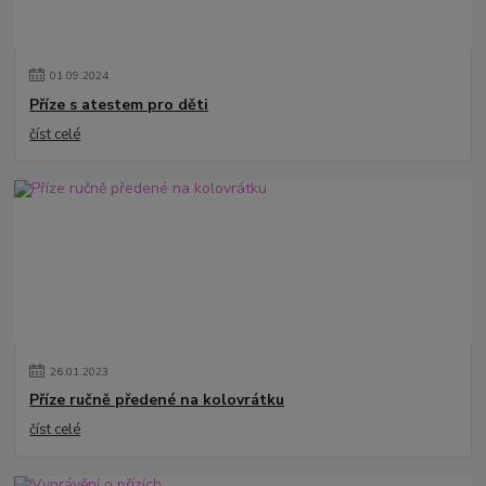
01
.
09
.
2024
Příze s atestem pro děti
číst celé
26
.
01
.
2023
Příze ručně předené na kolovrátku
číst celé