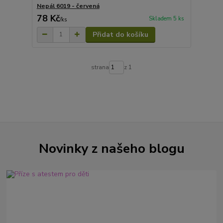
Nepál 6019 - červená
78 Kč
Skladem 5 ks
/
ks
Přidat do košíku
strana
z 1
Novinky z našeho blogu