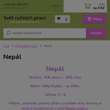
0
ks
+420 607 958 507
CZK
za
0 Kč
(Po-Pá, 9-17 hod.)
Menu
Hledat
Úvod
Příze podle názvu
Nepál
Nepál
Nepál
Složení: 75% akryl + 25% vlna
Návin: 100g klubko - ca 190m
Jehlice: 4 - 6
Hřejivá, směsová, pletací příze s podílem vlny, kterou je
možné kombinovat s přízí
Nepál ombre.