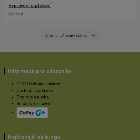
Vyprávění o pletení
číst celé
Zobrazit všechny články
Informace pro zákazníky
GDPR Ochrana soukromí
Obchodní podmínky
Doprava a platba
Soubory ke stažení
Nejčtenější na blogu