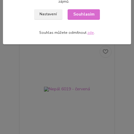
zájmů.
Nepál 6108 - tmavě modrá
Souhlasím
Nastavení
78 Kč
Skladem 4 ks
/
ks
Přidat do košíku
Souhlas můžete odmítnout
zde
.