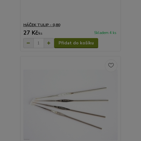
HÁČEK TULIP - 0,80
27 Kč
Skladem 4 ks
/
ks
Přidat do košíku