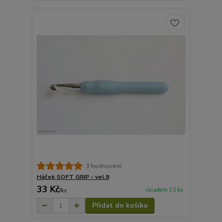
3 hodnocení
Háček SOFT GRIP - vel.8
33 Kč
skladem 13 ks
/
ks
Přidat do košíku