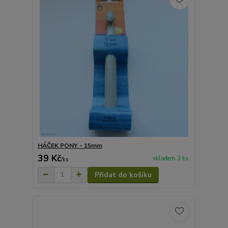
HÁČEK PONY - 15mm
39 Kč
skladem 3 ks
/
ks
Přidat do košíku