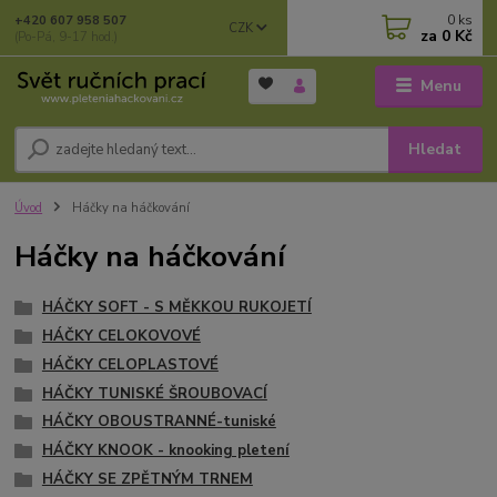
0
ks
+420 607 958 507
CZK
za
0 Kč
(Po-Pá, 9-17 hod.)
Menu
Hledat
Úvod
Háčky na háčkování
Háčky na háčkování
HÁČKY SOFT - S MĚKKOU RUKOJETÍ
HÁČKY CELOKOVOVÉ
HÁČKY CELOPLASTOVÉ
HÁČKY TUNISKÉ ŠROUBOVACÍ
HÁČKY OBOUSTRANNÉ-tuniské
HÁČKY KNOOK - knooking pletení
HÁČKY SE ZPĚTNÝM TRNEM