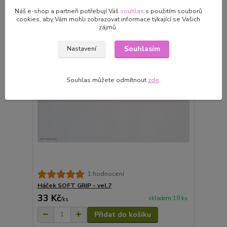
Náš e-shop a partneři potřebují Váš
souhlas
s použitím souborů
cookies, aby Vám mohli zobrazovat informace týkající se Vašich
zájmů.
Souhlasím
Nastavení
Souhlas můžete odmítnout
zde
.
1 hodnocení
Háček SOFT GRIP - vel.7
33 Kč
skladem 19 ks
/
ks
Přidat do košíku