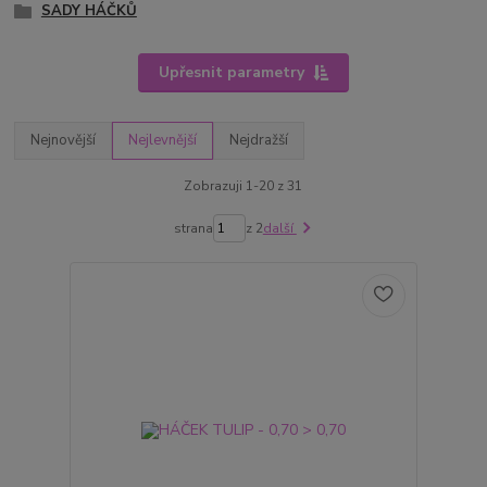
SADY HÁČKŮ
Upřesnit parametry
Nejnovější
Nejlevnější
Nejdražší
Zobrazuji 1-20 z 31
strana
z 2
další