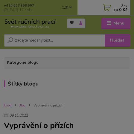
0
ks
+420 607 958 507
CZK
za
0 Kč
(Po-Pá, 9-17 hod.)
Menu
Hledat
Kategorie blogu
Štítky blogu
Úvod
Blog
Vyprávění o přízích
09
.
11
.
2022
Vyprávění o přízích