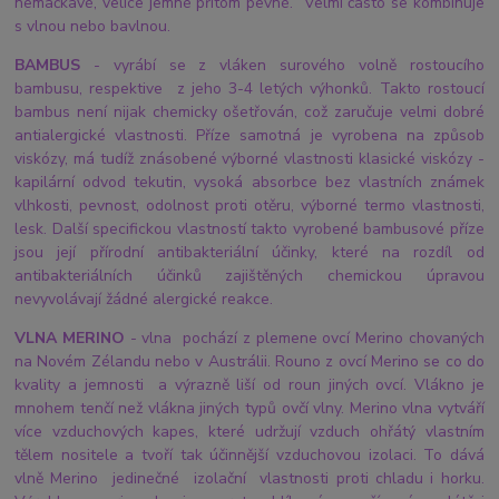
nemačkavé, velice jemné přitom pevné. Velmi často se kombinuje
s vlnou nebo bavlnou.
BAMBUS
- vyrábí se z vláken surového volně rostoucího
bambusu, respektive z jeho 3-4 letých výhonků. Takto rostoucí
bambus není nijak chemicky ošetřován, což zaručuje velmi dobré
antialergické vlastnosti. Příze samotná je vyrobena na způsob
viskózy, má tudíž znásobené výborné vlastnosti klasické viskózy -
kapilární odvod tekutin, vysoká absorbce bez vlastních známek
vlhkosti, pevnost, odolnost proti otěru, výborné termo vlastnosti,
lesk. Další specifickou vlastností takto vyrobené bambusové příze
jsou její přírodní antibakteriální účinky, které na rozdíl od
antibakteriálních účinků zajištěných chemickou úpravou
nevyvolávají žádné alergické reakce.
VLNA MERINO
- vlna pochází z plemene ovcí Merino chovaných
na Novém Zélandu nebo v Austrálii. Rouno z ovcí Merino se co do
kvality a jemnosti a výrazně liší od roun jiných ovcí. Vlákno je
mnohem tenčí než vlákna jiných typů ovčí vlny. Merino vlna vytváří
více vzduchových kapes, které udržují vzduch ohřátý vlastním
tělem nositele a tvoří tak účinnější vzduchovou izolaci. To dává
vlně Merino jedinečné izolační vlastnosti proti chladu i horku.