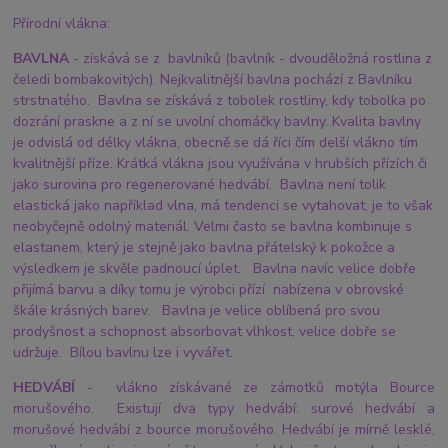
Přírodní vlákna:
BAVLNA
- získává se z bavlníků (bavlník - dvouděložná rostlina z
čeledi bombakovitých). Nejkvalitnější bavlna pochází z Bavlníku
strstnatého. Bavlna se získává z tobolek rostliny, kdy tobolka po
dozrání praskne a z ní se uvolní chomáčky bavlny. Kvalita bavlny
je odvislá od délky vlákna, obecně se dá říci čím delší vlákno tím
kvalitnější příze. Krátká vlákna jsou využívána v hrubších přízích či
jako surovina pro regenerované hedvábí. Bavlna není tolik
elastická jako například vlna, má tendenci se vytahovat, je to však
neobyčejně odolný materiál. Velmi často se bavlna kombinuje s
elastanem, který je stejně jako bavlna přátelský k pokožce a
výsledkem je skvěle padnoucí úplet. Bavlna navíc velice dobře
přijímá barvu a díky tomu je výrobci přízí nabízena v obrovské
škále krásných barev. Bavlna je velice oblíbená pro svou
prodyšnost a schopnost absorbovat vlhkost, velice dobře se
udržuje. Bílou bavlnu lze i vyvářet.
HEDVÁBÍ
- vlákno získávané ze zámotků motýla Bource
morušového. Existují dva typy hedvábí: surové hedvábí a
morušové hedvábí z bource morušového. Hedvábí je mírně lesklé,