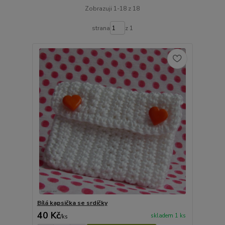
Zobrazuji 1-18 z 18
strana
z 1
Bílá kapsička se srdíčky
40 Kč
skladem 1 ks
/
ks