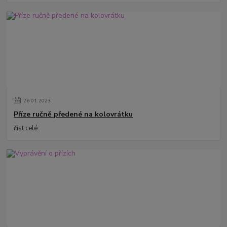
26
.
01
.
2023
Příze ručně předené na kolovrátku
číst celé