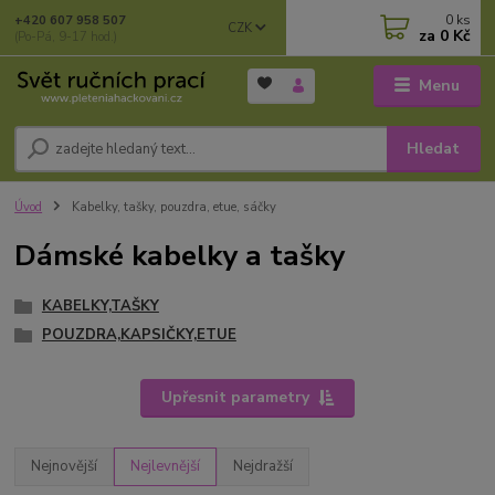
0
ks
+420 607 958 507
CZK
za
0 Kč
(Po-Pá, 9-17 hod.)
Menu
Hledat
Úvod
Kabelky, tašky, pouzdra, etue, sáčky
Dámské kabelky a tašky
KABELKY,TAŠKY
POUZDRA,KAPSIČKY,ETUE
Upřesnit parametry
Nejnovější
Nejlevnější
Nejdražší