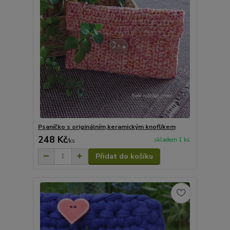
Psaníčko s originálním,keramickým knoflíkem
248 Kč
skladem 1 ks
/
ks
Přidat do košíku