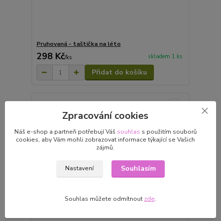
Pruhovaná - taštička na léto
298 Kč
skladem 1 ks
/
ks
Přidat do košíku
Zpracování cookies
Náš e-shop a partneři potřebují Váš
souhlas
s použitím souborů
cookies, aby Vám mohli zobrazovat informace týkající se Vašich
zájmů.
Souhlasím
Nastavení
Souhlas můžete odmítnout
zde
.