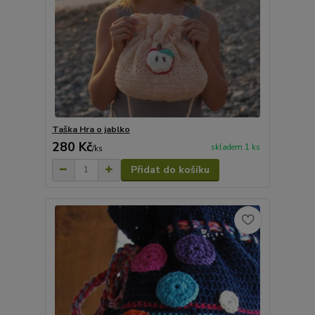
Taška Hra o jablko
280 Kč
skladem 1 ks
/
ks
Přidat do košíku