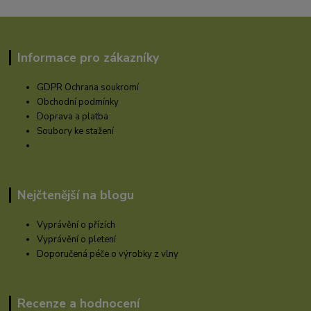
Informace pro zákazníky
GDPR Ochrana soukromí
Obchodní podmínky
Doprava a platba
Soubory ke stažení
Nejčtenější na blogu
Vyprávění o přízích
Vyprávění o pletení
Doporučená péče o výrobky z vlny
Recenze a hodnocení