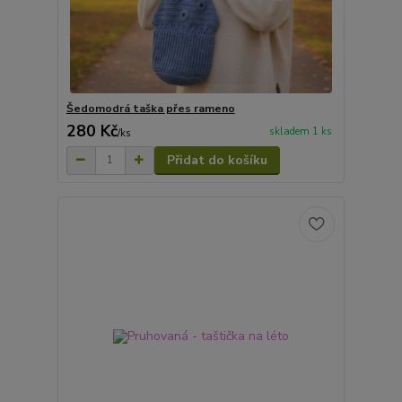
Šedomodrá taška přes rameno
280 Kč
skladem 1 ks
/
ks
Přidat do košíku