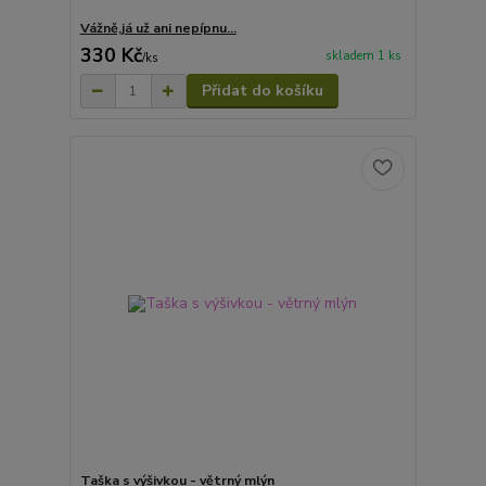
Vážně,já už ani nepípnu...
330 Kč
skladem 1 ks
/
ks
Přidat do košíku
Taška s výšivkou - větrný mlýn