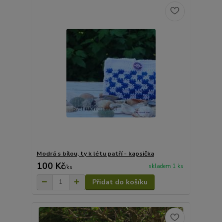
Modrá s bílou, ty k létu patří - kapsička
100 Kč
skladem 1 ks
/
ks
Přidat do košíku