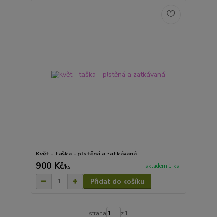
Květ - taška - plstěná a zatkávaná
900 Kč
skladem 1 ks
/
ks
Přidat do košíku
strana
z 1