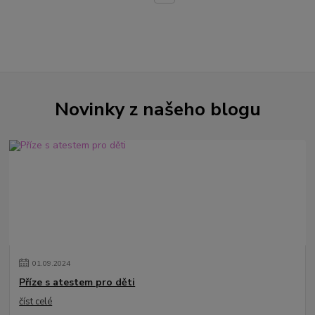
Novinky z našeho blogu
01
.
09
.
2024
Příze s atestem pro děti
číst celé