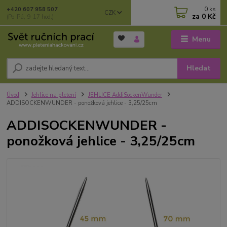
0
ks
+420 607 958 507
CZK
za
0 Kč
(Po-Pá, 9-17 hod.)
Menu
Hledat
Úvod
Jehlice na pletení
JEHLICE AddiSockenWunder
ADDISOCKENWUNDER - ponožková jehlice - 3,25/25cm
ADDISOCKENWUNDER -
ponožková jehlice - 3,25/25cm