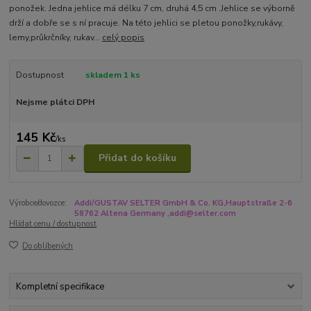
ponožek. Jedna jehlice má délku 7 cm, druhá 4,5 cm .Jehlice se výborně
drží a dobře se s ní pracuje. Na této jehlici se pletou ponožky,rukávy,
lemy,průkrčníky, rukav...
celý popis
Dostupnost
skladem 1 ks
Nejsme plátci DPH
145 Kč
/
ks
Přidat do košíku
Výrobce/dovozce:
Addi/GUSTAV SELTER GmbH & Co. KG,Hauptstraße 2-6
58762 Altena Germany ,addi@selter.com
Hlídat cenu / dostupnost
Do oblíbených
Kompletní specifikace