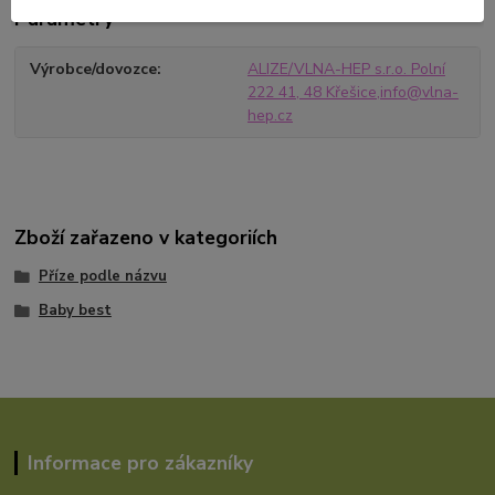
Parametry
Výrobce/dovozce
ALIZE/VLNA-HEP s.r.o. Polní
222 41, 48 Křešice,info@vlna-
hep.cz
Zboží zařazeno v kategoriích
Příze podle názvu
Baby best
Informace pro zákazníky