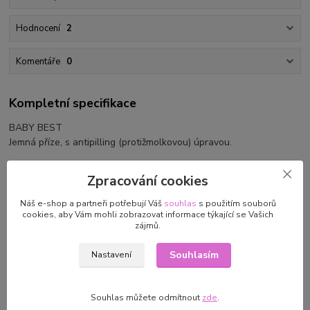
Hodnocení
2
Komentáře
0
Kompletní specifikace
BABY BEST
Jemná příze, s antipilling (protižmolkovou) úpravou.
Příze je vhodná zejména na dětskou výbavičku.
Zpracování cookies
složení: 90% antipilling akryl+ 10% bambus
Náš e-shop a partneři potřebují Váš
souhlas
s použitím souborů
cookies, aby Vám mohli zobrazovat informace týkající se Vašich
zájmů.
návin:100g/240m
Souhlasím
Nastavení
doporučené jehlice: 3-4mm
Souhlas můžete odmítnout
zde
.