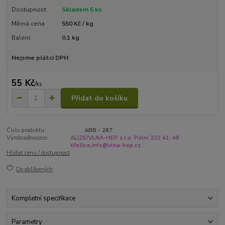
Dostupnost
Skladem 5 ks
Měrná cena
550 Kč / kg
Balení
0.1 kg
Nejsme plátci DPH
55 Kč
/
ks
Přidat do košíku
Číslo produktu:
ABB - 287
Výrobce/dovozce:
ALIZE/VLNA-HEP s.r.o. Polní 222 41, 48
Křešice,info@vlna-hep.cz
Hlídat cenu / dostupnost
Do oblíbených
Kompletní specifikace
Parametry