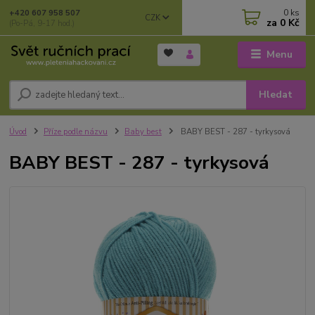
0
ks
+420 607 958 507
CZK
za
0 Kč
(Po-Pá, 9-17 hod.)
Menu
Hledat
Úvod
Příze podle názvu
Baby best
BABY BEST - 287 - tyrkysová
BABY BEST - 287 - tyrkysová