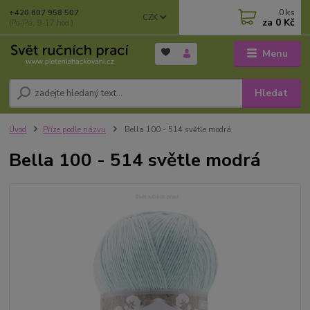
0
ks
+420 607 958 507
CZK
za
0 Kč
(Po-Pá, 9-17 hod.)
Menu
Hledat
Úvod
Příze podle názvu
Bella 100 - 514 světle modrá
Bella 100 - 514 světle modrá