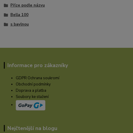
Příze podle názvu
Bella 100
s bavlnou
Informace pro zákazníky
GDPR Ochrana soukromí
Obchodní podmínky
Doprava a platba
Soubory ke stažení
Nejčtenější na blogu