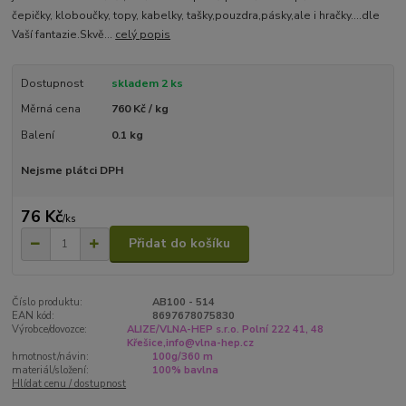
čepičky, kloboučky, topy, kabelky, tašky,pouzdra,pásky,ale i hračky....dle
Vaší fantazie.Skvě...
celý popis
Dostupnost
skladem 2 ks
Měrná cena
760 Kč / kg
Balení
0.1 kg
Nejsme plátci DPH
76 Kč
/
ks
Přidat do košíku
Číslo produktu:
AB100 - 514
EAN kód:
8697678075830
Výrobce/dovozce:
ALIZE/VLNA-HEP s.r.o. Polní 222 41, 48
Křešice,info@vlna-hep.cz
hmotnost/návin:
100g/360 m
materiál/složení:
100% bavlna
Hlídat cenu / dostupnost