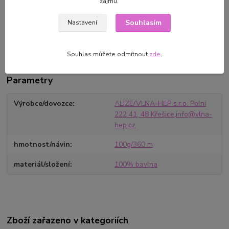
zájmů.
návin: 100g/360 m
Souhlasím
Nastavení
Jehlice: 2-4 mm doporučený háček: 1-3
Souhlas můžete odmítnout
zde
.
Parametry
Výrobce/dovozce
ALIZE/VLNA-HEP s.r.o. Polní
222 41, 48 Křešice,info@vlna-
hep.cz
hmotnost/návin
100g/360 m
materiál/složení
100% bavlna
Zboží zařazeno v kategoriích