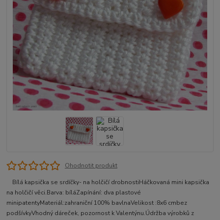
Ohodnotit produkt
Bílá kapsička se srdíčky- na holčičí drobnostiHáčkovaná mini kapsička
na holčičí věci.Barva: bíláZapínání: dva plastové
minipatentyMateriál:zahraniční 100% bavlnaVelikost :8x6 cmbez
podšívkyVhodný dáreček, pozornost k Valentýnu.Údržba výrobků z