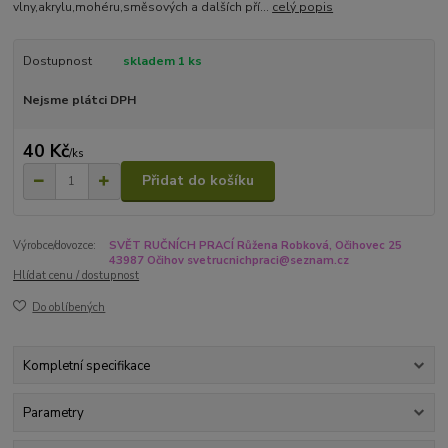
vlny,akrylu,mohéru,směsových a dalších pří...
celý popis
Dostupnost
skladem 1 ks
Nejsme plátci DPH
40 Kč
/
ks
Přidat do košíku
Výrobce/dovozce:
SVĚT RUČNÍCH PRACÍ Růžena Robková, Očihovec 25
43987 Očihov svetrucnichpraci@seznam.cz
Hlídat cenu / dostupnost
Do oblíbených
Kompletní specifikace
Parametry