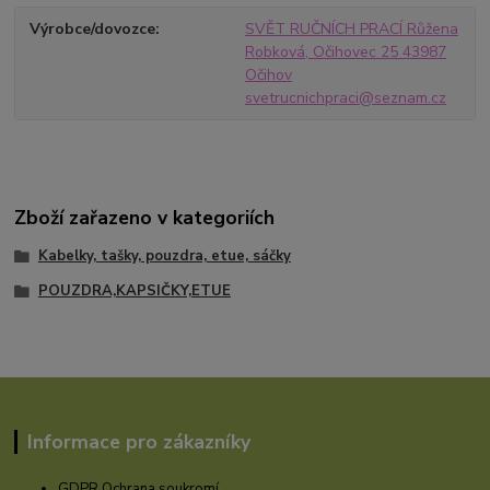
Výrobce/dovozce
SVĚT RUČNÍCH PRACÍ Růžena
Robková, Očihovec 25 43987
Očihov
svetrucnichpraci@seznam.cz
Zboží zařazeno v kategoriích
Kabelky, tašky, pouzdra, etue, sáčky
POUZDRA,KAPSIČKY,ETUE
Informace pro zákazníky
GDPR Ochrana soukromí