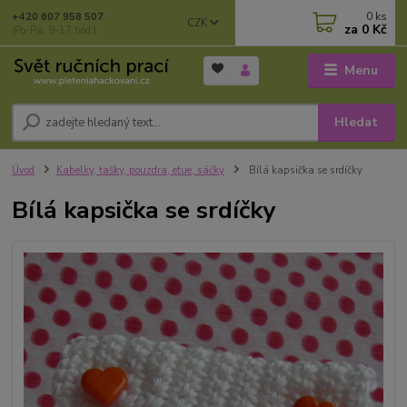
0
ks
+420 607 958 507
CZK
za
0 Kč
(Po-Pá, 9-17 hod.)
Menu
Hledat
Úvod
Kabelky, tašky, pouzdra, etue, sáčky
Bílá kapsička se srdíčky
Bílá kapsička se srdíčky