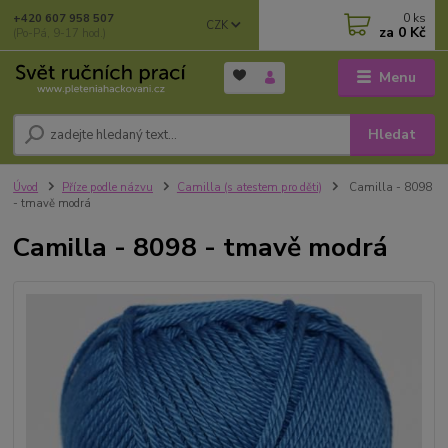
0
ks
+420 607 958 507
CZK
za
0 Kč
(Po-Pá, 9-17 hod.)
Menu
Hledat
Úvod
Příze podle názvu
Camilla (s atestem pro děti)
Camilla - 8098
- tmavě modrá
Camilla - 8098 - tmavě modrá