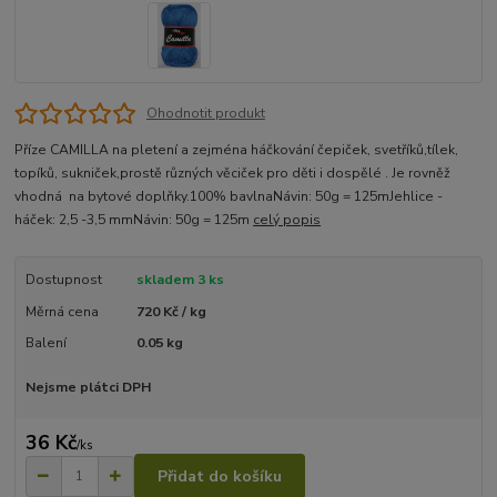
Ohodnotit produkt
Příze CAMILLA na pletení a zejména háčkování čepiček, svetříků,tílek,
topíků, sukniček,prostě různých věciček pro děti i dospělé . Je rovněž
vhodná na bytové doplňky.100% bavlnaNávin: 50g = 125mJehlice -
háček: 2,5 -3,5 mmNávin: 50g = 125m
celý popis
Dostupnost
skladem 3 ks
Měrná cena
720 Kč / kg
Balení
0.05 kg
Nejsme plátci DPH
36 Kč
/
ks
Přidat do košíku