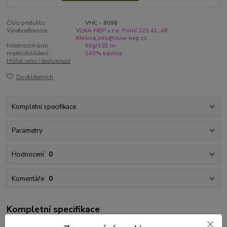
Číslo produktu:
VHC - 8098
Výrobce/dovozce:
VLNA-HEP s.r.o. Polní 222 41, 48
Křešice,info@vlna-hep.cz
hmotnost/návin:
50g/125 m
materiál/složení:
100% bavlna
Hlídat cenu / dostupnost
Do oblíbených
Kompletní specifikace
Parametry
Hodnocení
0
Komentáře
0
Kompletní specifikace