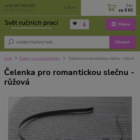
0
ks
+420 607 958 507
CZK
za
0 Kč
(Po-Pá, 9-17 hod.)
Menu
Hledat
Úvod
Šperky a vlasové doplňky
Čelenka pro romantickou slečnu - růžová
Čelenka pro romantickou slečnu -
růžová