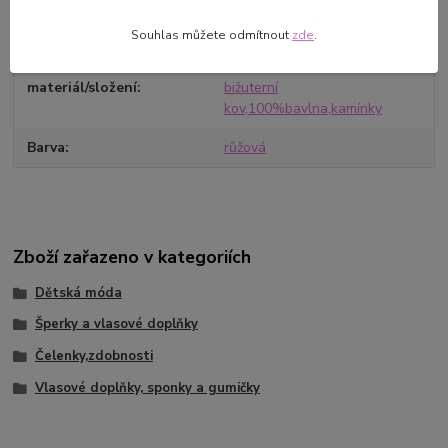
Robková, Očihovec 25 43987
Očihov
Souhlas můžete odmítnout
zde
.
svetrucnichpraci@seznam.cz
materiál/složení
bižuterní
kov,100%bavlna,kamínky
Barva
růžová
Zboží zařazeno v kategoriích
Dětská móda
Šperky a vlasové doplňky
Čelenky,zdobnosti
Vlasové doplňky, sponky a gumičky