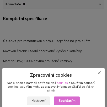
Komentáře
0
Kompletní specifikace
Čelenka
pro romantickou slečnu.... zejména na jaro a léto
Kovovou čelenku zdobí háčkované kytičky s kamínky
Materiál: kov, 100% bavlna,broušené kamínky
Barva: bílé kytičky,růžové korálky
Zpracování cookies
Náš e-shop a partneři potřebují Váš
souhlas
s použitím souborů
cookies, aby Vám mohli zobrazovat informace týkající se Vašich
zájmů.
Parametry
Souhlasím
Nastavení
Výrobce/dovozce
SVĚT RUČNÍCH PRACÍ Růžena