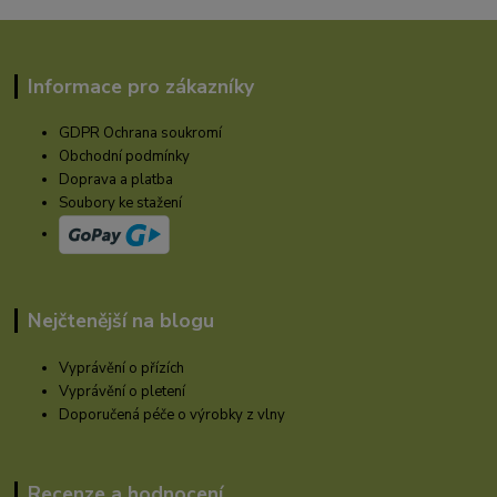
Informace pro zákazníky
GDPR Ochrana soukromí
Obchodní podmínky
Doprava a platba
Soubory ke stažení
Nejčtenější na blogu
Vyprávění o přízích
Vyprávění o pletení
Doporučená péče o výrobky z vlny
Recenze a hodnocení