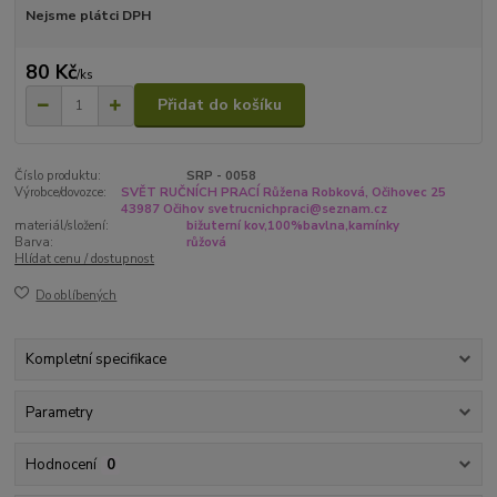
Nejsme plátci DPH
80 Kč
/
ks
Přidat do košíku
Číslo produktu:
SRP - 0058
Výrobce/dovozce:
SVĚT RUČNÍCH PRACÍ Růžena Robková, Očihovec 25
43987 Očihov svetrucnichpraci@seznam.cz
materiál/složení:
bižuterní kov,100%bavlna,kamínky
Barva:
růžová
Hlídat cenu / dostupnost
Do oblíbených
Kompletní specifikace
Parametry
Hodnocení
0