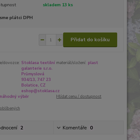
tupnost
skladem 13 ks
sme plátci DPH
Přidat do košíku
e/dovozce:
Stoklasa textilní
materiál/složení:
plast
galanterie s.r.o.
Průmyslová
934/13, 747 23
Bolatice, CZ
eshop@stoklasa.cz
náhodný výběr
Hlídat cenu / dostupnost
oblíbených
dnocení
2
Komentáře
0