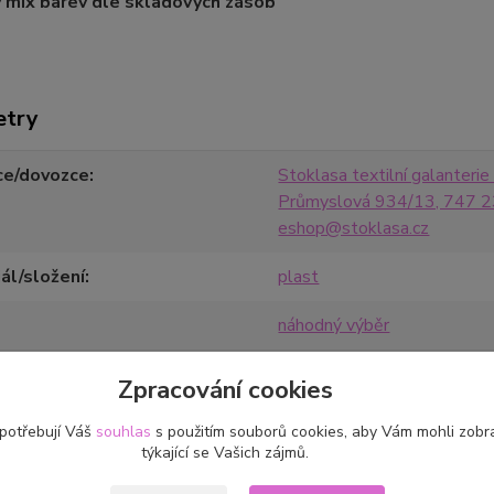
 mix barev dle skladových zásob
etry
ce/dovozce
Stoklasa textilní galanterie s
Průmyslová 934/13, 747 23
eshop@stoklasa.cz
ál/složení
plast
náhodný výběr
Zpracování cookies
 potřebují Váš
souhlas
s použitím souborů cookies, aby Vám mohli zobr
týkající se Vašich zájmů.