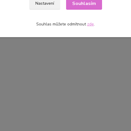
zařazeno v kategoriích
Souhlasím
Nastavení
ky, příslušenství,
Jehly,špendlíky,páradla
iv, hobby
Souhlas můžete odmítnout
zde
.