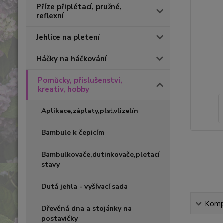
Příze připlétací, pružné,
reflexní
Jehlice na pletení
Háčky na háčkování
Pomůcky, příslušenství,
kreativ, hobby
Aplikace,záplaty,plsť,vlizelín
Bambule k čepicím
Bambulkovače,dutinkovače,pletací
stavy
Dutá jehla - vyšívací sada
Kompl
Dřevěná dna a stojánky na
postavičky