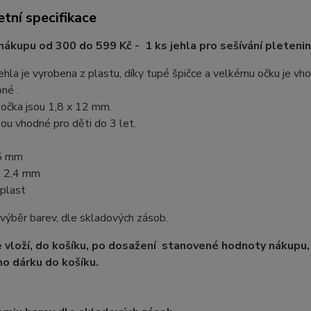
tní specifikace
nákupu od 300 do 599 Kč - 1 ks jehla pro sešívání pletenin
jehla je vyrobena z plastu, díky tupé špičce a velkému očku je vh
né .
očka jsou 1,8 x 12 mm.
sou vhodné pro děti do 3 let.
5 mm
: 2,4 mm
 plast
ýběr barev, dle skladových zásob.
e vloží, do košíku, po dosažení stanovené hodnoty nákupu, 
o dárku do košíku.