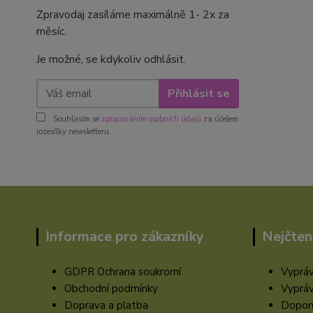
Zpravodaj zasíláme maximálně 1- 2x za
měsíc.
Je možné, se kdykoliv odhlásit.
Přihlásit se
Souhlasím se
zpracováním osobních údajů
za účelem
rozesílky newsletteru.
Informace pro zákazníky
Nejčten
GDPR Ochrana soukromí
Vypráv
Obchodní podmínky
Vypráv
Doprava a platba
Doporu