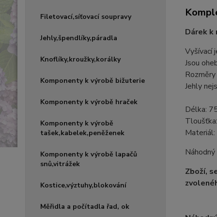
Komple
Filetovací,síťovací soupravy
Dárek k 
Jehly,špendlíky,páradla
Vyšívací 
Knoflíky,kroužky,korálky
Jsou oheb
Rozměry 
Komponenty k výrobě bižuterie
Jehly nej
Komponenty k výrobě hraček
Délka: 7
Tloušťka
Komponenty k výrobě
Materiál:
tašek,kabelek,peněženek
Náhodný v
Komponenty k výrobě lapačů
snů,vitrážek
Zboží, s
zvolenéh
Kostice,výztuhy,blokování
Měřidla a počítadla řad, ok