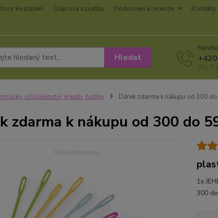
bory ke stažení
Doprava a platba
Hodnocení a recenze
Kontakty
Nevíte
Hledat
+420
(Po-Pá
omůcky, příslušenství, kreativ, hobby
Dárek zdarma k nákupu od 300 do
k zdarma k nákupu od 300 do 5
plas
1x JEH
300 do