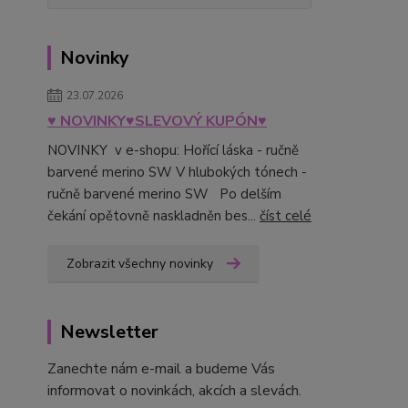
Novinky
23.07.2026
♥ NOVINKY♥SLEVOVÝ KUPÓN♥
NOVINKY v e-shopu: Hořící láska - ručně
barvené merino SW V hlubokých tónech -
ručně barvené merino SW Po delším
čekání opětovně naskladněn bes...
číst celé
Zobrazit všechny novinky
Newsletter
Zanechte nám e-mail a budeme Vás
informovat o novinkách, akcích a slevách.