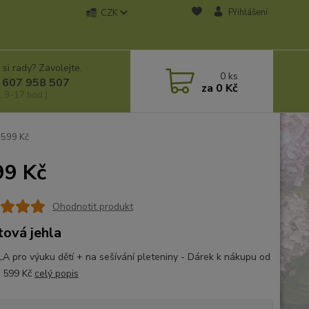
Přihlášení
CZK
 si rady? Zavolejte.
0
ks
 607 958 507
za
0 Kč
, 9-17 hod.)
 599 Kč
99 Kč
Ohodnotit produkt
tová jehla
LA pro výuku dětí + na sešívání pleteniny - Dárek k nákupu od
 599 Kč
celý popis