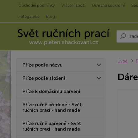
Obchodní podmínky
Vrácení zboží
Ochrana soukromí
Sou
Fotogalerie
Blog
Úvod
P
Příze podle názvu
Dáre
Příze podle složení
Příze k domácímu barvení
Příze ručně předené - Svět
ručních prací - hand made
Příze ručně barvené - Svět
ručních prací - hand made