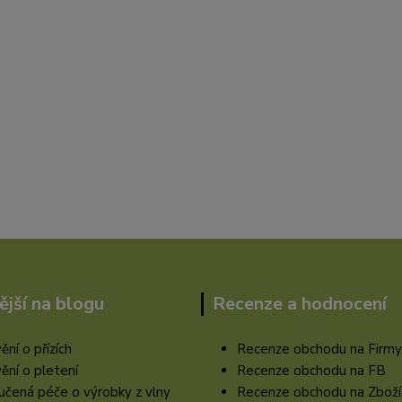
ější na blogu
Recenze a hodnocení
ění o přízích
Recenze obchodu na Firmy
ění o pletení
Recenze obchodu na FB
čená péče o výrobky z vlny
Recenze obchodu na Zboží