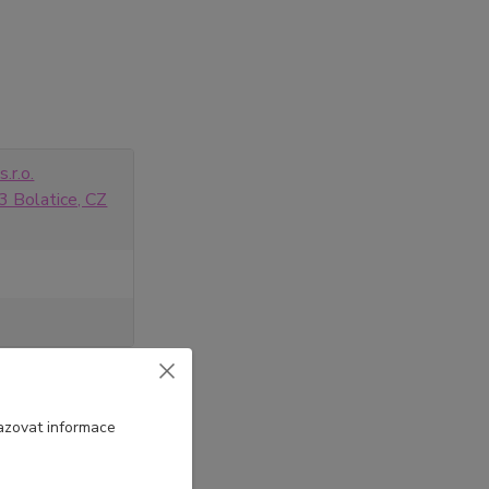
.r.o.
 Bolatice, CZ
azovat informace