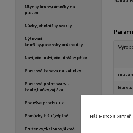
Náhodný
Mlýnky,kruhy,rámečky na
pletení
Nůžky,jehelníčky,svorky
Param
Nýtovací
knoflíky,patentky,průchodky
Výrob
Navíječe, odvíječe, držáky příze
Plastová kanava na kabelky
materi
Plastové polotovary -
Barva
koule,baňky,vajíčka
Podešve,protiskluz
Pomůcky k šití,výplně
Náš e-shop a partneři
Pruženky,tkalouny,šikmé