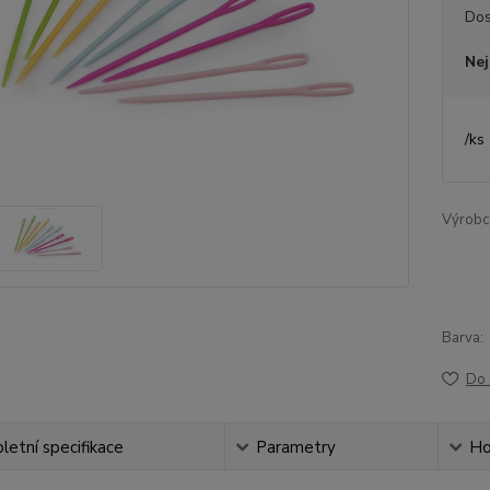
Dos
Nej
/
ks
Výrobc
Barva:
Do 
etní specifikace
Parametry
Ho