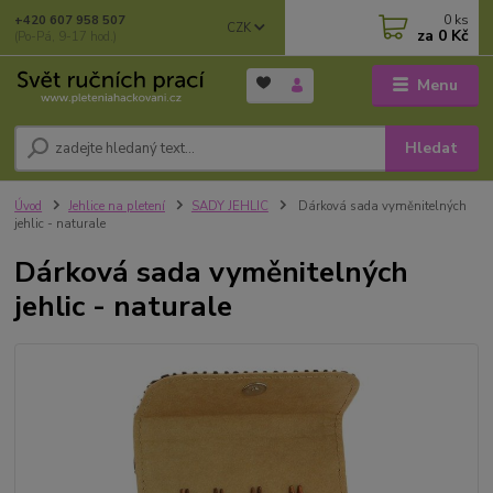
0
ks
+420 607 958 507
CZK
za
0 Kč
(Po-Pá, 9-17 hod.)
Menu
Hledat
Úvod
Jehlice na pletení
SADY JEHLIC
Dárková sada vyměnitelných
jehlic - naturale
Dárková sada vyměnitelných
jehlic - naturale