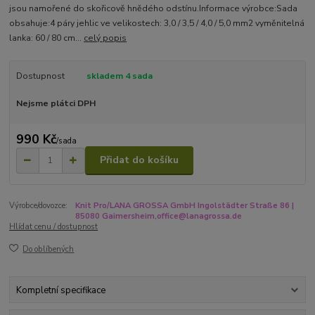
jsou namořené do skořicově hnědého odstínu.Informace výrobce:Sada
obsahuje:4 páry jehlic ve velikostech: 3,0 / 3,5 / 4,0 / 5,0 mm2 vyměnitelná
lanka: 60 / 80 cm...
celý popis
Dostupnost
skladem 4 sada
Nejsme plátci DPH
990 Kč
/
sada
Přidat do košíku
Výrobce/dovozce:
Knit Pro/LANA GROSSA GmbH Ingolstädter Straße 86 |
85080 Gaimersheim,office@lanagrossa.de
Hlídat cenu / dostupnost
Do oblíbených
Kompletní specifikace