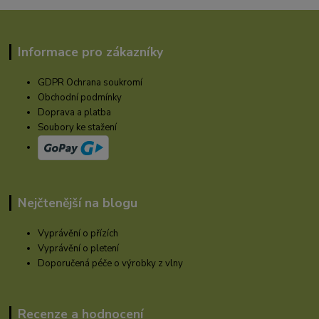
Informace pro zákazníky
GDPR Ochrana soukromí
Obchodní podmínky
Doprava a platba
Soubory ke stažení
Nejčtenější na blogu
Vyprávění o přízích
Vyprávění o pletení
Doporučená péče o výrobky z vlny
Recenze a hodnocení