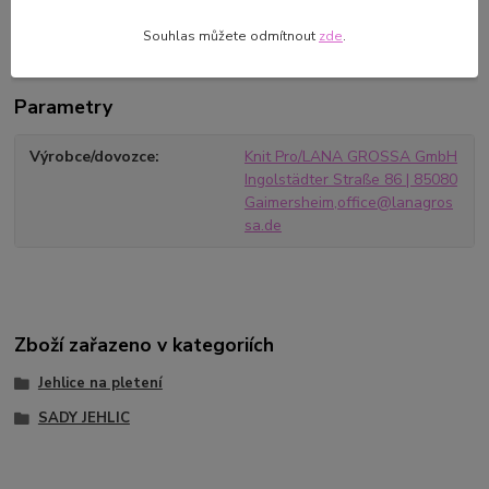
velikosti jehlic :2.25, 2.5, 3.0 a 3.5 mm
Souhlas můžete odmítnout
zde
.
Parametry
Výrobce/dovozce
Knit Pro/LANA GROSSA GmbH
Ingolstädter Straße 86 | 85080
Gaimersheim,office@lanagros
sa.de
Zboží zařazeno v kategoriích
Jehlice na pletení
SADY JEHLIC