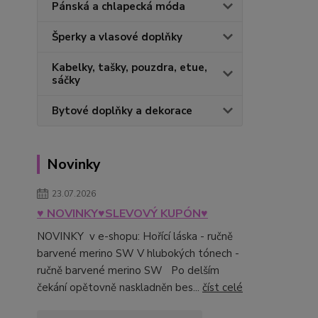
Pánská a chlapecká móda
Šperky a vlasové doplňky
Kabelky, tašky, pouzdra, etue,
sáčky
Bytové doplňky a dekorace
Novinky
23.07.2026
♥ NOVINKY♥SLEVOVÝ KUPÓN♥
NOVINKY v e-shopu: Hořící láska - ručně
barvené merino SW V hlubokých tónech -
ručně barvené merino SW Po delším
čekání opětovně naskladněn bes...
číst celé