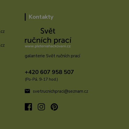
Kontakty
.cz
.cz
galanterie Svět ručních prací
u
+420 607 958 507
(Po-Pá, 9-17 hod.)
svetrucnichpraci@seznam.cz