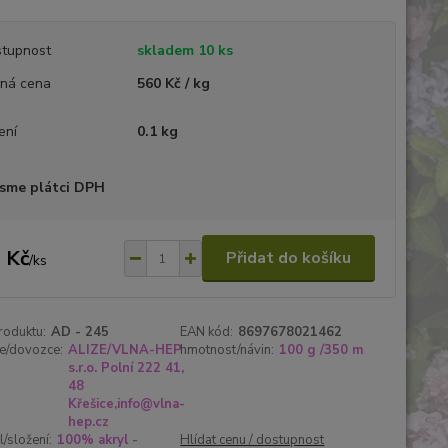
tupnost
skladem 10 ks
ná cena
560 Kč / kg
ení
0.1 kg
sme plátci DPH
 Kč
Přidat do košíku
/
ks
roduktu:
AD - 245
EAN kód:
8697678021462
e/dovozce:
ALIZE/VLNA-HEP
hmotnost/návin:
100 g /350 m
s.r.o. Polní 222 41,
48
Křešice,info@vlna-
hep.cz
l/složení:
100% akryl -
Hlídat cenu / dostupnost