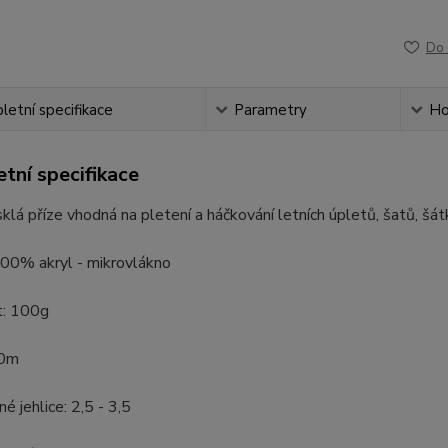
Do 
etní specifikace
Parametry
Ho
tní specifikace
sklá příze vhodná na pletení a háčkování letních úpletů, šatů, šát
100% akryl - mikrovlákno
: 100g
50m
é jehlice: 2,5 - 3,5