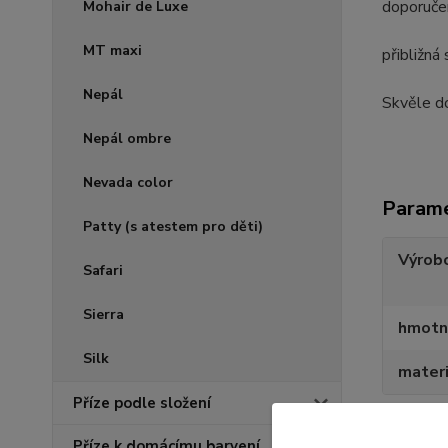
doporuče
Mohair de Luxe
MT maxi
přibližná
Nepál
Skvěle do
Nepál ombre
Nevada color
Param
Patty (s atestem pro děti)
Výrob
Safari
Sierra
hmotn
Silk
materi
Příze podle složení
Příze k domácímu barvení