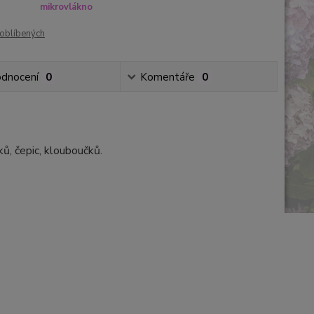
mikrovlákno
oblíbených
dnocení
0
Komentáře
0
ků, čepic, klouboučků.