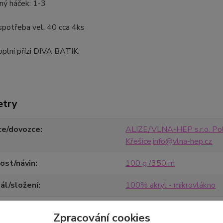
ný háček: 1-3
 spotřeba vel. 40 cca 4ks
plní přízi DIVA BATIK.
etry
ce/dovozce
ALIZE/VLNA-HEP s.r.o. Pol
Křešice,info@vlna-hep.cz
ost/návin
100 g /350 m
ál/složení
100% akryl - mikrovlákno
Zpracování cookies