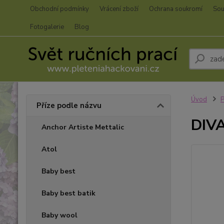
Obchodní podmínky
Vrácení zboží
Ochrana soukromí
Sou
Fotogalerie
Blog
Úvod
P
Příze podle názvu
DIVA
Anchor Artiste Mettalic
Atol
Baby best
Baby best batik
Baby wool