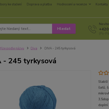
bory ke stažení
Doprava a platba
Hodnocení a recenze
Kontakty
Nevíte
Hledat
+420
(Po-Pá
říze podle názvu
Diva
DIVA - 245 tyrkysová
 - 245 tyrkysová
Slabší 
šatů, š
mikrov
3,5dop
doplní