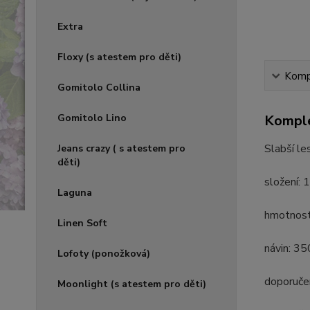
Extra
Floxy (s atestem pro děti)
Kompl
Gomitolo Collina
Gomitolo Lino
Komple
Slabší le
Jeans crazy ( s atestem pro
děti)
složení: 
Laguna
hmotnost
Linen Soft
návin: 3
Lofoty (ponožková)
doporučen
Moonlight (s atestem pro děti)