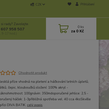
Přihlášení
CZK
 si rady? Zavolejte.
0
ks
 607 958 507
za
0 Kč
, 9-17 hod.)
Ohodnotit produkt
lesklá příze vhodná na pletení a háčkování letních úpletů,
átků, čepic, klouboučků.složení: 100% akryl -
láknohmotnost: 100gnávin: 350mdoporučené jehlice: 2,5 -
oručený háček: 1-3přibližná spotřeba vel. 40 cca 4ksSkvěle
 přízi DIVA BATIK.
celý popis