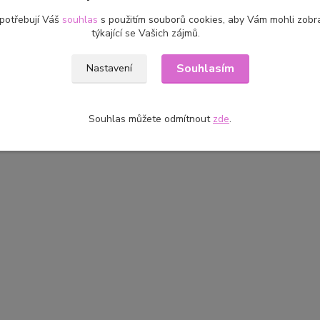
 potřebují Váš
souhlas
s použitím souborů cookies, aby Vám mohli zobr
týkající se Vašich zájmů.
zařazeno v kategoriích
Souhlasím
Nastavení
 podle názvu
Diva
Souhlas můžete odmítnout
zde
.