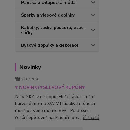
Pánská a chlapecká móda
Šperky a vlasové doplňky
Kabelky, tašky, pouzdra, etue,
sáčky
Bytové doplňky a dekorace
Novinky
23.07.2026
♥ NOVINKY♥SLEVOVÝ KUPÓN♥
NOVINKY v e-shopu: Hořící láska - ručně
barvené merino SW V hlubokých tónech -
ručně barvené merino SW Po delším
čekání opětovně naskladněn bes...
číst celé