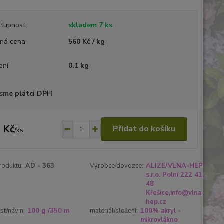
tupnost
skladem 7 ks
ná cena
560 Kč / kg
ení
0.1 kg
sme plátci DPH
 Kč
Přidat do košíku
/
ks
roduktu:
AD - 363
Výrobce/dovozce:
ALIZE/VLNA-HEP
s.r.o. Polní 222 41,
48
Křešice,info@vlna-
hep.cz
t/návin:
100 g /350 m
materiál/složení:
100% akryl -
mikrovlákno