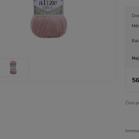
Dos
Měr
Bal
Nej
56
Číslo p
hmotnos