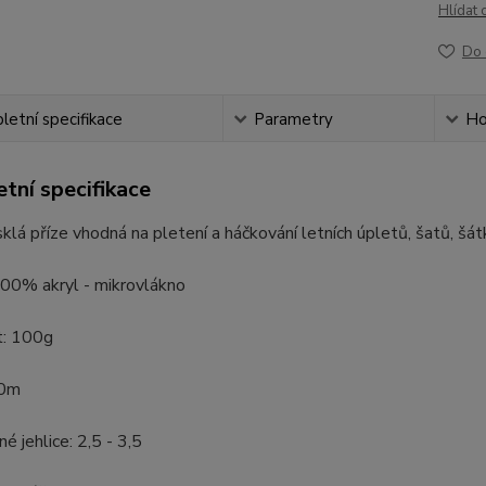
Hlídat 
Do 
etní specifikace
Parametry
Ho
tní specifikace
sklá příze vhodná na pletení a háčkování letních úpletů, šatů, šát
100% akryl - mikrovlákno
: 100g
50m
é jehlice: 2,5 - 3,5