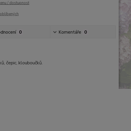
cenu / dostupnost
oblíbených
dnocení
0
Komentáře
0
ků, čepic, klouboučků.