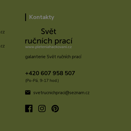
Kontakty
.cz
.cz
galanterie Svět ručních prací
u
+420 607 958 507
(Po-Pá, 9-17 hod.)
svetrucnichpraci@seznam.cz