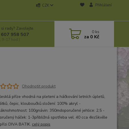
Přihlášení
CZK
 si rady? Zavolejte.
0
ks
 607 958 507
za
0 Kč
, 9-17 hod.)
Ohodnotit produkt
lesklá příze vhodná na pletení a háčkování letních úpletů,
átků, čepic, klouboučků.složení: 100% akryl -
láknohmotnost: 100gnávin: 350mdoporučené jehlice: 2,5 -
oručený háček: 1-3přibližná spotřeba vel. 40 cca 4ksSkvěle
 přízi DIVA BATIK.
celý popis