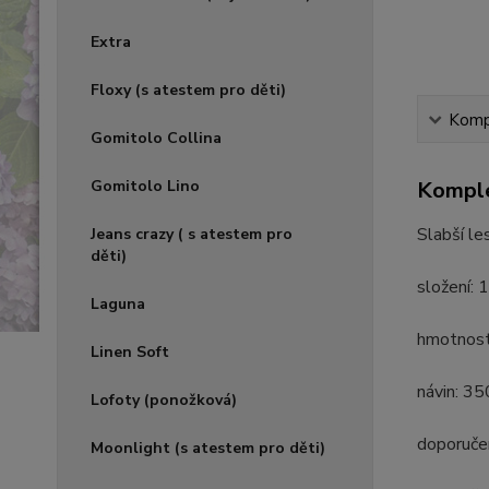
Extra
Floxy (s atestem pro děti)
Kompl
Gomitolo Collina
Gomitolo Lino
Komple
Slabší le
Jeans crazy ( s atestem pro
děti)
složení: 
Laguna
hmotnost
Linen Soft
návin: 3
Lofoty (ponožková)
doporučen
Moonlight (s atestem pro děti)