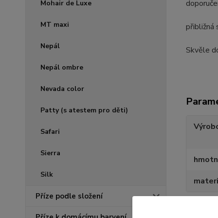
doporuče
Mohair de Luxe
MT maxi
přibližná
Nepál
Skvěle do
Nepál ombre
Nevada color
Param
Patty (s atestem pro děti)
Výrob
Safari
Sierra
hmotn
Silk
materi
Příze podle složení
Příze k domácímu barvení