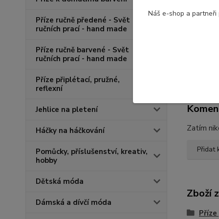
Náš e-shop a partneři
Hodno
Příze ručně předené - Svět
ručních prací - hand made
K tomuto 
Příze ručně barvené - Svět
ručních prací - hand made
Přidat
Příze připlétací, pružné,
reflexní
Komen
Jehlice na pletení
Zatím nik
Háčky na háčkování
Přidat
Pomůcky, příslušenství, kreativ,
hobby
Dětská móda
Zboží 
Dámská a dívčí móda
Příze