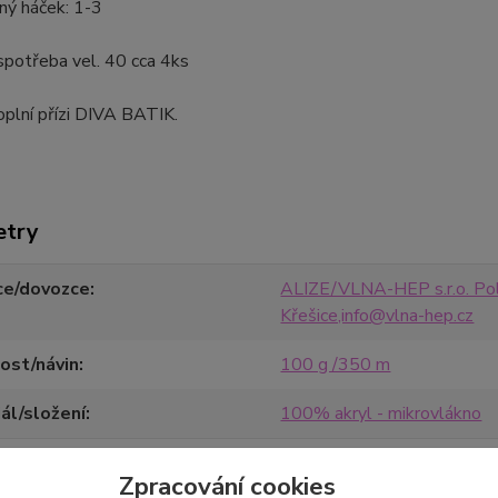
ný háček: 1-3
 spotřeba vel. 40 cca 4ks
plní přízi DIVA BATIK.
etry
ce/dovozce
ALIZE/VLNA-HEP s.r.o. Pol
Křešice,info@vlna-hep.cz
ost/návin
100 g /350 m
ál/složení
100% akryl - mikrovlákno
Zpracování cookies