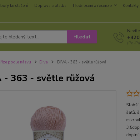
bory ke stažení
Doprava a platba
Hodnocení a recenze
Kontakty
Nevíte
Hledat
+420
(Po-Pá
říze podle názvu
Diva
DIVA - 363 - světle růžová
 - 363 - světle růžová
Slabší 
šatů, š
mikrov
3,5dop
doplní