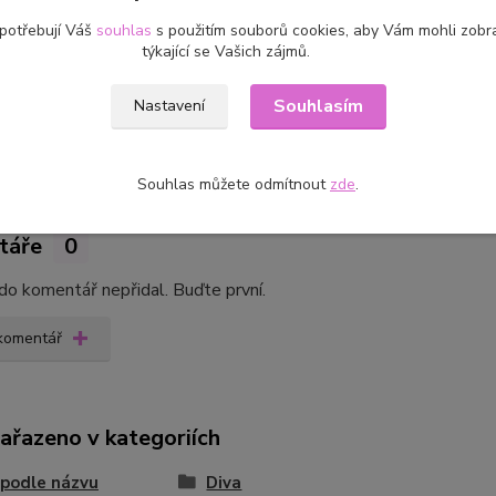
 potřebují Váš
souhlas
s použitím souborů cookies, aby Vám mohli zobr
cení
0
týkající se Vašich zájmů.
produktu zatím nikdo hodnocení nepřidal. Buďte první.
Souhlasím
Nastavení
 hodnocení
Souhlas můžete odmítnout
zde
.
táře
0
do komentář nepřidal. Buďte první.
 komentář
zařazeno v kategoriích
 podle názvu
Diva