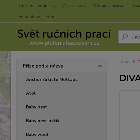
Obchodní podmínky
Vrácení zboží
Ochrana soukromí
Sou
Fotogalerie
Blog
Úvod
P
Příze podle názvu
DIVA
Anchor Artiste Mettalic
Atol
Baby best
Baby best batik
Baby wool