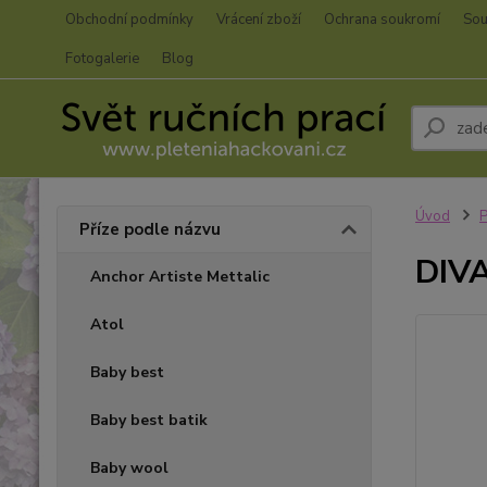
Obchodní podmínky
Vrácení zboží
Ochrana soukromí
Sou
Fotogalerie
Blog
Úvod
P
Příze podle názvu
DIVA
Anchor Artiste Mettalic
Atol
Baby best
Baby best batik
Baby wool