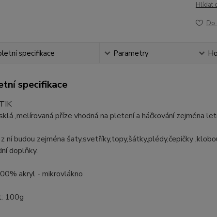
Hlídat 
Do 
etní specifikace
Parametry
Ho
tní specifikace
TIK
esklá ,melírovaná příze vhodná na pletení a háčkování zejména let
í z ní budou zejména šaty,svetříky,topy,šátky,plédy,čepičky ,klob
dní doplňky.
100% akryl - mikrovlákno
: 100g