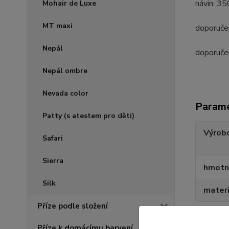
návin: 3
Mohair de Luxe
MT maxi
doporučen
Nepál
doporuče
Nepál ombre
Nevada color
Param
Patty (s atestem pro děti)
Výrob
Safari
Sierra
hmotn
Silk
materi
Příze podle složení
Příze k domácímu barvení