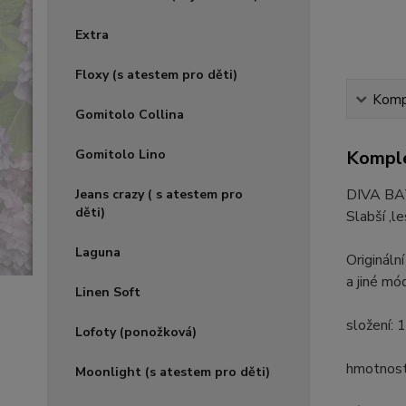
Extra
Floxy (s atestem pro děti)
Kompl
Gomitolo Collina
Gomitolo Lino
Komple
DIVA BA
Jeans crazy ( s atestem pro
děti)
Slabší ,l
Laguna
Origináln
a jiné mó
Linen Soft
složení: 
Lofoty (ponožková)
hmotnost
Moonlight (s atestem pro děti)