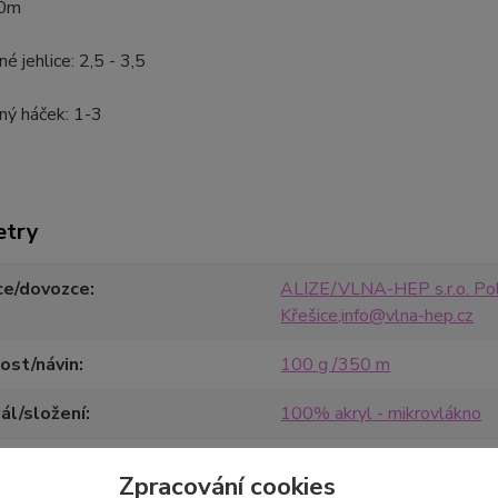
50m
é jehlice: 2,5 - 3,5
ný háček: 1-3
etry
ce/dovozce
ALIZE/VLNA-HEP s.r.o. Pol
Křešice,info@vlna-hep.cz
ost/návin
100 g /350 m
ál/složení
100% akryl - mikrovlákno
Zpracování cookies