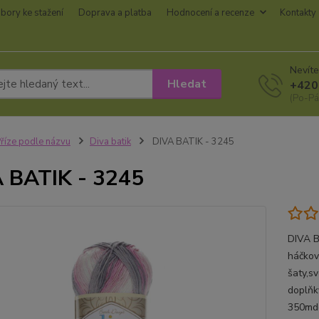
bory ke stažení
Doprava a platba
Hodnocení a recenze
Kontakty
Nevíte
Hledat
+420
(Po-Pá
říze podle názvu
Diva batik
DIVA BATIK - 3245
 BATIK - 3245
DIVA B
háčkov
šaty,sv
doplňk
350mdo