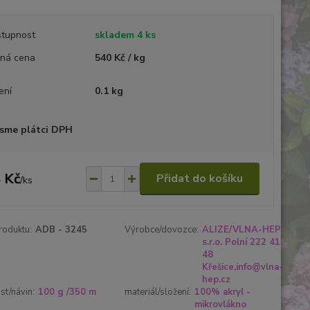
tupnost
skladem 4 ks
ná cena
540 Kč / kg
ení
0.1 kg
sme plátci DPH
 Kč
Přidat do košíku
/
ks
roduktu:
ADB - 3245
Výrobce/dovozce:
ALIZE/VLNA-HEP
s.r.o. Polní 222 41,
48
Křešice,info@vlna-
hep.cz
t/návin:
100 g /350 m
materiál/složení:
100% akryl -
mikrovlákno