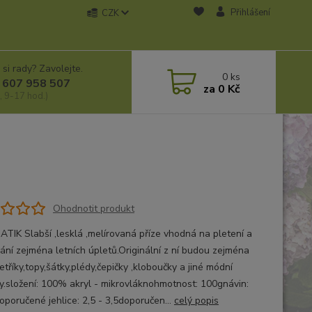
Přihlášení
CZK
 si rady? Zavolejte.
0
ks
 607 958 507
za
0 Kč
, 9-17 hod.)
Ohodnotit produkt
ATIK Slabší ,lesklá ,melírovaná příze vhodná na pletení a
ání zejména letních úpletů.Originální z ní budou zejména
etříky,topy,šátky,plédy,čepičky ,kloboučky a jiné módní
y.složení: 100% akryl - mikrovláknohmotnost: 100gnávin:
poručené jehlice: 2,5 - 3,5doporučen...
celý popis