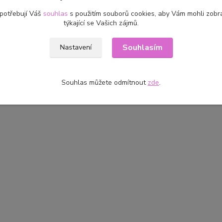
 potřebují Váš
souhlas
s použitím souborů cookies, aby Vám mohli zobr
týkající se Vašich zájmů.
zařazeno v kategoriích
Souhlasím
Nastavení
 podle názvu
Diva batik
Souhlas můžete odmítnout
zde
.