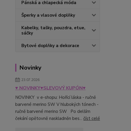
Pánská a chlapecká móda
Šperky a vlasové doplňky
Kabelky, tašky, pouzdra, etue,
sáčky
Bytové doplňky a dekorace
Novinky
23.07.2026
♥ NOVINKY♥SLEVOVÝ KUPÓN♥
NOVINKY v e-shopu: Hořící láska - ručně
barvené merino SW V hlubokých tónech -
ručně barvené merino SW Po delším
čekání opětovně naskladněn bes...
číst celé