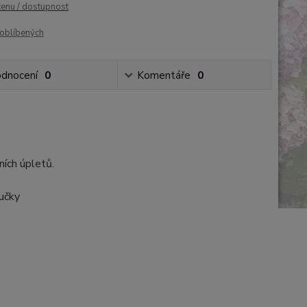
cenu / dostupnost
oblíbených
dnocení
0
Komentáře
0
ních úpletů.
oučky