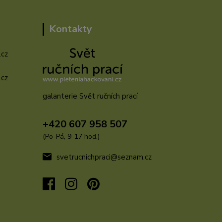
Kontakty
.cz
.cz
galanterie Svět ručních prací
u
+420 607 958 507
(Po-Pá, 9-17 hod.)
svetrucnichpraci@seznam.cz