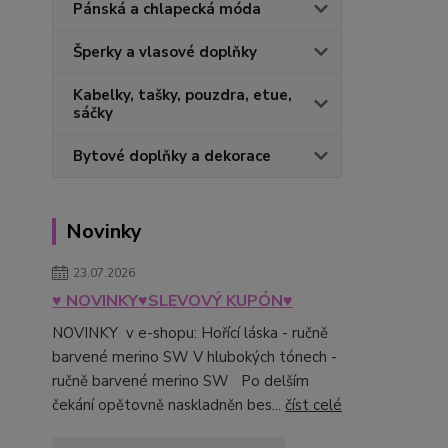
Pánská a chlapecká móda
Šperky a vlasové doplňky
Kabelky, tašky, pouzdra, etue,
sáčky
Bytové doplňky a dekorace
Novinky
23.07.2026
♥ NOVINKY♥SLEVOVÝ KUPÓN♥
NOVINKY v e-shopu: Hořící láska - ručně
barvené merino SW V hlubokých tónech -
ručně barvené merino SW Po delším
čekání opětovně naskladněn bes...
číst celé