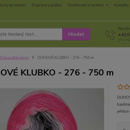
bory ke stažení
Doprava a platba
Hodnocení a recenze
Kontakty
Nevíte
Hledat
+420
(Po-Pá
říze podle názvu
DUHOVÉ KLUBKO - 276 - 750 m
OVÉ KLUBKO - 276 - 750 m
DUHOVÉ
bavlna
jehlic