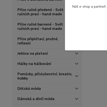
Náš e-shop a partneři
Příze ručně předené - Svět
ručních prací - hand made
Příze ručně barvené - Svět
ručních prací - hand made
Příze připlétací, pružné,
reflexní
Jehlice na pletení
Háčky na háčkování
Pomůcky, příslušenství, kreativ,
hobby
Dětská móda
Dámská a dívčí móda