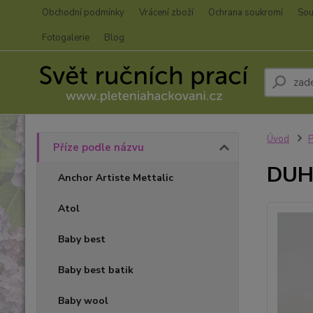
Obchodní podmínky
Vrácení zboží
Ochrana soukromí
Sou
Fotogalerie
Blog
Úvod
P
Příze podle názvu
DUH
Anchor Artiste Mettalic
Atol
Baby best
Baby best batik
Baby wool