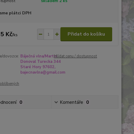
tupnost
skladem 2 ks
sme plátci DPH
5 Kč
Přidat do košíku
/
ks
e/dovozce:
Báječná vlna/Martin
Hlídat cenu / dostupnost
Donoval Turecka 344
Staré Hory 97602,
bajecnavlna@gmail.com
oblíbených
dnocení
0
Komentáře
0