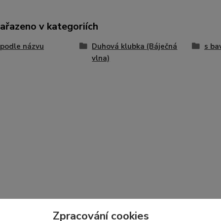
zařazeno v kategoriích
 podle názvu
Duhová klubka (Báječná
s ba
vlna)
Zpracování cookies