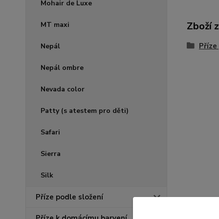
Mohair de Luxe
Zboží 
MT maxi
Příze
Nepál
Nepál ombre
Nevada color
Patty (s atestem pro děti)
Safari
Sierra
Silk
Příze podle složení
Příze k domácímu barvení