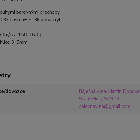
dlouhými barevnými přechody
 50% bavlna+ 50% polyacryl
750m/cca 150-160g
ehlice 3-5mm
etry
ce/dovozce
Báječná vlna/Martin Donov
Staré Hory 97602,
bajecnavlna@gmail.com