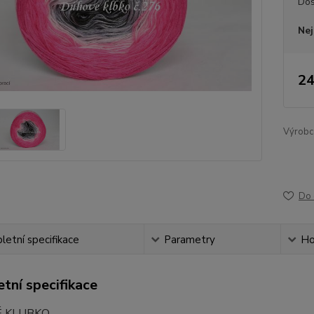
Dos
Nej
24
Výrobc
Do 
etní specifikace
Parametry
Ho
tní specifikace
 KLUBKO