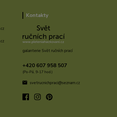
Kontakty
.cz
.cz
galanterie Svět ručních prací
u
+420 607 958 507
(Po-Pá, 9-17 hod.)
svetrucnichpraci@seznam.cz