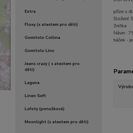
příze s 
Extra
Složení:
Floxy (s atestem pro děti)
3nitka
Návin : 
Gomitolo Collina
háček - j
Gomitolo Lino
Jeans crazy ( s atestem pro
děti)
Param
Laguna
Výrob
Linen Soft
Lofoty (ponožková)
Moonlight (s atestem pro děti)