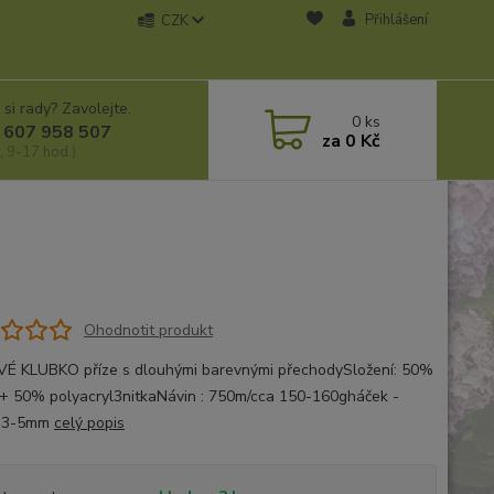
Přihlášení
CZK
 si rady? Zavolejte.
0
ks
 607 958 507
za
0 Kč
, 9-17 hod.)
Ohodnotit produkt
 KLUBKO příze s dlouhými barevnými přechodySložení: 50%
+ 50% polyacryl3nitkaNávin : 750m/cca 150-160gháček -
e 3-5mm
celý popis