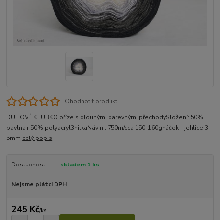
Ohodnotit produkt
DUHOVÉ KLUBKO příze s dlouhými barevnými přechodySložení: 50%
bavlna+ 50% polyacryl3nitkaNávin : 750m/cca 150-160gháček - jehlice 3-
5mm
celý popis
Dostupnost
skladem 1 ks
Nejsme plátci DPH
245 Kč
/
ks