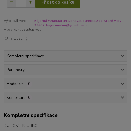
Přidat do košíku
Výrobce/dovozce:
Báječná vlna/Martin Donoval Turecka 344 Staré Hory
97602, bajecnavlna@gmail.com
Hlídat cenu / dostupnost
Do oblíbených
Kompletní specifikace
Parametry
Hodnocení
0
Komentáře
0
Kompletní specifikace
DUHOVÉ KLUBKO