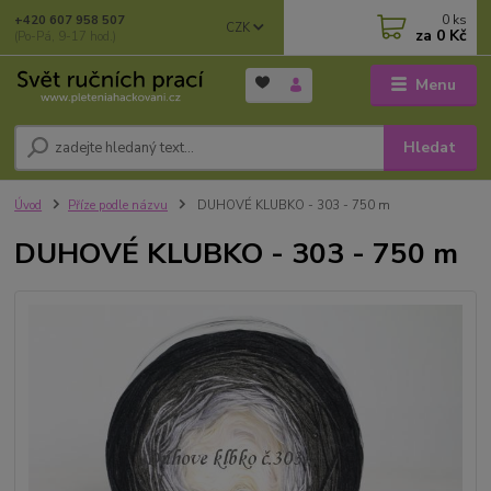
0
ks
+420 607 958 507
CZK
za
0 Kč
(Po-Pá, 9-17 hod.)
Menu
Hledat
Úvod
Příze podle názvu
DUHOVÉ KLUBKO - 303 - 750 m
DUHOVÉ KLUBKO - 303 - 750 m