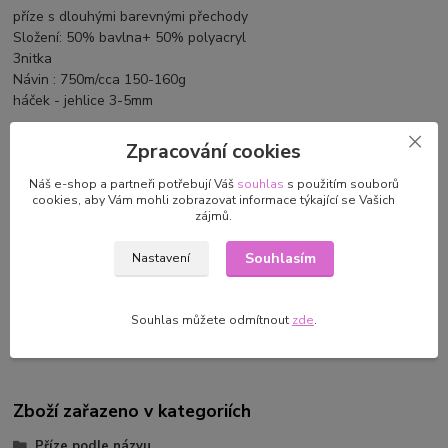
příze s dlouhými barevnými přechody
Složení: 50% bavlna+ 50% polyacryl
3nitka
Návin : 750m/cca 150-160g
háček - jehlice 3-5mm
Zpracování cookies
Náš e-shop a partneři potřebují Váš
souhlas
s použitím souborů
Parametry
cookies, aby Vám mohli zobrazovat informace týkající se Vašich
zájmů.
Výrobce/dovozce
Báječná vlna/Martin Donoval
Souhlasím
Turecka 344 Staré Hory
Nastavení
97602,
bajecnavlna@gmail.com
Souhlas můžete odmítnout
zde
.
Zboží zařazeno v kategoriích
Příze podle názvu