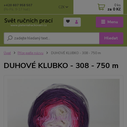
0
ks
+420 607 958 507
CZK
za
0 Kč
(Po-Pá, 9-17 hod.)
Menu
Hledat
Úvod
Příze podle názvu
DUHOVÉ KLUBKO - 308 - 750 m
DUHOVÉ KLUBKO - 308 - 750 m