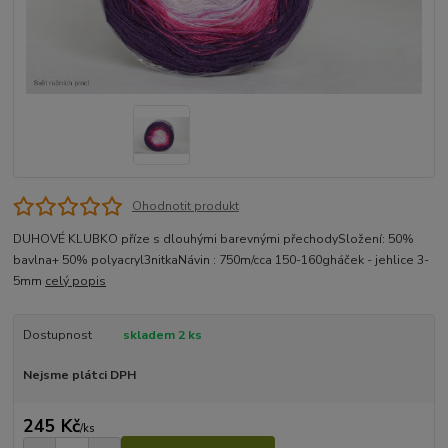
Ohodnotit produkt
DUHOVÉ KLUBKO příze s dlouhými barevnými přechodySložení: 50%
bavlna+ 50% polyacryl3nitkaNávin : 750m/cca 150-160gháček - jehlice 3-
5mm
celý popis
Dostupnost
skladem 2 ks
Nejsme plátci DPH
245 Kč
/
ks