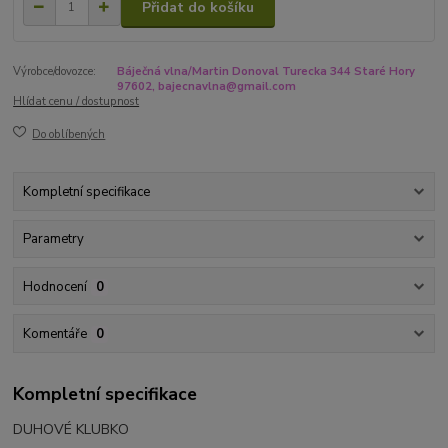
Přidat do košíku
Výrobce/dovozce:
Báječná vlna/Martin Donoval Turecka 344 Staré Hory
97602, bajecnavlna@gmail.com
Hlídat cenu / dostupnost
Do oblíbených
Kompletní specifikace
Parametry
Hodnocení
0
Komentáře
0
Kompletní specifikace
DUHOVÉ KLUBKO