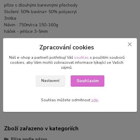
příze s dlouhými barevnými přechody
Složení: 50% bavlna+ 50% polyacryl
3nitka
Návin : 750m/cca 150-160g
háček - jehlice 3-5mm
Zpracování cookies
Náš e-shop a partneři potřebují Váš
souhlas
s použitím souborů
Parametry
cookies, aby Vám mohli zobrazovat informace týkající se Vašich
zájmů.
Výrobce/dovozce
Báječná vlna/Martin Donoval
Souhlasím
Turecka 344 Staré Hory
Nastavení
97602,
bajecnavlna@gmail.com
Souhlas můžete odmítnout
zde
.
Zboží zařazeno v kategoriích
Příze podle názvu