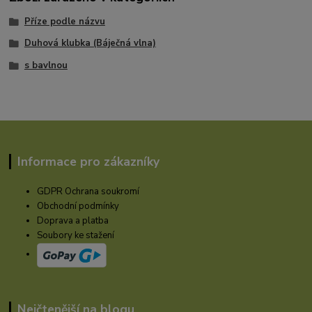
Příze podle názvu
Duhová klubka (Báječná vlna)
s bavlnou
Informace pro zákazníky
GDPR Ochrana soukromí
Obchodní podmínky
Doprava a platba
Soubory ke stažení
Nejčtenější na blogu