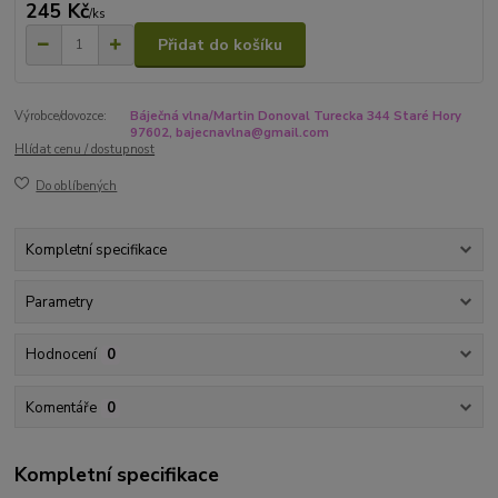
245 Kč
/
ks
Přidat do košíku
Výrobce/dovozce:
Báječná vlna/Martin Donoval Turecka 344 Staré Hory
97602, bajecnavlna@gmail.com
Hlídat cenu / dostupnost
Do oblíbených
Kompletní specifikace
Parametry
Hodnocení
0
Komentáře
0
Kompletní specifikace