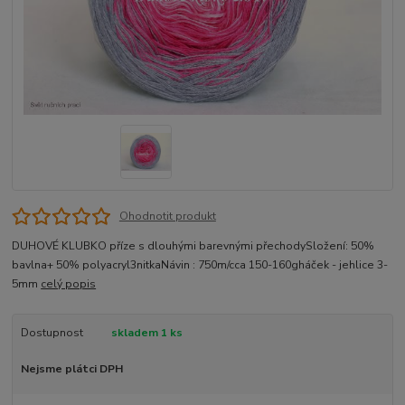
Ohodnotit produkt
DUHOVÉ KLUBKO příze s dlouhými barevnými přechodySložení: 50%
bavlna+ 50% polyacryl3nitkaNávin : 750m/cca 150-160gháček - jehlice 3-
5mm
celý popis
Dostupnost
skladem 1 ks
Nejsme plátci DPH