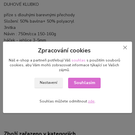
DUHOVÉ KLUBKO
příze s dlouhými barevnými přechody
Složení: 50% bavlna+ 50% polyacryl
3nitka
Návin : 750m/cca 150-160g
háček - jehlice 3-5mm
Zpracování cookies
Náš e-shop a partneři potřebují Váš
souhlas
s použitím souborů
cookies, aby Vám mohli zobrazovat informace týkající se Vašich
Parametry
zájmů.
Výrobce/dovozce
Báječná vlna/Martin Donoval
Souhlasím
Nastavení
Turecka 344 Staré Hory
97602,
bajecnavlna@gmail.com
Souhlas můžete odmítnout
zde
.
Zboží zařazeno v kategoriích