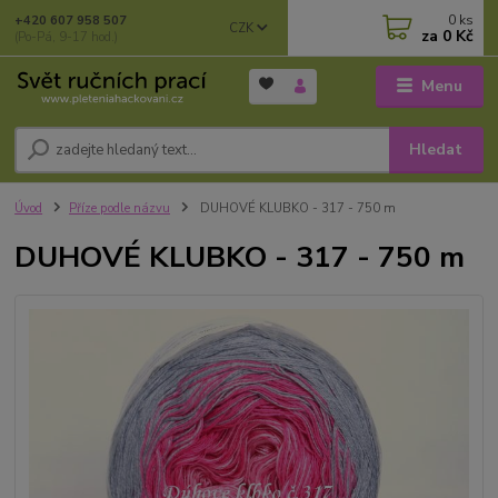
0
ks
+420 607 958 507
CZK
za
0 Kč
(Po-Pá, 9-17 hod.)
Menu
Hledat
Úvod
Příze podle názvu
DUHOVÉ KLUBKO - 317 - 750 m
DUHOVÉ KLUBKO - 317 - 750 m