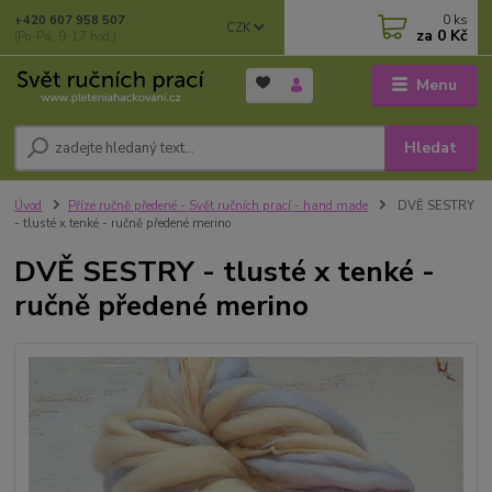
0
ks
+420 607 958 507
CZK
za
0 Kč
(Po-Pá, 9-17 hod.)
Menu
Hledat
Úvod
Příze ručně předené - Svět ručních prací - hand made
DVĚ SESTRY
- tlusté x tenké - ručně předené merino
DVĚ SESTRY - tlusté x tenké -
ručně předené merino