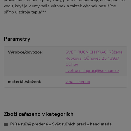
vodu, když je v umyvadle výrobek a taktéž výrobek nesušíme
přímo u zdroje tepla***
Parametry
Výrobce/dovozce
SVĚT RUČNÍCH PRACÍ Růžena
Robková, Očihovec 25 43987
Očihov
svetrucnichpraci@seznam.cz
materiál/složení
vlna - merino
Zboží zařazeno v kategoriích
Příze ručně předené - Svět ručních prací - hand made