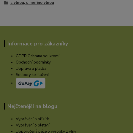
s vlnou, s merino vlnou
Informace pro zákazníky
GDPR Ochrana soukromí
Obchodní podmínky
Doprava a platba
Soubory ke stažení
Nejčtenější na blogu
Vyprávění o přízích
Vyprávění o pletení
Doporučená péče o výrobky z vlny