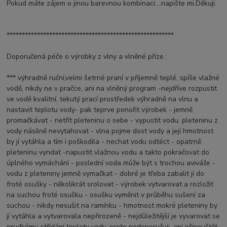
Pokud máte zájem o jinou barevnou kombinaci....napište mi.Děkuji.
*******************************************************
Doporučená péče o výrobky z vlny a vlněné příze :
*** výhradně ruční,velmi šetrné praní v příjemně teplé, spíše vlažné
vodě, nikdy ne v pračce, ani na vlněný program -nejdříve rozpustit
ve vodě kvalitní, tekutý prací prostředek výhradně na vlnu a
nastavit teplotu vody- pak teprve ponořit výrobek - jemně
promačkávat - netřít pleteninu o sebe - vypustit vodu, pleteninu z
vody násilně nevytahovat - vlna pojme dost vody a její hmotnost
by jí vytáhla a tím i poškodila - nechat vodu odtéct - opatrně
pleteninu vyndat -napustit vlažnou vodu a takto pokračovat do
úplného vymáchání - poslední voda může být s trochou aviváže -
vodu z pleteniny jemně vymačkat - dobré je třeba zabalit jí do
froté osušky - několikrát srolovat - výrobek vytvarovat a rozložit
na suchou froté osušku - osušku vyměnit v průběhu sušení za
suchou - nikdy nesušit na ramínku - hmotnost mokré pleteniny by
jí vytáhla a vytvarovala nepřirozeně - nejdůležitější je vyvarovat se
prudkému střídání teploty vody, proto nedoporučuji, ani připouštět