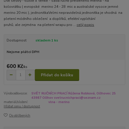
Dvě sestry - tlusté x tenké - sada ručně předeného merina - na
kolovrátku ( evropské merino 24 - 28 mic a australské vysoce jemné
merino 20 mic ), jednonitkaVelmi nepravidelná jednonitka je vhodná na
pletení módního oblečení a doplňků, efektní vyplétání
pruhů, ale zejména na pletení wrapu pro ...
celý popis
Dostupnost
skladem 1 ks
Nejsme plátci DPH
600 Kč
/
ks
Přidat do košíku
Výrobce/dovozce:
SVĚT RUČNÍCH PRACÍ Růžena Robková, Očihovec 25
43987 Očihov svetrucnichpraci@seznam.cz
materiál/složení:
vlna - merino
Hlídat cenu / dostupnost
Do oblíbených