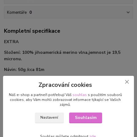
Komentáře
0
Kompletní specifikace
EXTRA
Složení: 100% jihoamerická merino vlna,jemnost je 19,5
micronu.
Návin: 50g /cca 81m
Jehlice: 4 - 5 mm
Zpracování cookies
Příjemný materiál, ze 100% merino vlny, vhodný na hřejivé
Náš e-shop a partneři potřebují Váš
souhlas
s použitím souborů
zimní úplety jako jsou čepice, šály, svetry, vesty.
cookies, aby Vám mohli zobrazovat informace týkající se Vašich
zájmů.
Souhlasím
Nastavení
Parametry
Souhlas můžete odmítnout
zde
.