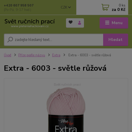
0
ks
+420 607 958 507
CZK
za
0 Kč
(Po-Pá, 9-17 hod.)
Menu
Hledat
Úvod
Příze podle názvu
Extra
Extra - 6003 - světle růžová
Extra - 6003 - světle růžová