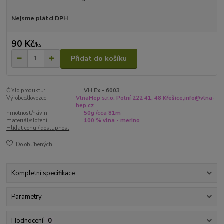
Nejsme plátci DPH
90 Kč
/
ks
Přidat do košíku
Číslo produktu:
VH Ex - 6003
Výrobce/dovozce:
VlnaHep s.r.o. Polní 222 41, 48 Křešice,info@vlna-
hep.cz
hmotnost/návin:
50g /cca 81m
materiál/složení:
100 % vlna - merino
Hlídat cenu / dostupnost
Do oblíbených
Kompletní specifikace
Parametry
Hodnocení
0