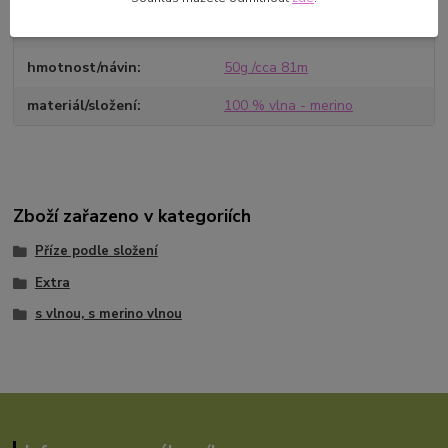
Výrobce/dovozce
VlnaHep s.r.o. Polní 222 41, 48
Křešice,info@vlna-hep.cz
hmotnost/návin
50g /cca 81m
materiál/složení
100 % vlna - merino
Zboží zařazeno v kategoriích
Příze podle složení
Extra
s vlnou, s merino vlnou