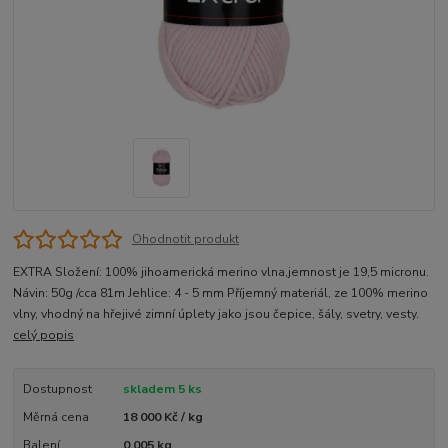
Ohodnotit produkt
EXTRA Složení: 100% jihoamerická merino vlna,jemnost je 19,5 micronu.
Návin: 50g /cca 81m Jehlice: 4 - 5 mm Příjemný materiál, ze 100% merino
vlny, vhodný na hřejivé zimní úplety jako jsou čepice, šály, svetry, vesty.
celý popis
Dostupnost
skladem 5 ks
Měrná cena
18 000 Kč / kg
Balení
0.005 kg