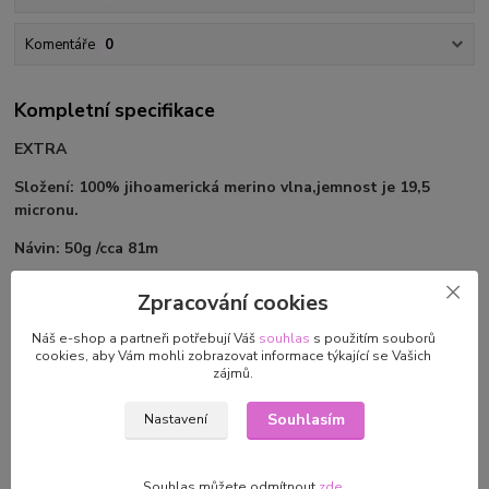
Komentáře
0
Kompletní specifikace
EXTRA
Složení: 100% jihoamerická merino vlna,jemnost je 19,5
micronu.
Návin: 50g /cca 81m
Jehlice: 4 - 5 mm
Zpracování cookies
Příjemný materiál, ze 100% merino vlny, vhodný na hřejivé
Náš e-shop a partneři potřebují Váš
souhlas
s použitím souborů
zimní úplety jako jsou čepice, šály, svetry, vesty.
cookies, aby Vám mohli zobrazovat informace týkající se Vašich
zájmů.
Souhlasím
Nastavení
Parametry
Souhlas můžete odmítnout
zde
.