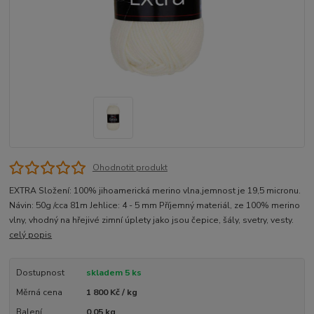
Ohodnotit produkt
EXTRA Složení: 100% jihoamerická merino vlna,jemnost je 19,5 micronu.
Návin: 50g /cca 81m Jehlice: 4 - 5 mm Příjemný materiál, ze 100% merino
vlny, vhodný na hřejivé zimní úplety jako jsou čepice, šály, svetry, vesty.
celý popis
Dostupnost
skladem 5 ks
Měrná cena
1 800 Kč / kg
Balení
0.05 kg