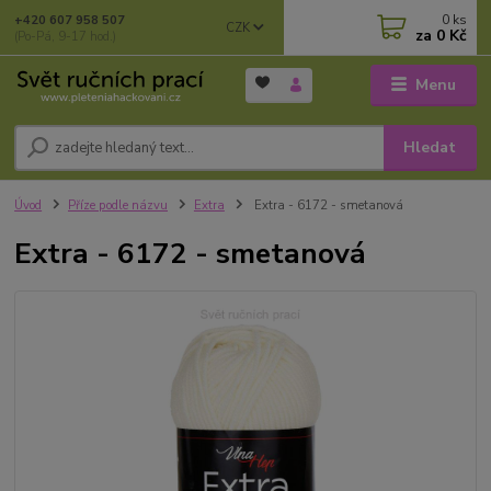
0
ks
+420 607 958 507
CZK
za
0 Kč
(Po-Pá, 9-17 hod.)
Menu
Hledat
Úvod
Příze podle názvu
Extra
Extra - 6172 - smetanová
Extra - 6172 - smetanová