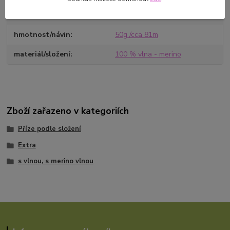
Výrobce/dovozce
VlnaHep s.r.o. Polní 222 41, 48
Křešice,info@vlna-hep.cz
hmotnost/návin
50g /cca 81m
materiál/složení
100 % vlna - merino
Zboží zařazeno v kategoriích
Příze podle složení
Extra
s vlnou, s merino vlnou