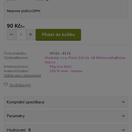
Nejsme plátci DPH
90 Kč
/
ks
Přidat do košíku
Číslo produktu:
VH Ex - 6172
Výrobce/dovozce:
VlnaHep s.r.o. Polní 222 41, 48 Křešice,info@vlna-
hep.cz
hmotnost/návin:
50g /cca 81m
materiál/složení:
100 % vlna - merino
Hlídat cenu / dostupnost
Do oblíbených
Kompletní specifikace
Parametry
Hodnocení
0