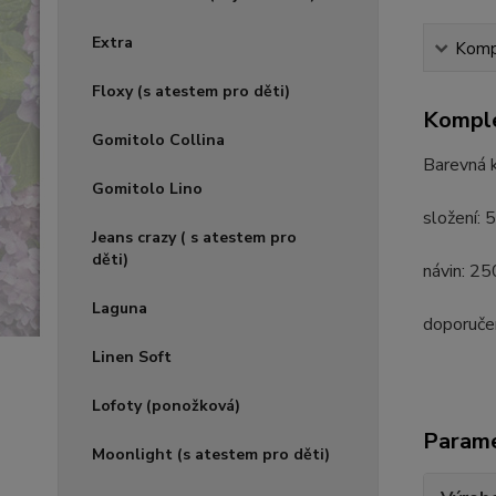
Extra
Kompl
Floxy (s atestem pro děti)
Komple
Gomitolo Collina
Barevná k
Gomitolo Lino
složení:
Jeans crazy ( s atestem pro
děti)
návin: 2
Laguna
doporučen
Linen Soft
Lofoty (ponožková)
Param
Moonlight (s atestem pro děti)