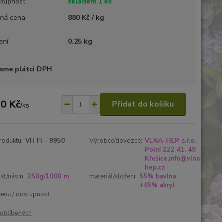
tupnost
skladem 1 ks
ná cena
880 Kč / kg
ení
0.25 kg
sme plátci DPH
0 Kč
Přidat do košíku
/
ks
roduktu:
VH Fl - 9950
Výrobce/dovozce:
VLNA-HEP s.r.o.
Polní 222 41, 48
Křešice,info@vlna-
hep.cz
t/návin:
250g/1000 m
materiál/složení:
55% bavlna
+45% akryl
cenu / dostupnost
oblíbených