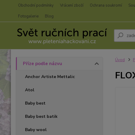
Obchodní podmínky
Vrácení zboží
Ochrana soukromí
Sou
Fotogalerie
Blog
Úvod
P
Příze podle názvu
FLOX
Anchor Artiste Mettalic
Atol
Baby best
Baby best batik
Baby wool