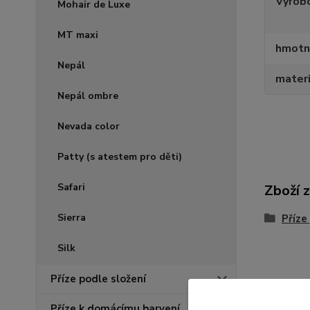
Výrob
Mohair de Luxe
MT maxi
hmotn
Nepál
materi
Nepál ombre
Nevada color
Patty (s atestem pro děti)
Safari
Zboží 
Sierra
Příze
Silk
Příze podle složení
Příze k domácímu barvení