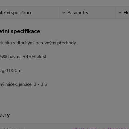
etní specifikace
Parametry
Ho
tní specifikace
lubka s dlouhými barevnými přechody .
 55% bavlna +45% akryl
50g-1000m
ý háček, jehlice: 3 - 3,5
etry