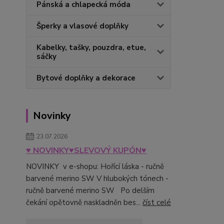
Pánská a chlapecká móda
Šperky a vlasové doplňky
Kabelky, tašky, pouzdra, etue,
sáčky
Bytové doplňky a dekorace
Novinky
23.07.2026
♥ NOVINKY♥SLEVOVÝ KUPÓN♥
NOVINKY v e-shopu: Hořící láska - ručně
barvené merino SW V hlubokých tónech -
ručně barvené merino SW Po delším
čekání opětovně naskladněn bes...
číst celé