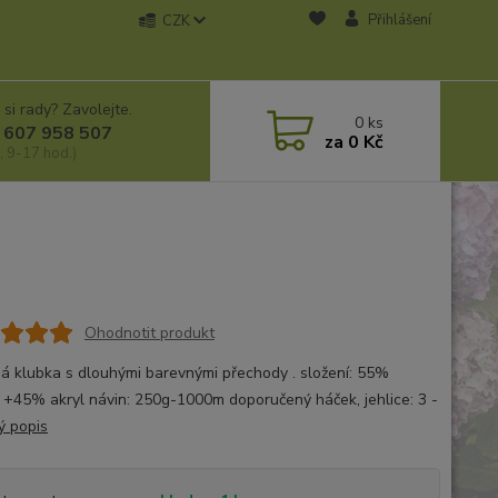
Přihlášení
CZK
 si rady? Zavolejte.
0
ks
 607 958 507
za
0 Kč
, 9-17 hod.)
Ohodnotit produkt
á klubka s dlouhými barevnými přechody . složení: 55%
 +45% akryl návin: 250g-1000m doporučený háček, jehlice: 3 -
ý popis