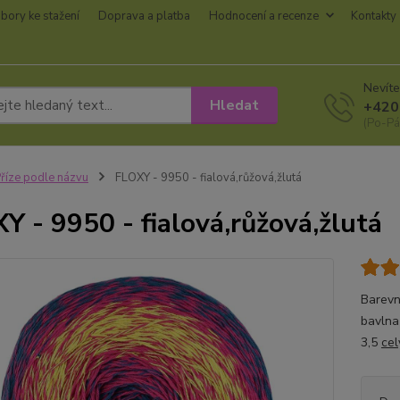
bory ke stažení
Doprava a platba
Hodnocení a recenze
Kontakty
Nevíte
Hledat
+420
(Po-Pá
říze podle názvu
FLOXY - 9950 - fialová,růžová,žlutá
Y - 9950 - fialová,růžová,žlutá
Barevn
bavlna
3,5
cel