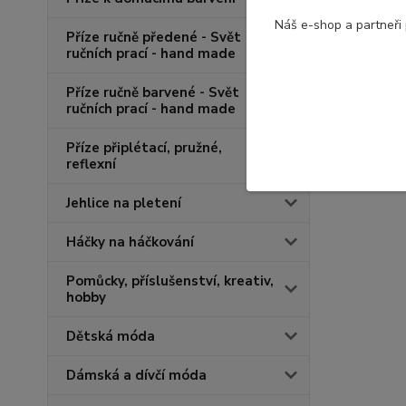
Náš e-shop a partneři
Příze ručně předené - Svět
ručních prací - hand made
Příze ručně barvené - Svět
ručních prací - hand made
Příze připlétací, pružné,
reflexní
Jehlice na pletení
Háčky na háčkování
Pomůcky, příslušenství, kreativ,
hobby
Dětská móda
Dámská a dívčí móda