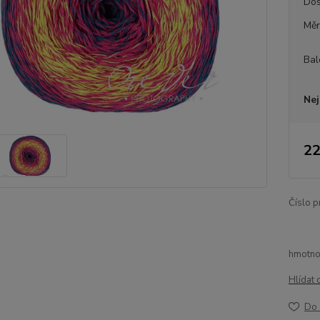
Dos
Měr
Bal
Nej
22
Číslo p
hmotnos
Hlídat 
Do 