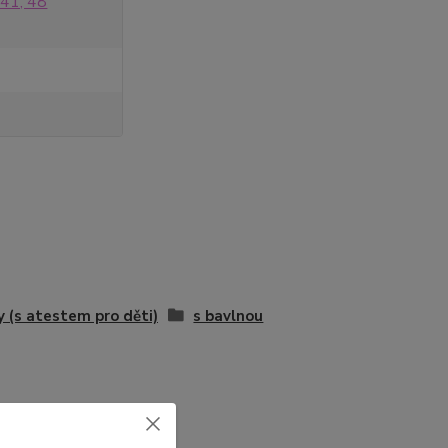
 41, 48
y (s atestem pro děti)
s bavlnou