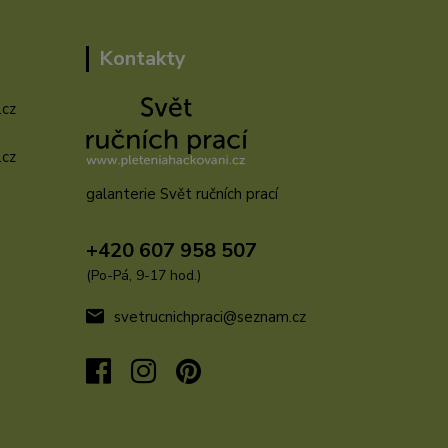
Kontakty
.cz
.cz
galanterie Svět ručních prací
u
+420 607 958 507
(Po-Pá, 9-17 hod.)
svetrucnichpraci@seznam.cz