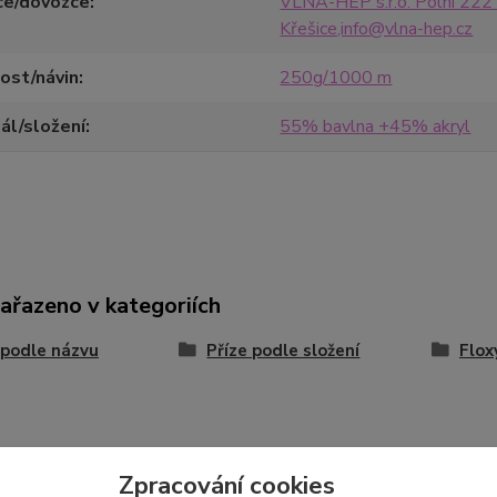
ce/dovozce
VLNA-HEP s.r.o. Polní 222
Křešice,info@vlna-hep.cz
ost/návin
250g/1000 m
ál/složení
55% bavlna +45% akryl
zařazeno v kategoriích
 podle názvu
Příze podle složení
Flox
Zpracování cookies