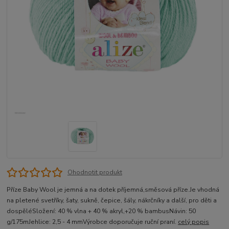
Ohodnotit produkt
Příze Baby Wool je jemná a na dotek příjemná,směsová příze.Je vhodná
na pletené svetříky, šaty, sukně, čepice, šály, nákrčníky a další, pro děti a
dospěléSložení: 40 % vlna + 40 % akryl,+20 % bambusNávin: 50
g/175mJehlice: 2,5 - 4 mmVýrobce doporučuje ruční praní.
celý popis