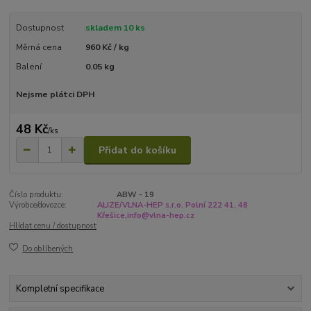
Dostupnost
skladem 10 ks
Měrná cena
960 Kč / kg
Balení
0.05 kg
Nejsme plátci DPH
48 Kč
/
ks
Přidat do košíku
Číslo produktu:
ABW - 19
Výrobce/dovozce:
ALIZE/VLNA-HEP s.r.o. Polní 222 41, 48
Křešice,info@vlna-hep.cz
Hlídat cenu / dostupnost
Do oblíbených
Kompletní specifikace