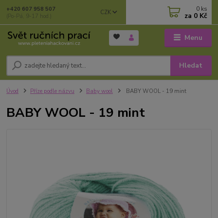
0
ks
+420 607 958 507
CZK
za
0 Kč
(Po-Pá, 9-17 hod.)
Menu
Hledat
Úvod
Příze podle názvu
Baby wool
BABY WOOL - 19 mint
BABY WOOL - 19 mint