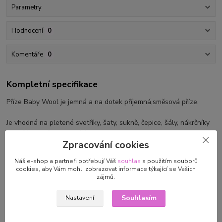
Parametry
Hodnocení
0
Komentáře
0
Kompletní specifikace
Příze Baby Wool je jemná a na dotek příjemná,směsová příze.
Je vhodná na pletené svetříky, šaty, sukně, čepice, šály, nákrčníky
a další, pro děti a dospělé
Zpracování cookies
Složení: 40 % vlna + 40 % akryl,+20 % bambus
Náš e-shop a partneři potřebují Váš
souhlas
s použitím souborů
cookies, aby Vám mohli zobrazovat informace týkající se Vašich
Návin: 50 g/175m
zájmů.
Jehlice: 2,5 - 4 mm
Souhlasím
Nastavení
Výrobce doporučuje ruční praní.