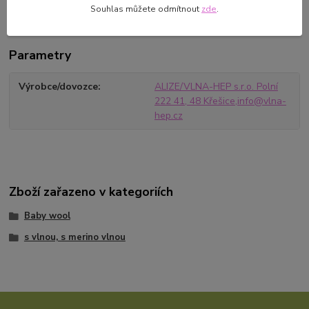
Souhlas můžete odmítnout
zde
.
Parametry
Výrobce/dovozce
ALIZE/VLNA-HEP s.r.o. Polní
222 41, 48 Křešice,info@vlna-
hep.cz
Zboží zařazeno v kategoriích
Baby wool
s vlnou, s merino vlnou