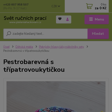
0
ks
+420 607 958 507
CZK
za
0 Kč
(Po-Pá, 9-17 hod.)
Menu
Hledat
Úvod
Dětská móda
Pokrývky hlavy,šály,nákrčníky sety
Pestrobarevná s třípatrovoukytičkou
Pestrobarevná s
třípatrovoukytičkou