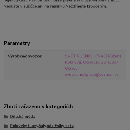
nějakou část - hmotnost mokré pleteniny může výrobek zničit .
Nesušte v sušičce,ani na ramínku.Neždímejte kroucením.
Parametry
Výrobce/dovozce
SVĚT RUČNÍCH PRACÍ Růžena
Robková, Očihovec 25 43987
Očihov
svetrucnichpraci@seznam.cz
Zboží zařazeno v kategoriích
Dětská móda
Pokrývky hlavy,šály,nákrčníky sety