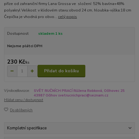
příze od zahraniční firmy Lana Grossa ve složení: 52% bavlna+48%
polyakryl Velikost: v klidovém stavu:obvod 24 cm, hloubka-výška:18 cm
Čepička je vhodná pro obvo...
celý popis
Dostupnost
skladem 1 ks
Nejsme plátci DPH
230 Kč
/
ks
Přidat do košíku
Výrobce/dovozce:
SVĚT RUČNÍCH PRACÍ Růžena Robková, Očihovec 25
43987 Očihov svetrucnichpraci@seznam.cz
Hlídat cenu / dostupnost
Do oblíbených
Kompletní specifikace