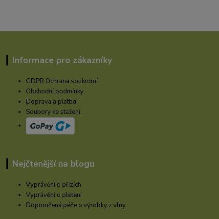
Informace pro zákazníky
GDPR Ochrana soukromí
Obchodní podmínky
Doprava a platba
Soubory ke stažení
Nejčtenější na blogu
Vyprávění o přízích
Vyprávění o pletení
Doporučená péče o výrobky z vlny