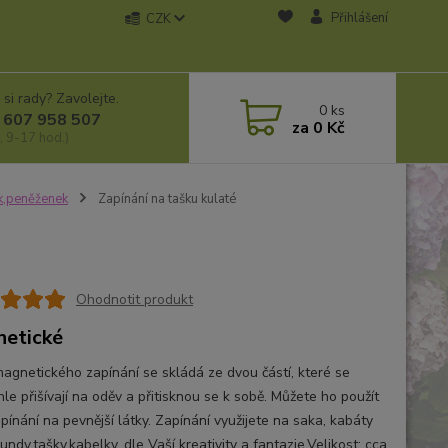
Přihlášení
CZK
 si rady? Zavolejte.
0
ks
 607 958 507
za
0 Kč
, 9-17 hod.)
k,peněženek
Zapínání na tašku kulaté
Ohodnotit produkt
etické
agnetického zapínání se skládá ze dvou částí, které se
hle přišívají na oděv a přitisknou se k sobě. Můžete ho použít
pínání na pevnější látky. Zapínání využijete na saka, kabáty
ndy,tašky,kabelky, dle Vaší kreativity a fantazie.Velikost: cca