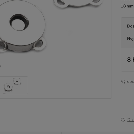
18 mmm
Dos
Nej
8 
Výrobc
Do 