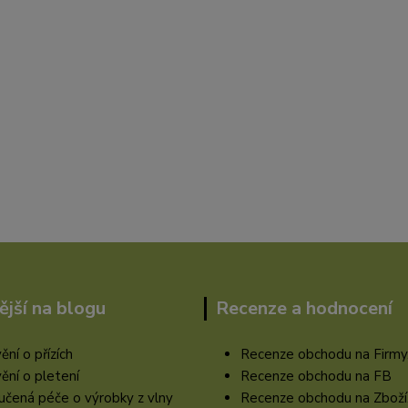
ější na blogu
Recenze a hodnocení
ění o přízích
Recenze obchodu na Firmy
ění o pletení
Recenze obchodu na FB
čená péče o výrobky z vlny
Recenze obchodu na Zboží