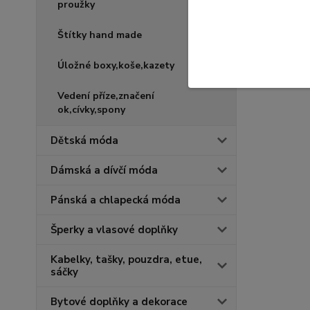
proužky
Štítky hand made
Úložné boxy,koše,kazety
Vedení příze,značení
ok,cívky,spony
Dětská móda
Dámská a dívčí móda
Pánská a chlapecká móda
Šperky a vlasové doplňky
Kabelky, tašky, pouzdra, etue,
sáčky
Bytové doplňky a dekorace