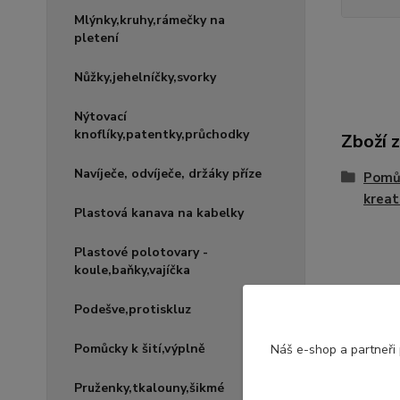
Mlýnky,kruhy,rámečky na
pletení
Nůžky,jehelníčky,svorky
Nýtovací
knoflíky,patentky,průchodky
Zboží 
Navíječe, odvíječe, držáky příze
Pomůc
kreat
Plastová kanava na kabelky
Plastové polotovary -
koule,baňky,vajíčka
Podešve,protiskluz
Pomůcky k šití,výplně
Náš e-shop a partneři
Pruženky,tkalouny,šikmé