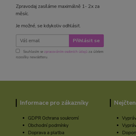
Zpravodaj zasíláme maximálně 1- 2x za
měsíc.
Je možné, se kdykoliv odhlásit.
Přihlásit se
Souhlasím se
zpracováním osobních údajů
za účelem
rozesílky newsletteru.
Informace pro zákazníky
Nejčten
GDPR Ochrana soukromí
Vypráv
Obchodní podmínky
Vypráv
Doprava a platba
Doporu