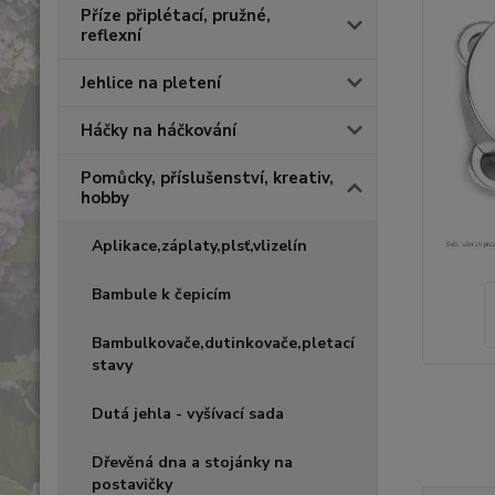
Příze připlétací, pružné,
reflexní
Jehlice na pletení
Háčky na háčkování
Pomůcky, příslušenství, kreativ,
hobby
Aplikace,záplaty,plsť,vlizelín
Bambule k čepicím
Bambulkovače,dutinkovače,pletací
stavy
Dutá jehla - vyšívací sada
Dřevěná dna a stojánky na
postavičky