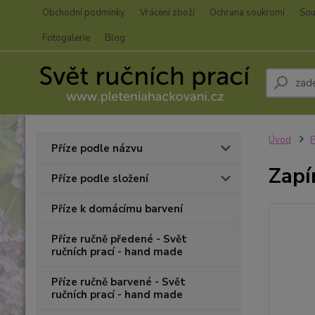
Obchodní podmínky
Vrácení zboží
Ochrana soukromí
Sou
Fotogalerie
Blog
Úvod
P
Příze podle názvu
Zapí
Příze podle složení
Příze k domácímu barvení
Příze ručně předené - Svět
ručních prací - hand made
Příze ručně barvené - Svět
ručních prací - hand made