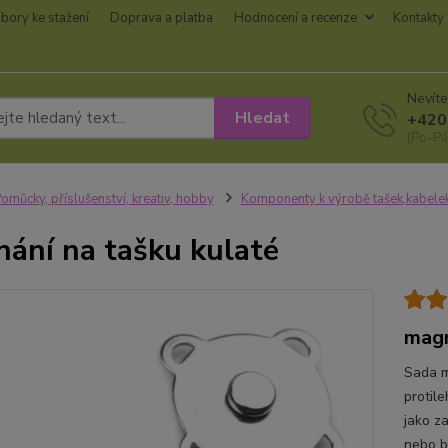
bory ke stažení
Doprava a platba
Hodnocení a recenze
Kontakty
Nevíte
Hledat
+420
(Po-Pá
omůcky, příslušenství, kreativ, hobby
Komponenty k výrobě tašek,kabele
nání na tašku kulaté
magn
Sada m
protile
jako za
nebo bu