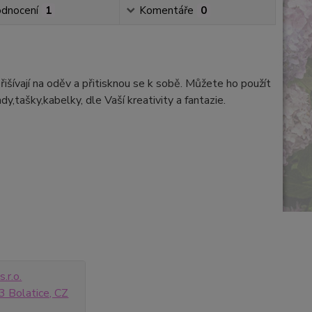
dnocení
1
Komentáře
0
išívají na oděv a přitisknou se k sobě. Můžete ho použít
dy,tašky,kabelky, dle Vaší kreativity a fantazie.
.r.o.
 Bolatice, CZ