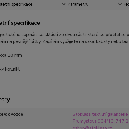
etní specifikace
Parametry
Ho
tní specifikace
etického zapínání se skládá ze dvou částí, které se protilehle př
nání na pevnější látky. Zapínání využijete na saka, kabáty nebo bun
: cca 18 mm
ý kov,nikl
etry
ce/dovozce
Stoklasa textilní galanterie s
Průmyslová 934/13, 747 23
eshop@stoklasa.cz