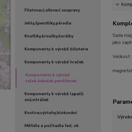
Kompl
Filetovací,síťovací soupravy
Komple
Jehly,špendlíky,páradla
Sada magn
Knoflíky,kroužky,korálky
jako zapí
Komponenty k výrobě bižuterie
Velikost
Komponenty k výrobě hraček
magnetick
Komponenty k výrobě
tašek,kabelek,peněženek
Komponenty k výrobě lapačů
snů,vitrážek
Param
Kostice,výztuhy,blokování
Výrob
Měřidla a počítadla řad, ok