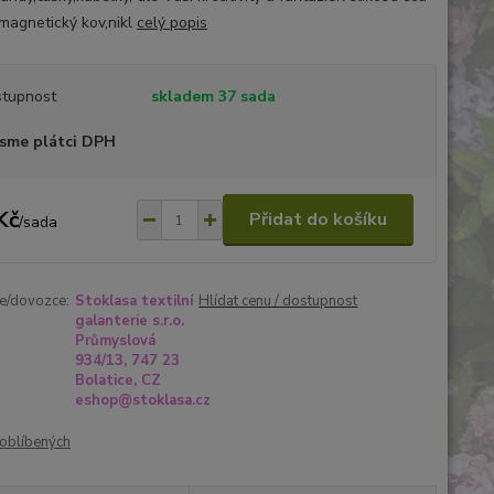
agnetický kov,nikl
celý popis
tupnost
skladem 37 sada
sme plátci DPH
Kč
Přidat do košíku
/
sada
e/dovozce:
Stoklasa textilní
Hlídat cenu / dostupnost
galanterie s.r.o.
Průmyslová
934/13, 747 23
Bolatice, CZ
eshop@stoklasa.cz
oblíbených