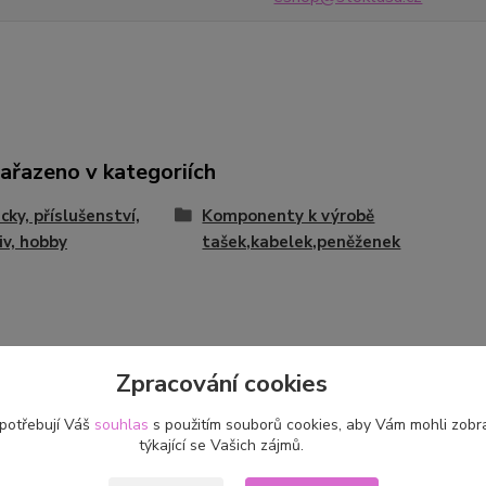
zařazeno v kategoriích
ky, příslušenství,
Komponenty k výrobě
iv, hobby
tašek,kabelek,peněženek
Zpracování cookies
 potřebují Váš
souhlas
s použitím souborů cookies, aby Vám mohli zobr
týkající se Vašich zájmů.