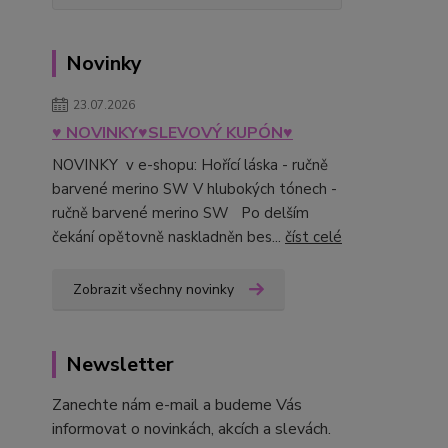
Novinky
23.07.2026
♥ NOVINKY♥SLEVOVÝ KUPÓN♥
NOVINKY v e-shopu: Hořící láska - ručně
barvené merino SW V hlubokých tónech -
ručně barvené merino SW Po delším
čekání opětovně naskladněn bes...
číst celé
Zobrazit všechny novinky
Newsletter
Zanechte nám e-mail a budeme Vás
informovat o novinkách, akcích a slevách.