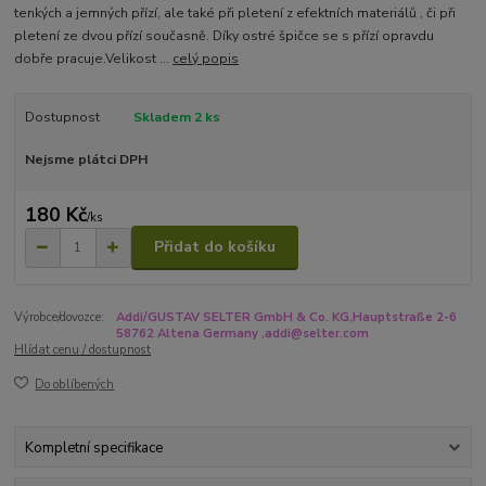
tenkých a jemných přízí, ale také při pletení z efektních materiálů , či při
pletení ze dvou přízí současně. Díky ostré špičce se s přízí opravdu
dobře pracuje.Velikost ...
celý popis
Dostupnost
Skladem 2 ks
Nejsme plátci DPH
180 Kč
/
ks
Přidat do košíku
Výrobce/dovozce:
Addi/GUSTAV SELTER GmbH & Co. KG,Hauptstraße 2-6
58762 Altena Germany ,addi@selter.com
Hlídat cenu / dostupnost
Do oblíbených
Kompletní specifikace