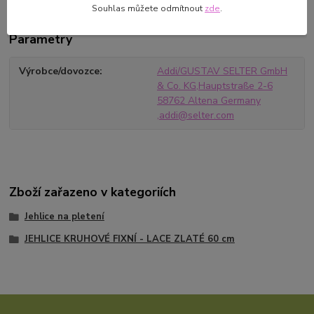
Souhlas můžete odmítnout
zde
.
Parametry
Výrobce/dovozce
Addi/GUSTAV SELTER GmbH
& Co. KG,Hauptstraße 2-6
58762 Altena Germany
,addi@selter.com
Zboží zařazeno v kategoriích
Jehlice na pletení
JEHLICE KRUHOVÉ FIXNÍ - LACE ZLATÉ 60 cm