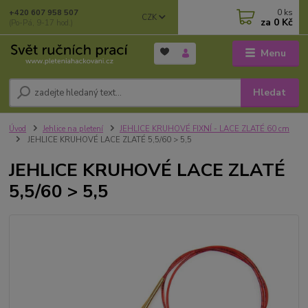
0
ks
+420 607 958 507
CZK
za
0 Kč
(Po-Pá, 9-17 hod.)
Menu
Hledat
Úvod
Jehlice na pletení
JEHLICE KRUHOVÉ FIXNÍ - LACE ZLATÉ 60 cm
JEHLICE KRUHOVÉ LACE ZLATÉ 5,5/60 > 5,5
JEHLICE KRUHOVÉ LACE ZLATÉ
5,5/60 > 5,5