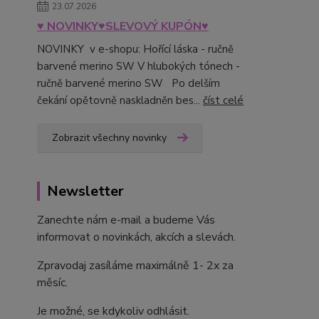
23.07.2026
♥ NOVINKY♥SLEVOVÝ KUPÓN♥
NOVINKY v e-shopu: Hořící láska - ručně
barvené merino SW V hlubokých tónech -
ručně barvené merino SW Po delším
čekání opětovně naskladněn bes...
číst celé
Zobrazit všechny novinky
Newsletter
Zanechte nám e-mail a budeme Vás
informovat o novinkách, akcích a slevách.
Zpravodaj zasíláme maximálně 1- 2x za
měsíc.
Je možné, se kdykoliv odhlásit.