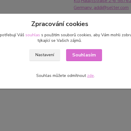
KG,Hauptstraße 2-6 58762
Germany ,addi@selter.com
Zpracování cookies
 potřebují Váš
souhlas
s použitím souborů cookies, aby Vám mohli zobr
týkající se Vašich zájmů.
zařazeno v kategoriích
Souhlasím
Nastavení
ce na pletení
JEHLICE KRUHOVÉ FIXNÍ -
LACE ZLATÉ 60 cm
Souhlas můžete odmítnout
zde
.