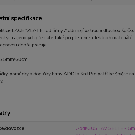
tní specifikace
hlice LACE "ZLATÉ" od firmy Addi mají ostrou a dlouhou špičkou 
enkých a jemných přízí, ale také při pletení z efektních materiálů ,
í opravdu dobře pracuje.
t 6,5mm/60cm
háčky, pomůcky a doplňky firmy ADDI a KnitPro patří ke špičce n
y.
etry
ce/dovozce
Addi/GUSTAV SELTER Gmb