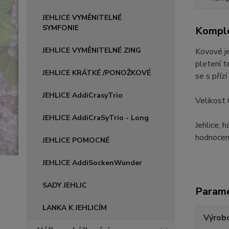
JEHLICE VYMĚNITELNÉ
SYMFONIE
Komple
JEHLICE VYMĚNITELNÉ ZING
Kovové je
pletení t
JEHLICE KRÁTKÉ /PONOŽKOVÉ
se s příz
JEHLICE AddiCrasyTrio
Velikos
JEHLICE AddiCraSyTrio - Long
Jehlice, 
hodnocen
JEHLICE POMOCNÉ
JEHLICE AddiSockenWunder
SADY JEHLIC
Param
LANKA K JEHLICÍM
Výrob