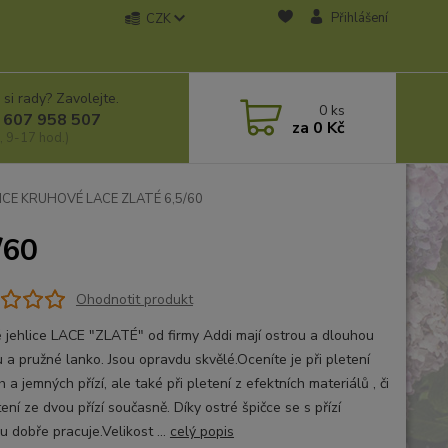
Přihlášení
CZK
 si rady? Zavolejte.
0
ks
 607 958 507
za
0 Kč
, 9-17 hod.)
ICE KRUHOVÉ LACE ZLATÉ 6,5/60
/60
Ohodnotit produkt
 jehlice LACE "ZLATÉ" od firmy Addi mají ostrou a dlouhou
 a pružné lanko. Jsou opravdu skvělé.Oceníte je při pletení
 a jemných přízí, ale také při pletení z efektních materiálů , či
tení ze dvou přízí současně. Díky ostré špičce se s přízí
u dobře pracuje.Velikost ...
celý popis