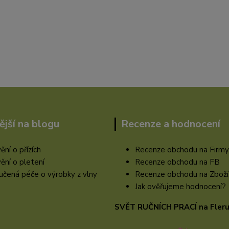
ější na blogu
Recenze a hodnocení
ění o přízích
Recenze obchodu na Firmy
ění o pletení
Recenze obchodu na FB
čená péče o výrobky z vlny
Recenze obchodu na Zboží
Jak ověřujeme hodnocení?
SVĚT RUČNÍCH PRACÍ na Fler