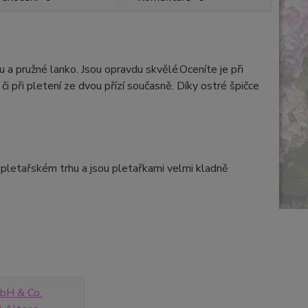
a pružné lanko. Jsou opravdu skvělé.Oceníte je při
 či při pletení ze dvou přízí současně. Díky ostré špičce
a pletařském trhu a jsou pletařkami velmi kladně
H & Co.