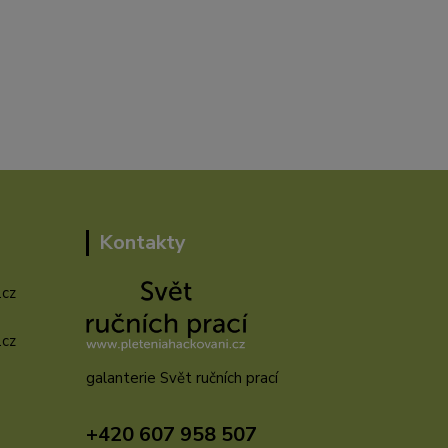
Kontakty
.cz
.cz
galanterie Svět ručních prací
u
+420 607 958 507