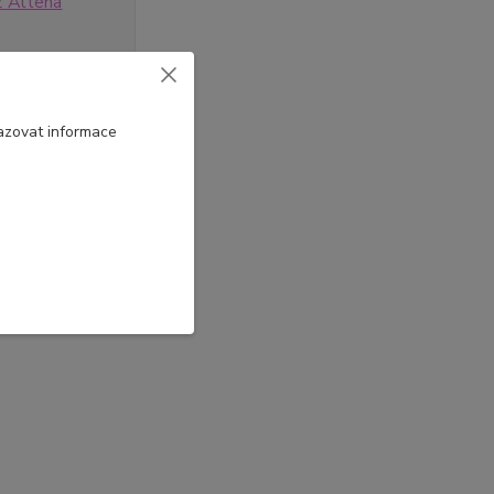
 Altena
azovat informace