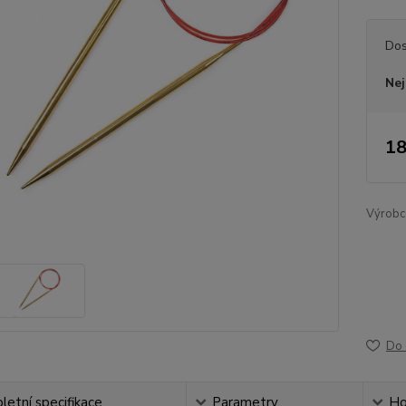
Dos
Nej
18
Výrobc
Do 
etní specifikace
Parametry
Ho