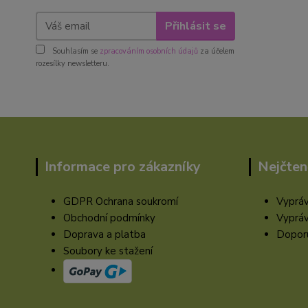
Přihlásit se
Souhlasím se
zpracováním osobních údajů
za účelem
rozesílky newsletteru.
Informace pro zákazníky
Nejčten
GDPR Ochrana soukromí
Vypráv
Obchodní podmínky
Vypráv
Doprava a platba
Doporu
Soubory ke stažení