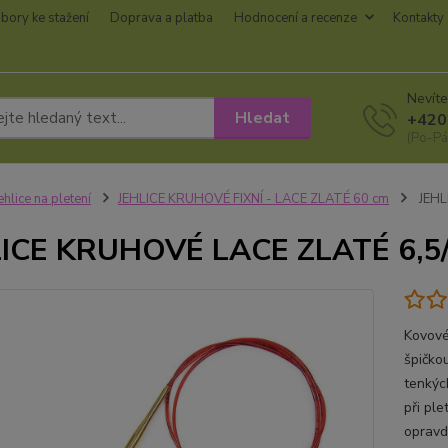
bory ke stažení
Doprava a platba
Hodnocení a recenze
Kontakty
Nevíte
Hledat
+420
(Po-Pá
ehlice na pletení
JEHLICE KRUHOVÉ FIXNÍ - LACE ZLATÉ 60 cm
JEHL
LICE KRUHOVÉ LACE ZLATÉ 6,5
Kovové
špičkou
tenkých
při ple
opravd