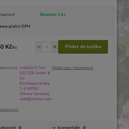
tupnost
Skladem 2 ks
sme plátci DPH
0 Kč
Přidat do košíku
/
ks
e/dovozce:
Addi/GUSTAV
Hlídat cenu / dostupnost
SELTER GmbH &
Co.
KG,Hauptstraße
2-6 58762
Altena Germany
,addi@selter.com
oblíbených
dnocení
0
Komentáře
0