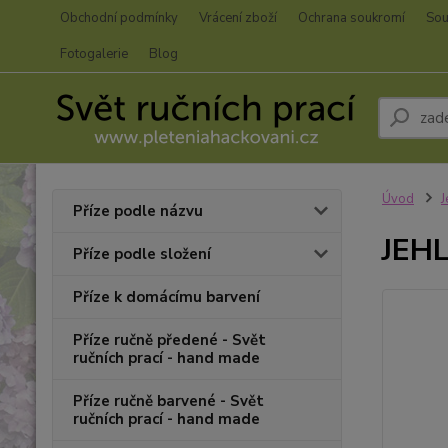
Obchodní podmínky
Vrácení zboží
Ochrana soukromí
Sou
Fotogalerie
Blog
Úvod
J
Příze podle názvu
JEH
Příze podle složení
Příze k domácímu barvení
Příze ručně předené - Svět
ručních prací - hand made
Příze ručně barvené - Svět
ručních prací - hand made