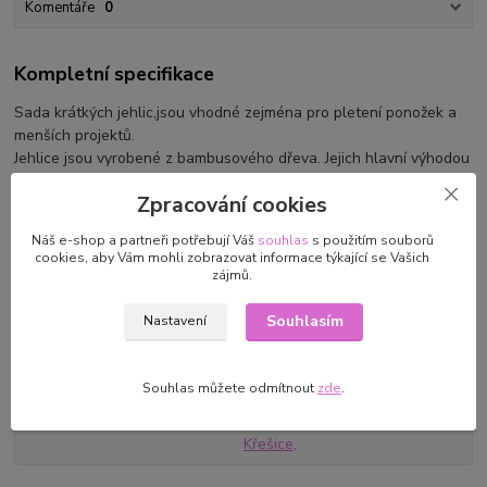
Komentáře
0
Kompletní specifikace
Sada krátkých jehlic,jsou vhodné zejména pro pletení ponožek a
menších projektů.
Jehlice jsou vyrobené z bambusového dřeva. Jejich hlavní výhodou
je, že využívají vlastnosti bambusového dřeva jako je tvrdost,
Zpracování cookies
stabilita a lehkost.Velmi příjemné do ruky.
Délka 20 cm
Náš e-shop a partneři potřebují Váš
souhlas
s použitím souborů
Sada obsahuje 5 jehlic.
cookies, aby Vám mohli zobrazovat informace týkající se Vašich
zájmů.
Souhlasím
Nastavení
Parametry
Souhlas můžete odmítnout
zde
.
Výrobce/dovozce
PONY/VLNA-HEP s.r.o. Polní
222 41,info@vlna-hep.cz1 48
Křešice,