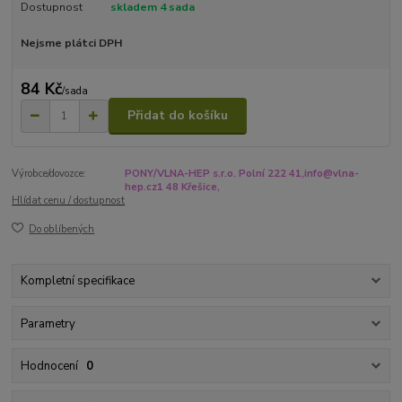
Dostupnost
skladem 4 sada
Nejsme plátci DPH
84 Kč
/
sada
Přidat do košíku
Výrobce/dovozce:
PONY/VLNA-HEP s.r.o. Polní 222 41,info@vlna-
hep.cz1 48 Křešice,
Hlídat cenu / dostupnost
Do oblíbených
Kompletní specifikace
Parametry
Hodnocení
0