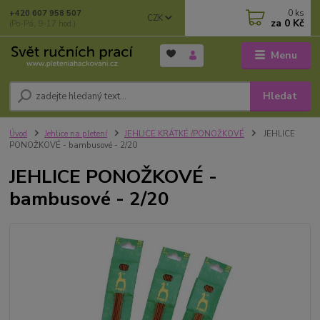
0
ks
+420 607 958 507
CZK
za
0 Kč
(Po-Pá, 9-17 hod.)
Menu
Hledat
Úvod
Jehlice na pletení
JEHLICE KRÁTKÉ /PONOŽKOVÉ
JEHLICE
PONOŽKOVÉ - bambusové - 2/20
JEHLICE PONOŽKOVÉ -
bambusové - 2/20