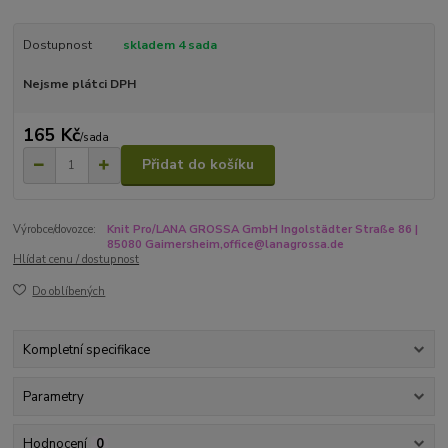
Dostupnost
skladem 4 sada
Nejsme plátci DPH
165 Kč
/
sada
Přidat do košíku
Výrobce/dovozce:
Knit Pro/LANA GROSSA GmbH Ingolstädter Straße 86 |
85080 Gaimersheim,office@lanagrossa.de
Hlídat cenu / dostupnost
Do oblíbených
Kompletní specifikace
Parametry
Hodnocení
0