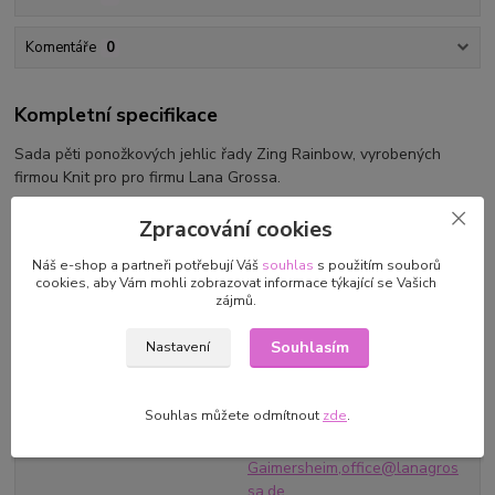
Komentáře
0
Kompletní specifikace
Sada pěti ponožkových jehlic řady Zing Rainbow, vyrobených
firmou Knit pro pro firmu Lana Grossa.
Zpracování cookies
velikost: 5,5 mm
Náš e-shop a partneři potřebují Váš
souhlas
s použitím souborů
délka: 20 cm
cookies, aby Vám mohli zobrazovat informace týkající se Vašich
zájmů.
Souhlasím
Nastavení
Parametry
Souhlas můžete odmítnout
zde
.
Výrobce/dovozce
Knit Pro/LANA GROSSA GmbH
Ingolstädter Straße 86 | 85080
Gaimersheim,office@lanagros
sa.de