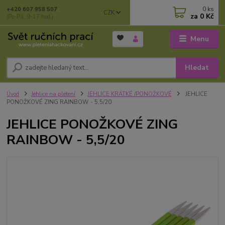
0
ks
+420 607 958 507
CZK
za
0 Kč
(Po-Pá, 9-17 hod.)
Menu
Hledat
Úvod
Jehlice na pletení
JEHLICE KRÁTKÉ /PONOŽKOVÉ
JEHLICE
PONOŽKOVÉ ZING RAINBOW - 5,5/20
JEHLICE PONOŽKOVÉ ZING
RAINBOW - 5,5/20