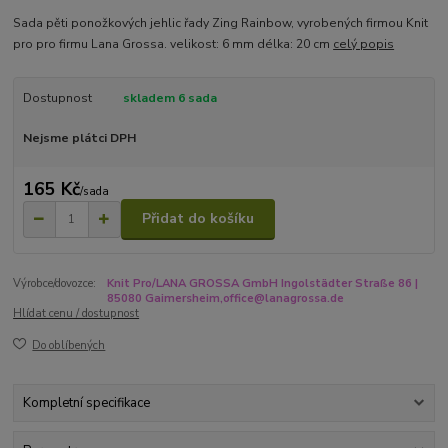
Sada pěti ponožkových jehlic řady Zing Rainbow, vyrobených firmou Knit
pro pro firmu Lana Grossa. velikost: 6 mm délka: 20 cm
celý popis
Dostupnost
skladem 6 sada
Nejsme plátci DPH
165 Kč
/
sada
Přidat do košíku
Výrobce/dovozce:
Knit Pro/LANA GROSSA GmbH Ingolstädter Straße 86 |
85080 Gaimersheim,office@lanagrossa.de
Hlídat cenu / dostupnost
Do oblíbených
Kompletní specifikace