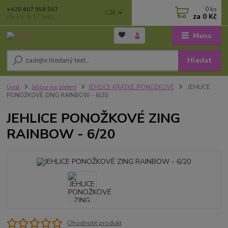
0
ks
+420 607 958 507
CZK
za
0 Kč
(Po-Pá, 9-17 hod.)
Menu
Hledat
Úvod
Jehlice na pletení
JEHLICE KRÁTKÉ /PONOŽKOVÉ
JEHLICE
PONOŽKOVÉ ZING RAINBOW - 6/20
JEHLICE PONOŽKOVÉ ZING
RAINBOW - 6/20
Ohodnotit produkt