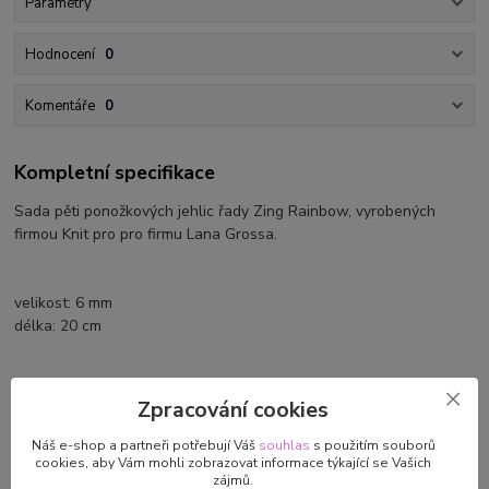
Parametry
Hodnocení
0
Komentáře
0
Kompletní specifikace
Sada pěti ponožkových jehlic řady Zing Rainbow, vyrobených
firmou Knit pro pro firmu Lana Grossa.
velikost: 6 mm
délka: 20 cm
Zpracování cookies
Parametry
Náš e-shop a partneři potřebují Váš
souhlas
s použitím souborů
cookies, aby Vám mohli zobrazovat informace týkající se Vašich
Výrobce/dovozce
Knit Pro/LANA GROSSA GmbH
zájmů.