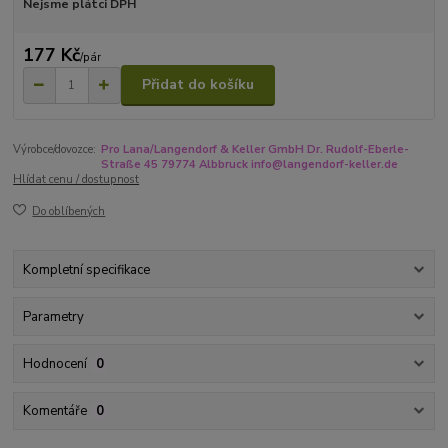
Nejsme plátci DPH
177 Kč
/
pár
Přidat do košíku
Výrobce/dovozce:
Pro Lana/Langendorf & Keller GmbH Dr. Rudolf-Eberle-
Straße 45 79774 Albbruck info@langendorf-keller.de
Hlídat cenu / dostupnost
Do oblíbených
Kompletní specifikace
Parametry
Hodnocení
0
Komentáře
0