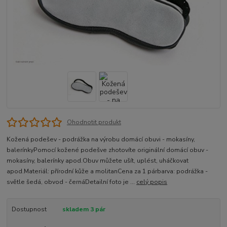
Ohodnotit produkt
Kožená podešev - podrážka na výrobu domácí obuvi - mokasíny,
balerínkyPomocí kožené podešve zhotovíte originální domácí obuv -
mokasíny, balerínky apod.Obuv můžete ušít, uplést, uháčkovat
apod.Materiál: přírodní kůže a molitanCena za 1 párbarva: podrážka -
světle šedá, obvod - černáDetailní foto je ...
celý popis
Dostupnost
skladem 3 pár