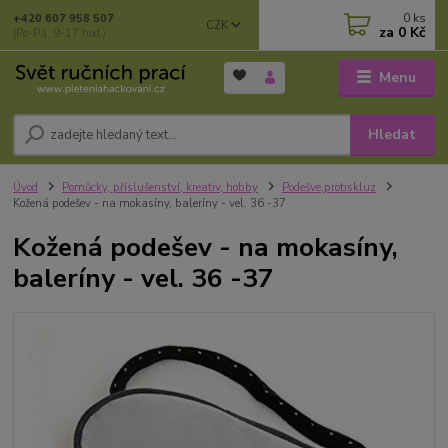
0
ks
+420 607 958 507
CZK
za
0 Kč
(Po-Pá, 9-17 hod.)
Menu
Hledat
Úvod
Pomůcky, příslušenství, kreativ, hobby
Podešve,protiskluz
Kožená podešev - na mokasíny, baleríny - vel. 36 -37
Kožená podešev - na mokasíny,
baleríny - vel. 36 -37