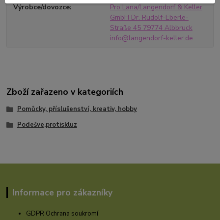
Výrobce/dovozce
Pro Lana/Langendorf & Keller
GmbH Dr. Rudolf-Eberle-
Straße 45 79774 Albbruck
info@langendorf-keller.de
Zboží zařazeno v kategoriích
Pomůcky, příslušenství, kreativ, hobby
Podešve,protiskluz
Informace pro zákazníky
GDPR Ochrana soukromí