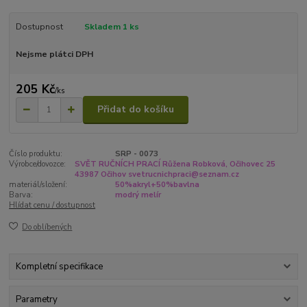
Dostupnost
Skladem 1 ks
Nejsme plátci DPH
205 Kč
/
ks
Přidat do košíku
Číslo produktu:
SRP - 0073
Výrobce/dovozce:
SVĚT RUČNÍCH PRACÍ Růžena Robková, Očihovec 25
43987 Očihov svetrucnichpraci@seznam.cz
materiál/složení:
50%akryl+50%bavlna
Barva:
modrý melír
Hlídat cenu / dostupnost
Do oblíbených
Kompletní specifikace
Parametry