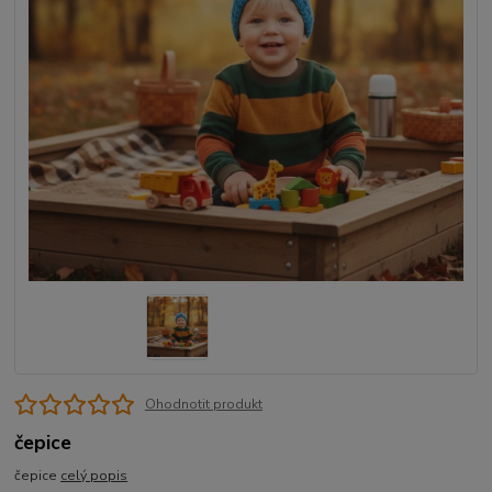
Ohodnotit produkt
čepice
čepice
celý popis