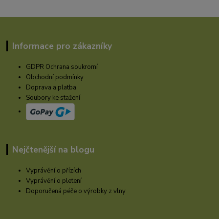
Informace pro zákazníky
GDPR Ochrana soukromí
Obchodní podmínky
Doprava a platba
Soubory ke stažení
Nejčtenější na blogu
Vyprávění o přízích
Vyprávění o pletení
Doporučená péče o výrobky z vlny