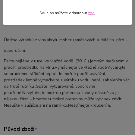
Velikost:
v klidovém stavu lem: 38 cm, výška - hloubka: 18 cm
Souhlas můžete odmítnout
zde
.
Vhodná pro obvod hlavičky: cca 40 -44 cm
Údržba výrobků z vlny,akrylu,mohéru,směsových a dalších přízí --
doporučení:
Perte nejlépe v ruce, ve vlažné vodě (30´C ) jemným mačkáním v
pracím prostředku na vlnu.Vymáchejte ve vlažné vodě.Vyvarujte
se prudkému střídání teplot. Je možné použít avivážní
prostředek.Jemně vymačkejte z výrobku vodu, např. zabalením věci
do froté ručníku .Sušte vytvarované, vodorovně
položené.Nevytahujte mokrou pleteninu z vody násilně za její
nějakou část - hmotnost mokré pleteniny může výrobek zničit .
Nesušte v sušičce,ani na ramínku.Neždímejte kroucením.
Původ zboží