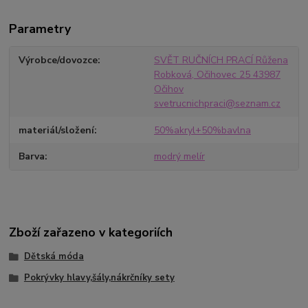
Parametry
Výrobce/dovozce
SVĚT RUČNÍCH PRACÍ Růžena
Robková, Očihovec 25 43987
Očihov
svetrucnichpraci@seznam.cz
materiál/složení
50%akryl+50%bavlna
Barva
modrý melír
Zboží zařazeno v kategoriích
Dětská móda
Pokrývky hlavy,šály,nákrčníky sety