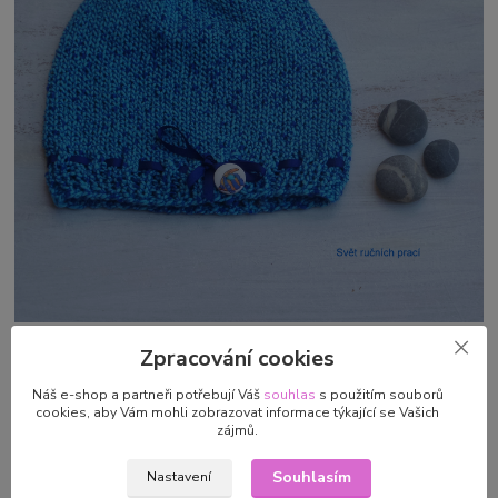
©Svět ručních prací
Zpracování cookies
Čepice je vhodná na jaro a podzim.
Náš e-shop a partneři potřebují Váš
souhlas
s použitím souborů
cookies, aby Vám mohli zobrazovat informace týkající se Vašich
Materiál :
příjemná, efektní,směsová příze 50% bavlna+50% akryl
zájmů.
- od francouzského výrobce Pingouin
Souhlasím
Nastavení
Barva: modromodrá, bílý knoflík s modrožlutou rybičkou