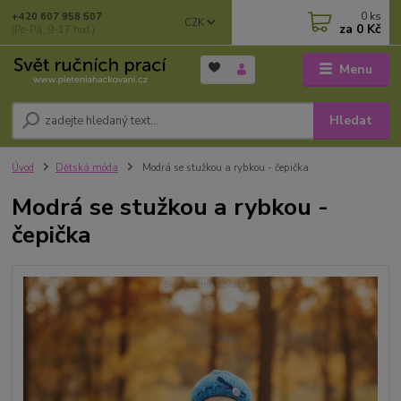
0
ks
+420 607 958 507
CZK
za
0 Kč
(Po-Pá, 9-17 hod.)
Menu
Hledat
Úvod
Dětská móda
Modrá se stužkou a rybkou - čepička
Modrá se stužkou a rybkou -
čepička