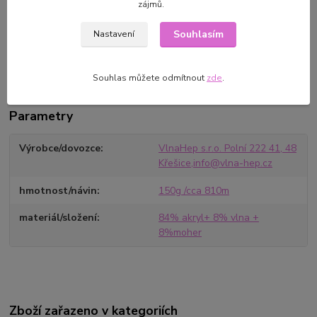
Složení: 84% akryl+ 8% vlna + 8%moher
zájmů.
Návin: 150g /cca 810m
Souhlasím
Nastavení
Jehlice: 3,5 - 4,5 mm
Souhlas můžete odmítnout
zde
.
Parametry
Výrobce/dovozce
VlnaHep s.r.o. Polní 222 41, 48
Křešice,info@vlna-hep.cz
hmotnost/návin
150g /cca 810m
materiál/složení
84% akryl+ 8% vlna +
8%moher
Zboží zařazeno v kategoriích