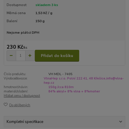
Dostupnost
skladem 3 ks
Měrná cena
1,53 Kč / g
Balení
150 g
Nejsme plátci DPH
230 Kč
/
ks
Přidat do košíku
Číslo produktu:
VH MDL - 7405
Výrobce/dovozce:
VlnaHep s.r.o. Polní 222 41, 48 Křešice,info@vlna-
hep.cz
hmotnost/návin:
150g /cca 810m
materiál/složení:
84% akryl+ 8% vlna + 8%moher
Hlídat cenu / dostupnost
Do oblíbených
Kompletní specifikace