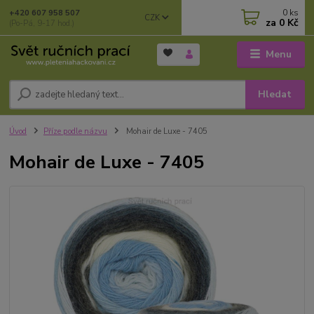
0
ks
+420 607 958 507
CZK
za
0 Kč
(Po-Pá, 9-17 hod.)
Menu
Hledat
Úvod
Příze podle názvu
Mohair de Luxe - 7405
Mohair de Luxe - 7405