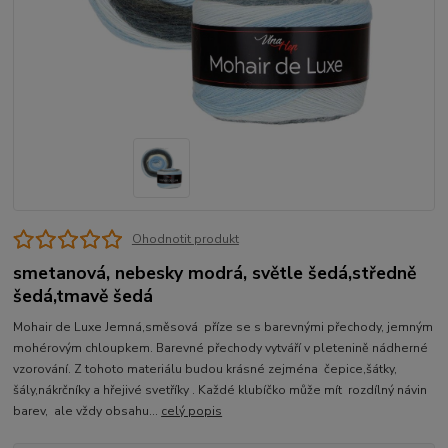
Ohodnotit produkt
smetanová, nebesky modrá, světle šedá,středně
šedá,tmavě šedá
Mohair de Luxe Jemná,směsová příze se s barevnými přechody, jemným
mohérovým chloupkem. Barevné přechody vytváří v pletenině nádherné
vzorování. Z tohoto materiálu budou krásné zejména čepice,šátky,
šály,nákrčníky a hřejivé svetříky . Každé klubíčko může mít rozdílný návin
barev, ale vždy obsahu...
celý popis