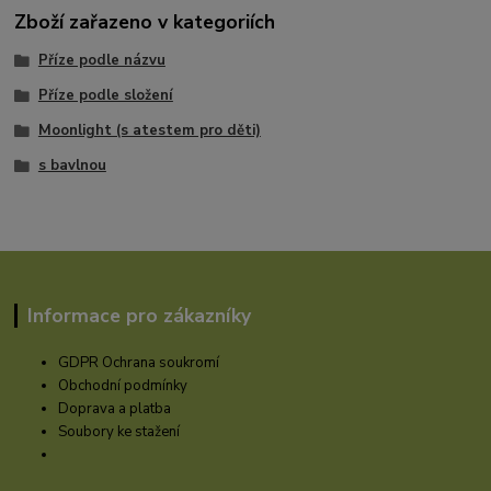
Zboží zařazeno v kategoriích
Příze podle názvu
Příze podle složení
Moonlight (s atestem pro děti)
s bavlnou
Informace pro zákazníky
GDPR Ochrana soukromí
Obchodní podmínky
Doprava a platba
Soubory ke stažení