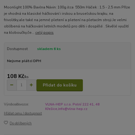
Moonlight 100% Bavlna Návin: 100g /cca 550m Háček : 1,5 - 2,5 mm Příze
je vhodná na klasické háčkování i irskou a bruselskou krajku, na
frivolitky,ale také na jemné pletení a pletení na pletacím stroji.Je velmi
oblíbená na háčkování letních modelů pro děti i dospělé . Skvělé využití
na kloboučky,če...
celý popis
Dostupnost
skladem 6 ks
Nejsme plátci DPH
108 Kč
/
ks
Přidat do košíku
Výrobce/dovozce:
VLNA-HEP s.r.o. Polní 222 41, 48
Křešice,info@vlna-hep.cz
Hlídat cenu / dostupnost
Do oblíbených