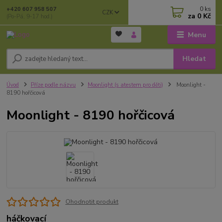
0
ks
+420 607 958 507
CZK
za
0 Kč
(Po-Pá, 9-17 hod.)
Menu
Hledat
Úvod
Příze podle názvu
Moonlight (s atestem pro děti)
Moonlight -
8190 hořčicová
Moonlight - 8190 hořčicová
Ohodnotit produkt
háčkovací