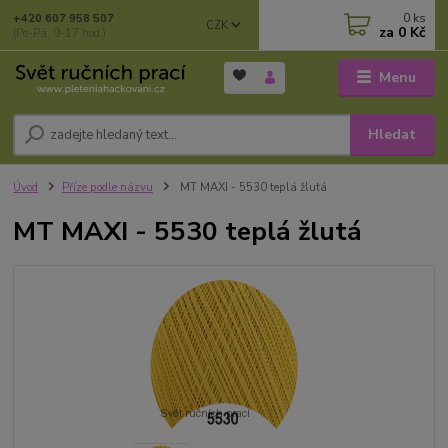
0
ks
+420 607 958 507
CZK
za
0 Kč
(Po-Pá, 9-17 hod.)
Menu
Hledat
Úvod
Příze podle názvu
MT MAXI - 5530 teplá žlutá
MT MAXI - 5530 teplá žlutá