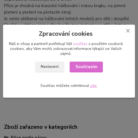
Příze je vhodná na klasické háčkování i irskou krajku, na jemné
pletení a pletení na pletacím stroji.
Je velmi oblíbená na háčkování letních modelů pro děti i dospělé .
Skvělé využití na kloboučky,čepičky,topy,halenky,svetříky, šaty a
šatičky a a také pro módní a bytové doplňky.
Zpracování cookies
Náš e-shop a partneři potřebují Váš
souhlas
s použitím souborů
cookies, aby Vám mohli zobrazovat informace týkající se Vašich
zájmů.
Parametry
Souhlasím
Nastavení
Výrobce/dovozce
MADAME TRICOTE
PARIS/VTC, a.s. Plzeňská 868
Souhlas můžete odmítnout
zde
.
783 91
Uničov,prodej@vtc.seznam.cz
Zboží zařazeno v kategoriích
Příze podle názvu