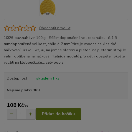
Ohodnotit produkt
100% bavlnaNávin:100 g – 565 mdoporučená velikost háčku : č. 1,5
mmdoporučená velikost jehlic: č. 2 mmPříze je vhodná na klasické
háčkování i irskou krajku, na jemné pletení a pletení na pletacím stroji.Je
velmi oblíbená na háčkování letních modelů pro děti i dospělé . Skvělé
využití na kloboučky,če...
celý popis
Dostupnost
skladem 1 ks
Nejsme plátci DPH
108 Kč
/
ks
Přidat do košíku