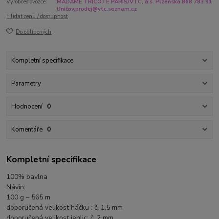
Výrobce/dovozce:
MADAME TRICOTE PARIS/VTC, a.s. Plzeňská 868 783 91
Uničov,prodej@vtc.seznam.cz
Hlídat cenu / dostupnost
Do oblíbených
Kompletní specifikace
Parametry
Hodnocení
0
Komentáře
0
Kompletní specifikace
100% bavlna
Návin:
100 g – 565 m
doporučená velikost háčku : č. 1,5 mm
doporučená velikost jehlic: č. 2 mm