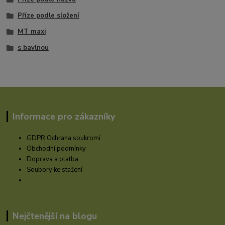
Příze podle složení
MT maxi
s bavlnou
Informace pro zákazníky
GDPR Ochrana soukromí
Obchodní podmínky
Doprava a platba
Soubory ke stažení
Nejčtenější na blogu