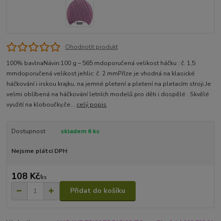
Ohodnotit produkt
100% bavlnaNávin:100 g – 565 mdoporučená velikost háčku : č. 1,5
mmdoporučená velikost jehlic: č. 2 mmPříze je vhodná na klasické
háčkování i irskou krajku, na jemné pletení a pletení na pletacím stroji.Je
velmi oblíbená na háčkování letních modelů pro děti i dospělé . Skvělé
využití na kloboučky,če...
celý popis
Dostupnost
skladem 6 ks
Nejsme plátci DPH
108 Kč
/
ks
Přidat do košíku