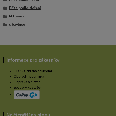
Příze podle složení
MT maxi
s bavlnou
Informace pro zákazníky
GDPR Ochrana soukromí
Obchodní podmínky
Doprava a platba
Soubory ke stažení
Nejčtenější na blogu