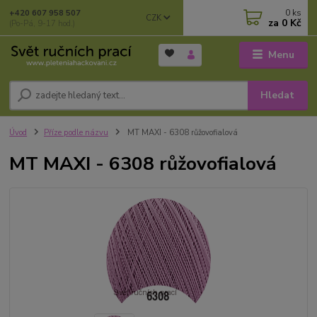
0
ks
+420 607 958 507
CZK
za
0 Kč
(Po-Pá, 9-17 hod.)
Menu
Hledat
Úvod
Příze podle názvu
MT MAXI - 6308 růžovofialová
MT MAXI - 6308 růžovofialová