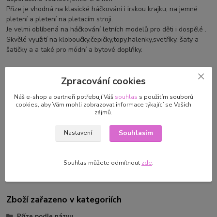
Příze je vhodná na klasické háčkování i irskou krajku, na jemné
pletení a pletení na pletacím stroji.
Je velmi oblíbená na háčkování letních modelů pro děti i dospělé .
Skvělé využití na kloboučky,čepičky,topy,halenky,svetříky, šaty a
šatičky a a také pro módní a bytové doplňky.
Zpracování cookies
Parametry
Náš e-shop a partneři potřebují Váš
souhlas
s použitím souborů
cookies, aby Vám mohli zobrazovat informace týkající se Vašich
zájmů.
Výrobce/dovozce
MADAME TRICOTE
PARIS/VTC, a.s. Plzeňská 868
Souhlasím
Nastavení
783 91
Uničov,prodej@vtc.seznam.cz
Souhlas můžete odmítnout
zde
.
Zboží zařazeno v kategoriích
Příze podle názvu