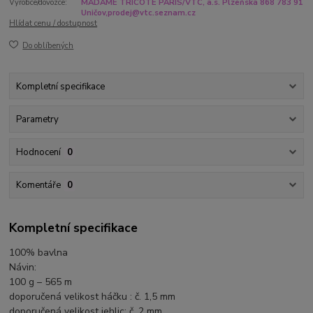
Výrobce/dovozce:
MADAME TRICOTE PARIS/VTC, a.s. Plzeňská 868 783 91
Uničov,prodej@vtc.seznam.cz
Hlídat cenu / dostupnost
Do oblíbených
Kompletní specifikace
Parametry
Hodnocení
0
Komentáře
0
Kompletní specifikace
100% bavlna
Návin:
100 g – 565 m
doporučená velikost háčku : č. 1,5 mm
doporučená velikost jehlic: č. 2 mm