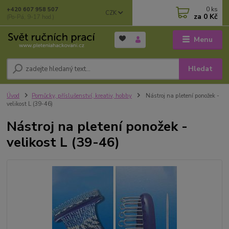
0
ks
+420 607 958 507
CZK
za
0 Kč
(Po-Pá, 9-17 hod.)
Menu
Hledat
Úvod
Pomůcky, příslušenství, kreativ, hobby
Nástroj na pletení ponožek -
velikost L (39-46)
Nástroj na pletení ponožek -
velikost L (39-46)