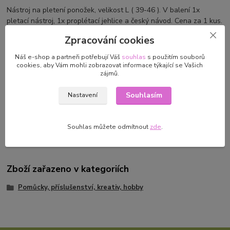
Nástroj na pletení ponožek, velikost L ( 39-46 ). V balení 1x
pletací nástroj, 1x proplétací jehlice a český návod. Cena za 1 kus.
Zpracování cookies
Náš e-shop a partneři potřebují Váš
souhlas
s použitím souborů
cookies, aby Vám mohli zobrazovat informace týkající se Vašich
Parametry
zájmů.
Výrobce/dovozce
PRYM/VTC, a.s. Plzeňská 868
Souhlasím
Nastavení
783 91
Uničov,prodej@vtc.seznam.cz
Souhlas můžete odmítnout
zde
.
Zboží zařazeno v kategoriích
Pomůcky, příslušenství, kreativ, hobby