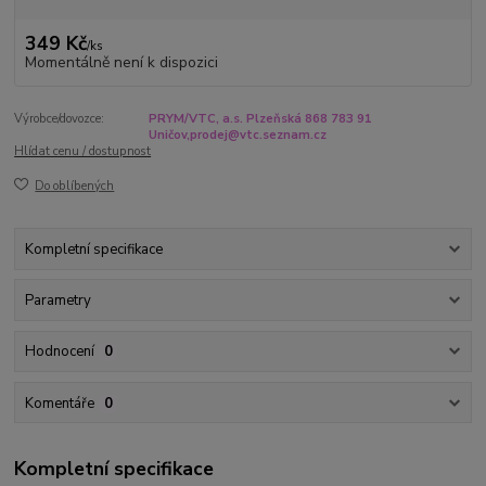
349 Kč
/
ks
Momentálně není k dispozici
Výrobce/dovozce:
PRYM/VTC, a.s. Plzeňská 868 783 91
Uničov,prodej@vtc.seznam.cz
Hlídat cenu / dostupnost
Do oblíbených
Kompletní specifikace
Parametry
Hodnocení
0
Komentáře
0
Kompletní specifikace