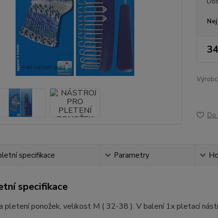
Dos
Nej
34
Výrobc
Do 
etní specifikace
Parametry
Ho
tní specifikace
a pletení ponožek, velikost M ( 32-38 ). V balení 1x pletací nástr