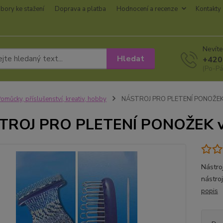
bory ke stažení
Doprava a platba
Hodnocení a recenze
Kontakty
Nevíte
Hledat
+420
(Po-Pá
omůcky, příslušenství, kreativ, hobby
NÁSTROJ PRO PLETENÍ PONOŽEK ve
ROJ PRO PLETENÍ PONOŽEK vel
Nástroj
nástroj
popis