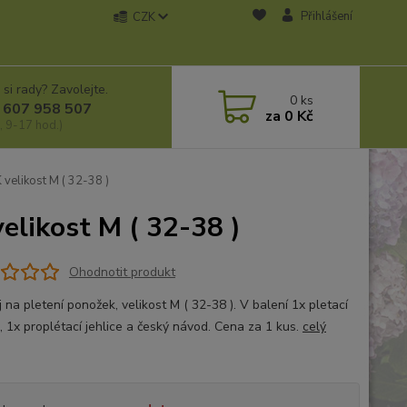
Přihlášení
CZK
 si rady? Zavolejte.
0
ks
 607 958 507
za
0 Kč
, 9-17 hod.)
likost M ( 32-38 )
ikost M ( 32-38 )
Ohodnotit produkt
 na pletení ponožek, velikost M ( 32-38 ). V balení 1x pletací
, 1x proplétací jehlice a český návod. Cena za 1 kus.
celý