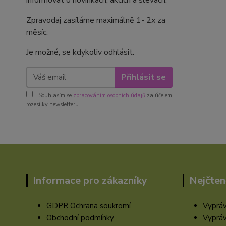
informovat o novinkách, akcích a slevách.
Zpravodaj zasíláme maximálně 1- 2x za
měsíc.
Je možné, se kdykoliv odhlásit.
Přihlásit se
Souhlasím se
zpracováním osobních údajů
za účelem
rozesílky newsletteru.
Informace pro zákazníky
Nejčten
GDPR Ochrana soukromí
Vypráv
Obchodní podmínky
Vypráv