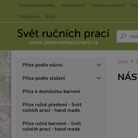
Obchodní podmínky
Vrácení zboží
Ochrana soukromí
Sou
Fotogalerie
Blog
Úvod
P
Příze podle názvu
NÁST
Příze podle složení
Příze k domácímu barvení
Příze ručně předené - Svět
ručních prací - hand made
Příze ručně barvené - Svět
ručních prací - hand made