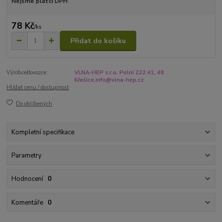
Nejsme plátci DPH
78 Kč
/
ks
Přidat do košíku
Výrobce/dovozce:
VLNA-HEP s.r.o. Polní 222 41, 48
Křešice,info@vlna-hep.cz
Hlídat cenu / dostupnost
Do oblíbených
Kompletní specifikace
Parametry
Hodnocení
0
Komentáře
0