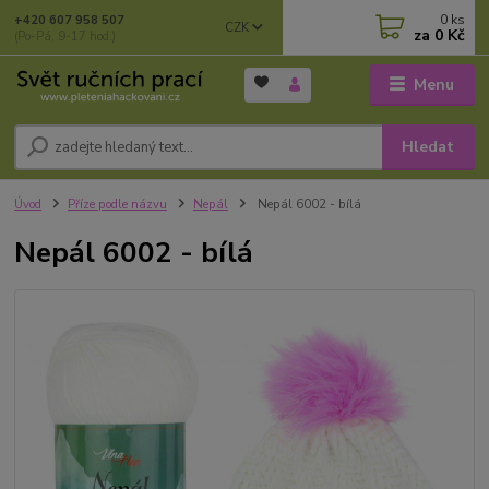
0
ks
+420 607 958 507
CZK
za
0 Kč
(Po-Pá, 9-17 hod.)
Menu
Hledat
Úvod
Příze podle názvu
Nepál
Nepál 6002 - bílá
Nepál 6002 - bílá