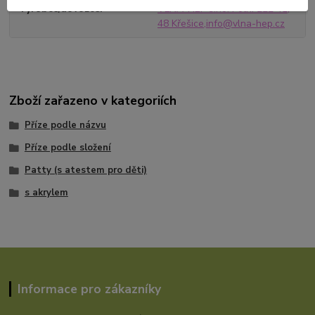
Výrobce/dovozce
VLNA-HEP s.r.o. Polní 222 41,
48 Křešice,info@vlna-hep.cz
Zboží zařazeno v kategoriích
Příze podle názvu
Příze podle složení
Patty (s atestem pro děti)
s akrylem
Informace pro zákazníky