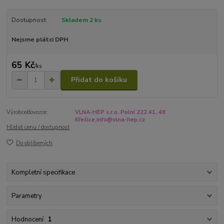
Dostupnost
Skladem 2 ks
Nejsme plátci DPH
65 Kč
/
ks
Přidat do košíku
Výrobce/dovozce:
VLNA-HEP s.r.o. Polní 222 41, 48
Křešice,info@vlna-hep.cz
Hlídat cenu / dostupnost
Do oblíbených
Kompletní specifikace
Parametry
Hodnocení
1