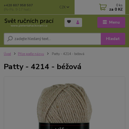
0
ks
+420 607 958 507
CZK
za
0 Kč
(Po-Pá, 9-17 hod.)
Menu
Hledat
Úvod
Příze podle názvu
Patty - 4214 - béžová
Patty - 4214 - béžová