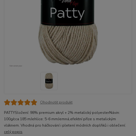
Ohodnotit produkt
PATTYSložení: 98% premium akryl + 2% metalický polyesterNávin:
100g/cca 185 mJehlice: 5-6 mmJemná,efektní příze s metalickým
vláknem. Vhodná pro háčkování i pletení módních doplňků i oblečení.
celý popis