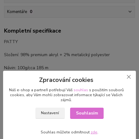
Komentáře
0
Kompletní specifikace
PATTY
Složení: 98% premium akryl + 2% metalický polyester
Návin: 100g/cca 185 m
Zpracování cookies
Jehlice: 5-6 mm
Náš e-shop a partneři potřebují Váš
souhlas
s použitím souborů
Jemná,efektní příze s metalickým vláknem. Vhodná pro háčkování i
cookies, aby Vám mohli zobrazovat informace týkající se Vašich
zájmů.
pletení módních doplňků i oblečení.
Souhlasím
Nastavení
Parametry
Souhlas můžete odmítnout
zde
.