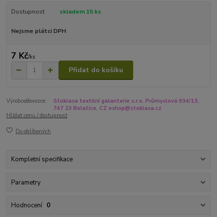
Dostupnost
skladem 15 ks
Nejsme plátci DPH
7 Kč
/
ks
Přidat do košíku
Výrobce/dovozce:
Stoklasa textilní galanterie s.r.o. Průmyslová 934/13,
747 23 Bolatice, CZ eshop@stoklasa.cz
Hlídat cenu / dostupnost
Do oblíbených
Kompletní specifikace
Parametry
Hodnocení
0