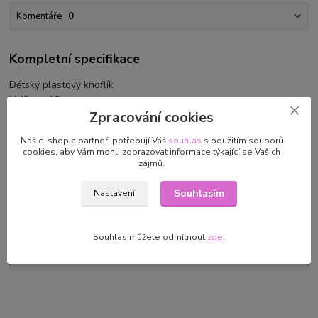
Komentáře
0
Kompletní specifikace
Dětský plastový knoflík
Velikost 18 mm
Zpracování cookies
Náš e-shop a partneři potřebují Váš
souhlas
s použitím souborů
cookies, aby Vám mohli zobrazovat informace týkající se Vašich
zájmů.
Parametry
Souhlasím
Nastavení
Výrobce/dovozce
Stoklasa textilní galanterie
s.r.o. Průmyslová 934/13, 747
Souhlas můžete odmítnout
zde
.
23 Bolatice, CZ
eshop@stoklasa.cz