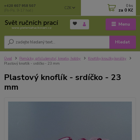
0
ks
+420 607 958 507
CZK
za
0 Kč
(Po-Pá, 9-17 hod.)
Menu
Hledat
Úvod
Pomůcky, příslušenství, kreativ, hobby
Knoflíky,kroužky,korálky
Plastový knoflík - srdíčko - 23 mm
Plastový knoflík - srdíčko - 23
mm