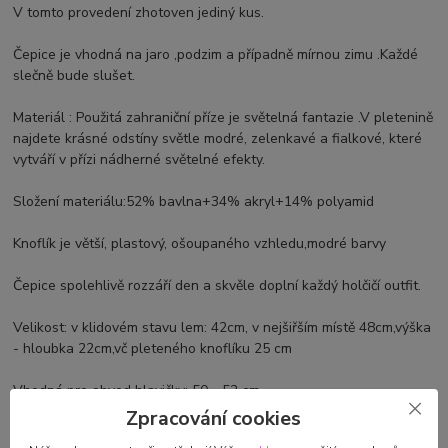
V tomto provedení zhotoven jediný kus.
Čepice je vhodná na jaro ,podzim a případně mírnou zimu .Každé
slečně bude slušet.
Materiál : Použitá zahraniční příze je světelná fantazie .V pletenině
najdete krásné odstíny světle modré, zelenkavé a fialkové, které
vytváří v přízi nádherné světelné efekty.
Složení materiálu:52% bavlna+34% akryl+14% polyamid
Knoflík je větší, plastový, ošoupaného vzhledu,modré barvy
Čepice spolehlivě rozzáří den a skvěle doplní každý holčičí outfit.
Velikost: v klidovém stavu lem: 42cm, v nejšiřším místě 48cm,výška
- hloubka 22cm,vč pleteného knoflíku 25 cm
Vhodná pro obvod hlavičky: 50 - 52 cm
Zpracování cookies
Modelka na snímku má obvod hlavičky 49 cm, proto je jí čepice