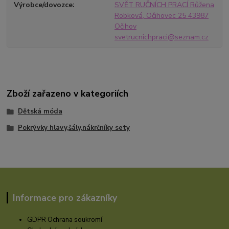
Výrobce/dovozce
SVĚT RUČNÍCH PRACÍ Růžena
Robková, Očihovec 25 43987
Očihov
svetrucnichpraci@seznam.cz
Zboží zařazeno v kategoriích
Dětská móda
Pokrývky hlavy,šály,nákrčníky sety
Informace pro zákazníky
GDPR Ochrana soukromí