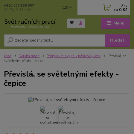
0
ks
+420 607 958 507
CZK
za
0 Kč
(Po-Pá, 9-17 hod.)
Menu
Hledat
Úvod
Dětská móda
Pokrývky hlavy,šály,nákrčníky sety
Převislá, se
světelnými efekty - čepice
Převislá, se světelnými efekty -
čepice