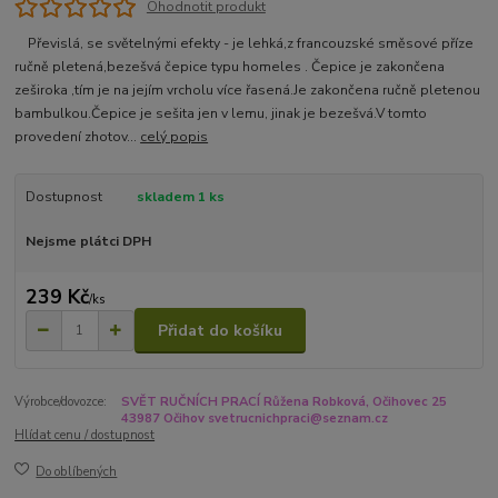
Ohodnotit produkt
Převislá, se světelnými efekty - je lehká,z francouzské směsové příze
ručně pletená,bezešvá čepice typu homeles . Čepice je zakončena
zeširoka ,tím je na jejím vrcholu více řasená.Je zakončena ručně pletenou
bambulkou.Čepice je sešita jen v lemu, jinak je bezešvá.V tomto
provedení zhotov...
celý popis
Dostupnost
skladem 1 ks
Nejsme plátci DPH
239 Kč
/
ks
Přidat do košíku
Výrobce/dovozce:
SVĚT RUČNÍCH PRACÍ Růžena Robková, Očihovec 25
43987 Očihov svetrucnichpraci@seznam.cz
Hlídat cenu / dostupnost
Do oblíbených