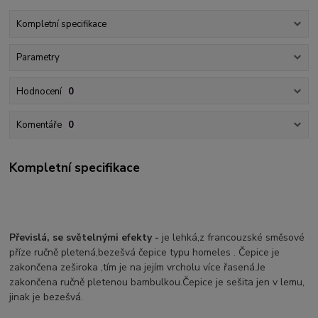
Kompletní specifikace
Parametry
Hodnocení
0
Komentáře
0
Kompletní specifikace
Převislá, se světelnými efekty -
je lehká,z francouzské směsové
příze ručně pletená,bezešvá čepice typu homeles . Čepice je
zakončena zeširoka ,tím je na jejím vrcholu více řasená.Je
zakončena ručně pletenou bambulkou.Čepice je sešita jen v lemu,
jinak je bezešvá.